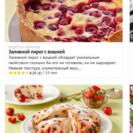
можете использовать обычный репчатый лук. И обратите
внимание на количество чеснока: в пирог с бараниной
уйдет целая головка. Но если вы противник выраженного
чесночного вкуса, уменьшите количество по желанию.
РЕЦЕПТЫ ПИРОГОВ
Заливной пирог с вишней
Заливной пирог с вишней обладает уникальным
свойством: сколько бы его ни готовили, он не надоедает.
Нежная текстура, изумительный вкус,
15 мин
головокружительный аромат… Просто праздник какой-то!
4.25
(8)
Рецепт приготовления заливного вишневого пирога не
слишком сложный, так что, если вы будете четко
следовать инструкциям, все получится идеально. Только,
пожалуйста, не торопитесь и дайте лакомству
основательно остыть в форме. За это время начинка
стабилизируется, и ее консистенция станет более
плотной, кремовой.