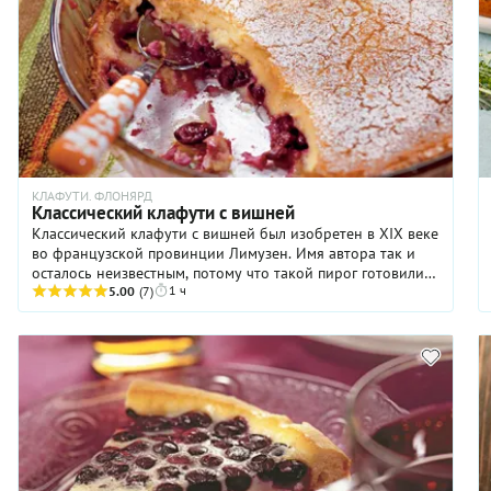
можно чуть заранее: безусловно, он вкусен и горячим, но
еще удобнее есть его не прямо из духовки, а чуть
остывшим, когда заливка окончательно схватывается,
позволяя без труда нарезать изделие на аккуратные
порции. Если у вас нет лисичек, подойдут белые грибы, в
крайнем случае даже шампиньоны, но с лисичками пирог
выходит особенно характерным, красивым и солнечным
по цвету.
КЛАФУТИ. ФЛОНЯРД
Классический клафути с вишней
Классический клафути с вишней был изобретен в XIX веке
во французской провинции Лимузен. Имя автора так и
осталось неизвестным, потому что такой пирог готовили в
1 ч
крестьянских семьях, как говорится, из того, что было в
5.00
(7)
доме. В дело шли вишни из собственного сада, яйца,
молоко или сливки и мука. Рецепт приготовления пирога
тоже был очень простым: хозяйкам некогда было
заморачиваться со сложной формовкой. Выложили вишню
на сковороду (зачастую с косточками), залили жидким
тестом, отправили в печь. Таким образом, блюдо
представляло нечто среднее между пирогом и
запеканкой. В наше время клафути подают в самых
уважаемых ресторанах. Мы же предлагаем вам
существенно сэкономить и приготовить это