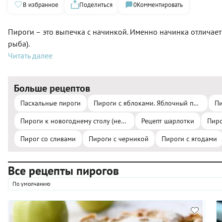
В избранное
Поделиться
0
Комментировать
Пироги – это выпечка с начинкой. Именно начинка отличает 
рыба).
Читать далее
Больше рецептов
Пасхальные пироги
Пироги с яблоками. Яблочный пирог
Пи
Пироги к новогоднему столу (несладкие)
Рецепт шарлотки
Пиро
Пирог со сливами
Пироги с черникой
Пироги с ягодами
Все рецепты пирогов
По умолчанию