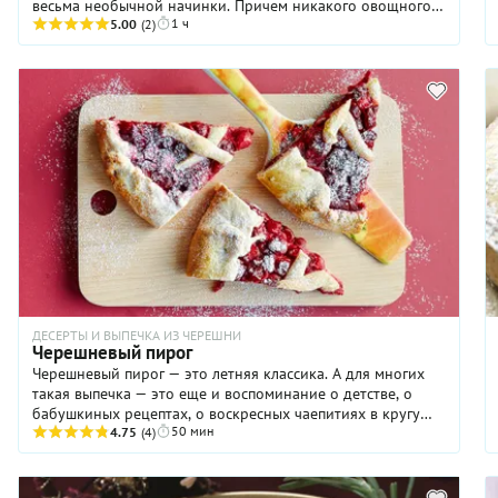
весьма необычной начинки. Причем никакого овощного
1 ч
привкуса в этом пироге не чувствуется. Лимонная цедра
5.00
(2)
гармонично дополняет травянистые ноты щавеля, а его
легкая горчинка нивелируется достаточным количеством
сахара. Рецепт шарлотки почти не отличается от
традиционной — той, что обычно готовят с яблоками. Так
что, за него вполне может взяться даже начинающий, не
слишком уверенный в своих силах кулинар.
ДЕСЕРТЫ И ВЫПЕЧКА ИЗ ЧЕРЕШНИ
Черешневый пирог
Черешневый пирог — это летняя классика. А для многих
такая выпечка — это еще и воспоминание о детстве, о
бабушкиных рецептах, о воскресных чаепитиях в кругу
50 мин
семьи. Готовится пирог из простых продуктов, а
4.75
(4)
получается всегда. Сладкая, чуть карамелизованная
черешня в аппетитной золотистой песочной корзиночке —
конечно же, это невероятно вкусно! Такой черешневый