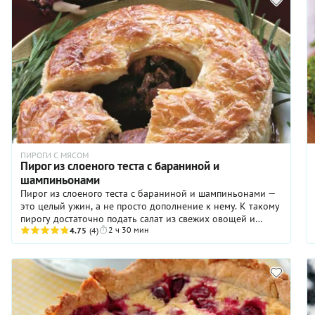
пирог может стать логичным завершением летнего обеда
или уютного ужина с близкими. Само собой, не грех
подать его и просто на полдник, со свежезаваренным
крепким чаем или кофе.
ПИРОГИ С МЯСОМ
Пирог из слоеного теста с бараниной и
шампиньонами
Пирог из слоеного теста с бараниной и шампиньонами —
это целый ужин, а не просто дополнение к нему. К такому
пирогу достаточно подать салат из свежих овощей и
2 ч 30 мин
накормить небольшую компанию, не забыв
4.75
(4)
«отлакировать» трапезу красным сухим вином. К пирогу
стоит купить ваше любимое красное с учетом того, что
стаканчик уйдет в начинку. Удобно то, что тесто для
пирога самостоятельно готовить не надо, подойдет
покупное слоеное — как дрожжевое, так и бездрожжевое.
Лучше покупать тесто в двух пластах. Вместо лука-шалота