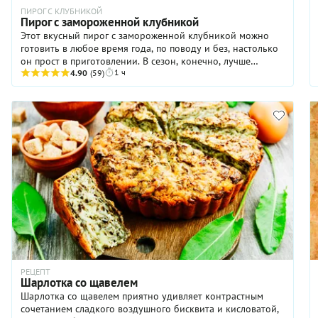
ПИРОГ С КЛУБНИКОЙ
Пирог с замороженной клубникой
Этот вкусный пирог с замороженной клубникой можно
готовить в любое время года, по поводу и без, настолько
он прост в приготовлении. В сезон, конечно, лучше
1 ч
использовать свежие ягоды: с ними выпечка получится
4.90
(59)
необыкновенно ароматной. Ну а чтобы зимой не
приходилось тратиться на магазинную замороженную
клубнику для начинки пирога, заготовьте летом дачную
или хорошую покупную в домашних условиях
самостоятельно. Так получится еще экономнее, что тоже
приятно. И помните, что перед подачей пирогу следует
дать остыть, чтобы клубничная начинка не вытекала при
нарезании на порции.
РЕЦЕПТ
Шарлотка со щавелем
Шарлотка со щавелем приятно удивляет контрастным
сочетанием сладкого воздушного бисквита и кисловатой,