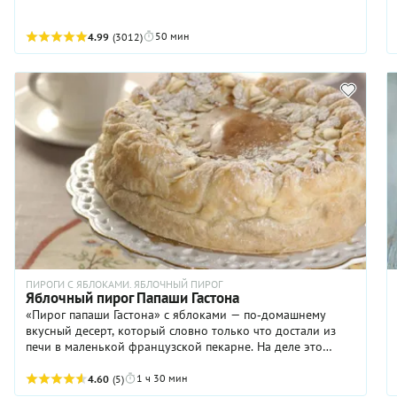
50 мин
4.99
(3012)
ПИРОГИ С ЯБЛОКАМИ. ЯБЛОЧНЫЙ ПИРОГ
Яблочный пирог Папаши Гастона
«Пирог папаши Гастона» с яблоками — по‑домашнему
вкусный десерт, который словно только что достали из
печи в маленькой французской пекарне. На деле это
вольная, очень душевная интерпретация классического
tarte aux pommes, что в переводе с французского —
1 ч 30 мин
4.60
(5)
«яблочный пирог». «Папаша Гастон» — не отсылка к