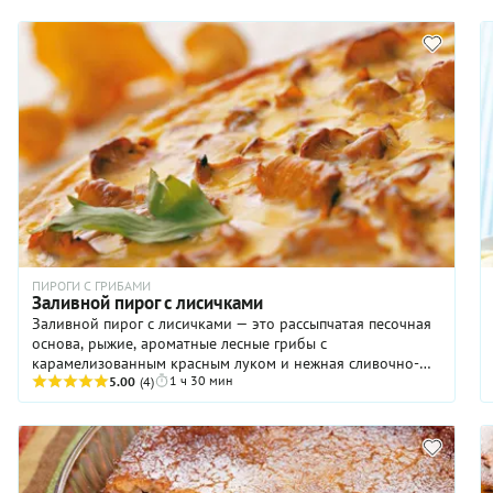
реальному пекарю, а, скорее, собирательный образ:
добрый хозяин булочной, который знает, как сделать
простой пирог по‑домашнему вкусным. Только не
переборщите с сахаром в начинке: французы часто
вообще не добавляют сахар к яблокам: сладость дает
карамель или сироп, которым смазывают форму либо
поливают яблоки сверху. Если вы любите умеренно
сладкую выпечку, то ограничьтесь 1–2 столовыми
ложками сахара на 4–5 яблок.
ПИРОГИ С ГРИБАМИ
Заливной пирог с лисичками
Заливной пирог с лисичками — это рассыпчатая песочная
основа, рыжие, ароматные лесные грибы с
карамелизованным красным луком и нежная сливочно-
1 ч 30 мин
сырная заливка. Выпечка с лисичками — это всегда
5.00
(4)
праздник вкуса, таковы уж эти удивительные грибы —
яркие, нарядные, а по нынешним временам практически
деликатесные. Поэтому заливной пирог придется кстати
не только во время обычного обеда, но и на
праздничном столе. Тем более, что испечь его вполне