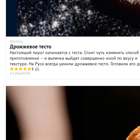
ГРУППА
Дрожжевое тесто
Настоящий пирог начинается с теста. Стоит чуть изменить способ
приготовления – и выпечка выйдет совершенно иной по вкусу и
текстуре. На Руси всегда ценили дрожжевое тесто. Готовили его 
...
5
(2)
24 рецептов