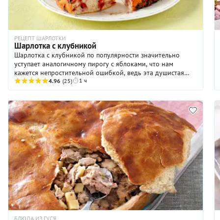
РЕЦЕПТ ШАРЛОТКИ
Шарлотка с клубникой
Шарлотка с клубникой по популярности значительно
уступает аналогичному пирогу с яблоками, что нам
кажется непростительной ошибкой, ведь эта душистая
1 ч
ягода гарантирует любому десерту оглушительный успех.
4.96
(25)
Готовится же подобное лакомство очень просто, поэтому
взяться за реализацию нашего рецепта может даже
начинающая хозяйка. Ну а чтобы сделать вкус шарлотки
еще более интересной, мы добавили в тесто тертую
цедру лайма, которая, кстати, выполняет не только вкусо-
ароматическую функцию, но и декоративную: она очень
изысканно смотрится на разрезе.
БЛЮДА ИЗ ГУСЯ