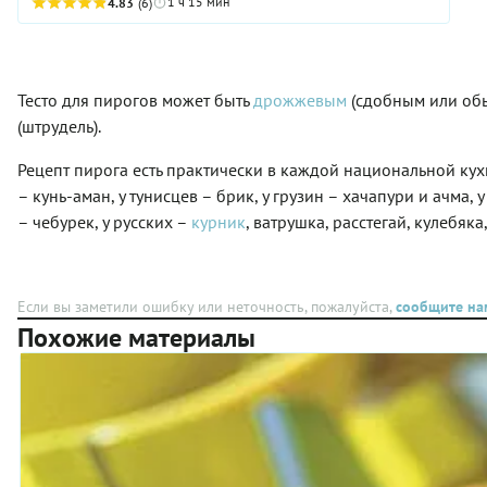
1 ч 15 мин
можно, что называется, между делом, воспользовавшись
4.83
(6)
таким благом современной жизни, как готовое тесто.
Начинка пирога тоже совсем не сложная, состоящая всего
из четырех основных ингредиентов. Важно только
обратить внимание на качество самого главного из них —
Тесто для пирогов может быть
дрожжевым
(сдобным или об
творога. Как ни банально, из некачественного, с
растительными жирами в составе продукта, вкусного
(штрудель).
пирога с нежной начинкой, увы, не получится. Так что
покупайте хороший творожок и приступайте к готовке.
Рецепт пирога есть практически в каждой национальной кухн
Все подробности вы найдете в нашем рецепте.
– кунь-аман, у тунисцев – брик, у грузин – хачапури и ачма
– чебурек, у русских –
курник
, ватрушка, расстегай, кулебяка
Если вы заметили ошибку или неточность, пожалуйста,
сообщите на
Похожие материалы