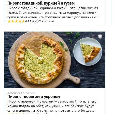
Пирог с говядиной, курицей и гусем
Пирог с говядиной, курицей и гусем — это целая мясная
поэма. Итак, начинка: три вида мяса маринуются почти
сутки в оливковом или топленом масле с добавлением
2 ч 30 мин
зиры. Потом к мясу добавляется нарезанный кубиками
4.75
(4)
сырой картофель и обжаренный до золотистости лук. В
таком виде начинка и «прячется» в тесто. Пара часов в
духовке — и у вас на столе сытный пирог, верхняя
корочка которого аппетитно хрустит, а нижняя — радует
сочностью. Пропитанная мясными соками, она так вкусна,
что кажется, ради нее все и затевалось. Пирог с разными
видами мяса, безусловно, не для будничного ужина, а для
праздничного застолья, когда хочется удивить гостей и
накормить всех досыта.
БЛЮДА С УКРОПОМ
Пирог с творогом и укропом
Пирог с творогом и укропом — закусочный, то есть, его
можно подать на обед или ужин, и все близкие будут
сыты и довольны. К тому же приготовить это блюдо