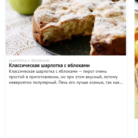
ШАРЛОТКА С ЯБЛОКАМИ
Классическая шарлотка с яблоками
Классическая шарлотка с яблоками — пирог очень
простой в приготовлении, но при этом вкусный, потому
невероятно популярный. Печь его лучше осенью, так как
именно местные сезонные фрукты зимних сортов
идеально подходят для начинки. Почему они? Потому что
такие яблоки обладают ярким вкусом с приятной
кислинкой и насыщенным ароматом, которых зачастую
очень не хватает «круглогодичным» плодам из
супермаркетов. В общем, упустить счастливую
возможность получить максимальные вкусовые
впечатления от классической шарлотки нельзя ни в коем
случае. Приготовьте этот пирог по нашему рецепту и
скорее зовите близких к столу!