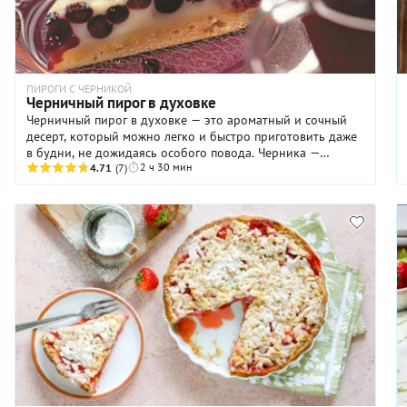
замечательное лакомство в домашних условиях.
ПИРОГИ С ЧЕРНИКОЙ
Черничный пирог в духовке
Черничный пирог в духовке — это ароматный и сочный
десерт, который можно легко и быстро приготовить даже
в будни, не дожидаясь особого повода. Черника —
2 ч 30 мин
настоящий суперфуд: ягода богата антиоксидантами,
4.71
(7)
содержит витамин C, витамины группы B и обладает
низким гликемическим индексом. Выпечке она придает
характерную ягодную ноту — сладкую с легкой кислинкой
и приятной терпкостью. Этот вкус хорошо сочетается с
разными видами теста: песочным, дрожжевым,
бисквитным, сметанным. Попробуйте наш вариант
черничного пирога — возможно, именно этот рецепт
станет вашим любимым.