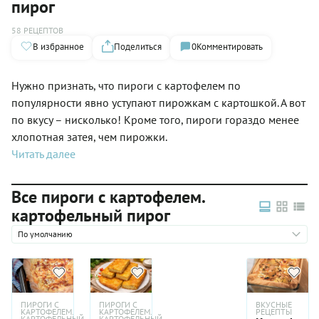
пирог
58 РЕЦЕПТОВ
В избранное
Поделиться
0
Комментировать
Нужно признать, что пироги с картофелем по
популярности явно уступают пирожкам с картошкой. А вот
по вкусу – нисколько! Кроме того, пироги гораздо менее
хлопотная затея, чем пирожки.
Читать далее
Все пироги с картофелем.
картофельный пирог
По умолчанию
ПИРОГИ С
ПИРОГИ С
ВКУСНЫЕ
КАРТОФЕЛЕМ.
КАРТОФЕЛЕМ.
РЕЦЕПТЫ
КАРТОФЕЛЬНЫЙ
КАРТОФЕЛЬНЫЙ