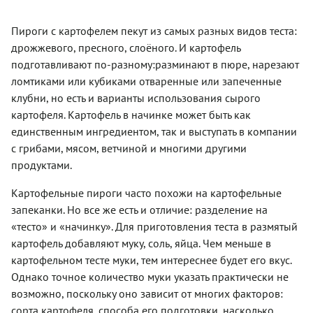
дрожжевого
тесте
готовится
он
теста,
особенно
это пирог
достоин
Пироги с картофелем пекут из самых разных видов теста:
самый
вкусен
быстро и
не только
простой
дрожжевого, пресного, слоёного. И картофель
теплым.
просто.
будничного
вариант
Он
стола.
подготавливают по-разному:разминают в пюре, нарезают
—
хорош
Удобно
ломтиками или кубиками отваренные или запеченные
приобрести
даже в
замешивать
готовое, с
клубни, но есть и варианты использования сырого
качестве
тесто на
хорошим
самостоятельного
основе
картофеля. Картофель в начинке может быть как
составом,
блюда.
уже
единственным ингредиентом, так и выступать в компании
без
готового
искусственных
с грибами, мясом, ветчиной и многими другими
картофельного
добавок.
пюре,
продуктами.
Ну а если
которое,
располагаете
к
Картофельные пироги часто похожи на картофельные
временем,
примеру,
сделайте
запеканки. Но все же есть и отличие: разделение на
осталось
свое,
от
«тесто» и «начинку». Для приготовления теста в размятый
домашнее,
вчерашнего
картофель добавляют муку, соль, яйца. Чем меньше в
и тогда
ужина —
ваш
картофельном тесте муки, тем интереснее будет его вкус.
так вы
дрожжевой
значительно
Однако точное количество муки указать практически не
пирог с
сократите
возможно, поскольку оно зависит от многих факторов:
фаршем
себе
и
сорта картофеля, способа его подготовки, насколько
время.