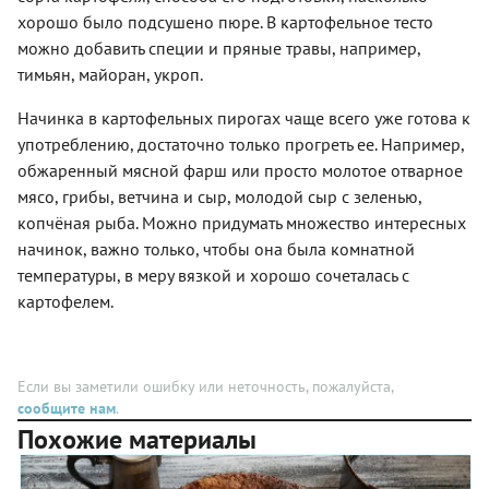
картошкой
Начинку
хорошо было подсушено пюре. В картофельное тесто
точно
тоже
можно добавить специи и пряные травы, например,
получит
можно
море
тимьян, майоран, укроп.
использовать
заслуженных
«вчерашнюю»,
комплиментов!
Начинка в картофельных пирогах чаще всего уже готова к
приготовленную
накануне,
употреблению, достаточно только прогреть ее. Например,
чтобы к
обжаренный мясной фарш или просто молотое отварное
приходу
мясо, грибы, ветчина и сыр, молодой сыр с зеленью,
гостей
осталось
копчёная рыба. Можно придумать множество интересных
только
начинок, важно только, чтобы она была комнатной
отправить
температуры, в меру вязкой и хорошо сочеталась с
пирог в
духовку
картофелем.
без
лишних
хлопот.
Если вы заметили ошибку или неточность, пожалуйста,
сообщите нам
.
Похожие материалы