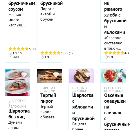
брусничным
брусникой
из
соусом
ржаного
Пирог с
айвой и
хлеба с
Мы так
брусникой
много
брусникой
- именно
наслышаны
и
то, что
о пользе
яблоками
нужно
фиников,
«Северной»
для
но так
составляюще
зимнего
мало
в такой
5.00
(4)
чаепития.
знаем как
1 ч 15
5.00
(5)
шарлотке
4.7
Бруснику
их
мин
1 ч
1 ч
могут
можно
готовить.
быть
заменить
Этот
любые
клюквой.
рецепт
северные
расширяет
ягоды, не
наши
только
представления
ПИРОГИ С
БЛЮДА В
РЕЦЕПТЫ С
брусника.
ЯГОДАМИ
ДУХОВКЕ
БРУСНИКОЙ
о
Тертый
Шарлотка
Овсяные
Отлично
возможности
пирог
с
оладушки
подойдут
ШАРЛОТКА
плодов
С
клюква
яблоками
на
Тертый
ЯБЛОКАМИ
заморской
Шарлотка
(как
пирог
и
сливках
пальмы.
без яиц
свежая,
обязательно
брусникой
с
Удивительно,
так и
нужно
Думали
брусничны
Рецепта
но они
мороженая)
резать и
ли вы
более
соусом
прекрасно