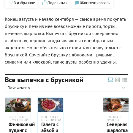
В избранное
Поделиться
0
Комментировать
Конец августа и начало сентября — самое время покупать
бруснику и печь из нее всевозможные пироги, торты,
печенье, шарлотки. Выпечка с брусникой совершенно
особенная, терпкие ягоды являются своеобразным
акцентом. Но не обязательно готовить выпечку только с
брусникой. Сочетайте бруснку с яблоками, грушами,
сливами или клюквой, такие дуэты особенно удачны.
Все выпечка с брусникой
По умолчанию
ВЫПЕЧКА С
ВЫПЕЧКА С
БЛЮДА В
БРУСНИКОЙ
БРУСНИКОЙ
ДУХОВКЕ
Финиковый
Галета с
Северная
пудинг c
айвой и
шарлотка