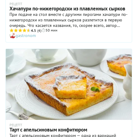
измельчите
РЕЦЕПТ
блендером.
Хачапури по-нижегородски из плавленных сырков
Вкус
При подаче на стол вместе с другими пирогами хачапури по-
начинки
нижегородски из плавленных сырков разлетится в первую
будет
очередь. Что касается названия, то, скорее всего, автор
более
50 мин
рецепта Елена Хорошенькова родом из столицы Поволжья.
4.5
(4)
насыщенным.
gastronom
Этот сырный пирог — праздничный вариант. Как приготовить
хачапури с плавленным сыром, вы узнаете из рецепта ниже.
А просто в выходной, чтобы получилось совсем быстро,
приготовьте начинку — один в один, и вместо теста
возьмите тонкий лаваш, 4 листа. Порежьте его на
четвертинки, а затем отправьте в каждую большую ложку с
верхом начинки. Заверните конвертом и быстро обжарьте в
масле на сковороде.
РЕЦЕПТ
Тарт с апельсиновым конфитюром
Тарт с апельсиновым конфитюром — одна из вариаций