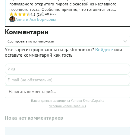
популярного открытого пирога с основой из несладкого
песочного теста. Особенно приятно, что готовится эта
40 мин
вкусная и красивая выпечка быстро и просто. В нашем
4.5
(2)
Анна и Ася Борисовы
рецепте используется готовое тесто и практически готовая
начинка — апельсиновый конфитюр, над которым нужно
Комментарии
лишь немного «поколдовать». Для выпечки пирога лучше
всего подойдет разъемная форма. Главное, не спешите
Сортировать по популярности
извлекать готовый апельсиновый тарт из формы сразу после
того, как достанете его из духовки — обязательно дайте ему
Уже зарегистрированны на gastronom.ru?
Войдите
или
остыть.
оставьте комментарий как гость
Ваши данные защищены Yandex SmartCaptcha
Условия использования
Пока нет комментариев