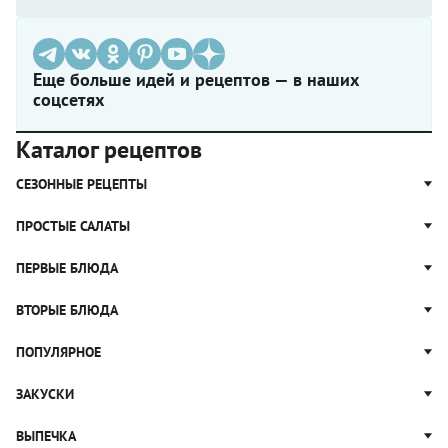
Еще больше идей и рецептов — в наших
соцсетях
Каталог рецептов
СЕЗОННЫЕ РЕЦЕПТЫ
Рецепты из капусты
ПРОСТЫЕ САЛАТЫ
Блюда с картошкой
Простые салаты
ПЕРВЫЕ БЛЮДА
Рецепты с грибами
Салат Оливье
Яблочные пироги
Щи
ВТОРЫЕ БЛЮДА
Салат Цезарь
Рецепты с клюквой
Борщ
Салат Нисуаз
Котлеты
ПОПУЛЯРНОЕ
Блюда из тыквы
Рассольник
Салат Мимоза
Плов
Гороховый суп
Пицца
ЗАКУСКИ
Крабовый салат
Пельмени
Суп солянка
Сырники
Вареники
Жюльен
ВЫПЕЧКА
Суп Харчо
Блины и блинчики