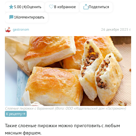
5.00 (4)
Оценить
В избранное
Поделиться
1
Комментировать
gastronom
26 декабря 2025 г.
Слоеные пирожки с бараниной
(Фото: ООО «Издательский дом «Гастроном»)
К рецепту
Такие слоеные пирожки можно приготовить с любым
мясным фвршем.