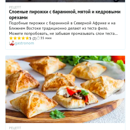
РЕЦЕПТ
Слоеные пирожки с бараниной, мятой и кедровыми
орехами
Подобные пирожки с бараниной в Северной Африке и на
Ближнем Востоке традиционно делают из теста фило.
Можете попробовать, не забывая промазывать слои теста
35 мин
маслом. А можете не запекать пирожки, а пожарить во
5
(2)
gastronom
фритюре – получается тоже очень вкусно.
РЕЦЕПТ