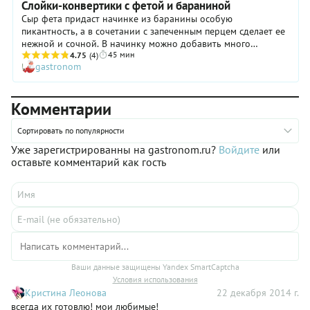
Слойки-конвертики с фетой и бараниной
Сыр фета придаст начинке из баранины особую
пикантность, а в сочетании с запеченным перцем сделает ее
нежной и сочной. В начинку можно добавить много
45 мин
любимой пряной зелени, например кинзы.
4.75
(4)
gastronom
Комментарии
Сортировать по популярности
Уже зарегистрированны на gastronom.ru?
Войдите
или
оставьте комментарий как гость
Ваши данные защищены Yandex SmartCaptcha
Условия использования
Кристина Леонова
22 декабря 2014 г.
всегда их готовлю! мои любимые!