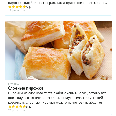
пирогов подойдет как сырая, так и приготовленная заранее
баранина. Например, в ...
5
(2)
18 рецептов
ГРУППА
Слоеные пирожки
Пирожки из слоеного теста любят очень многие, потому что
они получаются очень легкими, воздушными, с хрустящей
корочкой. Слоеные пирожки можно приготовить абсолютно
с любой начинкой, сладкой или ...
5
(2)
21 рецептов