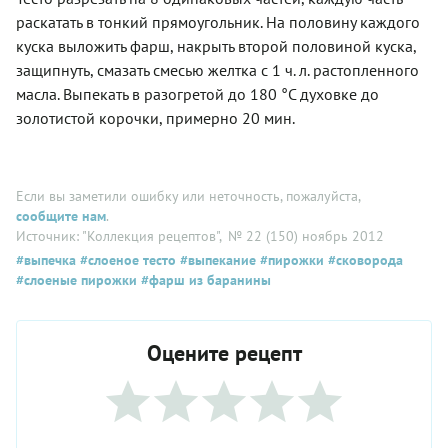
раскатать в тонкий прямоугольник. На половину каждого
куска выложить фарш, накрыть второй половиной куска,
защипнуть, смазать смесью желтка с 1 ч. л. растопленного
масла. Выпекать в разогретой до 180 °С духовке до
золотистой корочки, примерно 20 мин.
Если вы заметили ошибку или неточность, пожалуйста,
сообщите нам
.
Источник: "Коллекция рецептов"
, № 22 (150) ноябрь 2012
#выпечка
#слоеное тесто
#выпекание
#пирожки
#сковорода
#слоеные пирожки
#фарш из баранины
Оцените рецепт