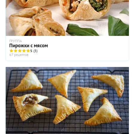
ГРУППА
Пирожки с мясом
5
(3)
67 рецептов