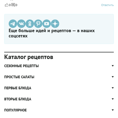
0
0
Ответить
Еще больше идей и рецептов — в наших
соцсетях
Каталог рецептов
СЕЗОННЫЕ РЕЦЕПТЫ
Рецепты из капусты
ПРОСТЫЕ САЛАТЫ
Блюда с картошкой
Простые салаты
ПЕРВЫЕ БЛЮДА
Рецепты с грибами
Салат Оливье
Яблочные пироги
Щи
ВТОРЫЕ БЛЮДА
Салат Цезарь
Рецепты с клюквой
Борщ
Салат Нисуаз
Котлеты
ПОПУЛЯРНОЕ
Блюда из тыквы
Рассольник
Салат Мимоза
Плов