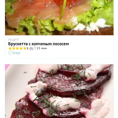
горох,
фасоль;
сыр
любых
сортов,
кроме
тех, что с
плесенью;
нежирное
РЕЦЕПТ
мясо,
Брускетта с копченым лососем
предпочтител
15 мин
5
(5)
птица;
bagi
любая
рыба:
речная и
океаническая
морепродукты
кальмары,
крабы,
моллюски
всех
видов,
морская
капуста;
сладкие