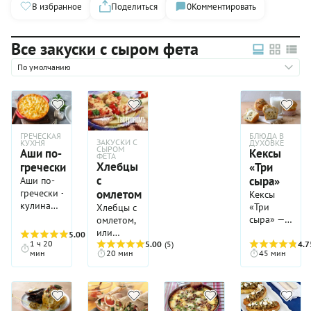
В избранное
Поделиться
0
Комментировать
Все закуски с сыром фета
По умолчанию
ГРЕЧЕСКАЯ
БЛЮДА В
ЗАКУСКИ С
КУХНЯ
ДУХОВКЕ
СЫРОМ
Аши по-
Кексы
ФЕТА
Хлебцы
гречески
«Три
с
сыра»
Аши по-
омлетом
гречески —
Кексы
кулинарная
«Три
Хлебцы с
загадка,
сыра» —
омлетом,
которая
это не
или
5.00
(6)
может
1 ч 20
столько
омлет с
5.00
(5)
4.7
мин
20 мин
45 мин
поставить
про
хлебцами —
в тупик
чаепитие,
это
даже
сколько
быстрая
знатоков
про
и сытная
гастрономии.
перекус в
закуска,