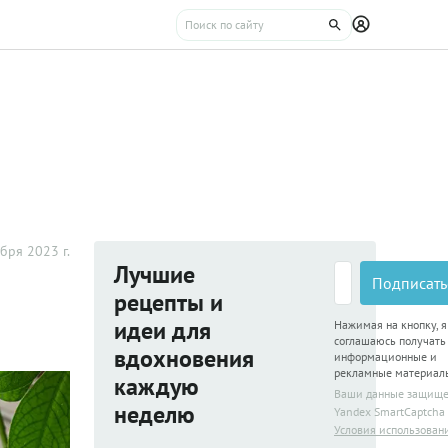
бря 2023 г.
Лучшие
Подписать
рецепты и
идеи для
Нажимая на кнопку, я
соглашаюсь получать
вдохновения
информационные и
рекламные материал
каждую
Ваши данные защищ
неделю
Yandex SmartCaptcha
Условия использован