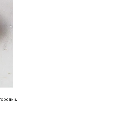
городки.