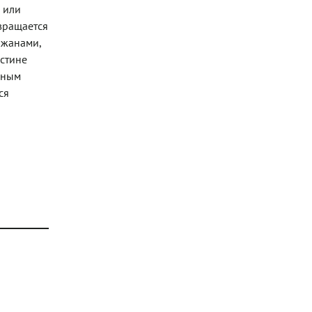
 или
вращается
ажанами,
истине
нным
ся