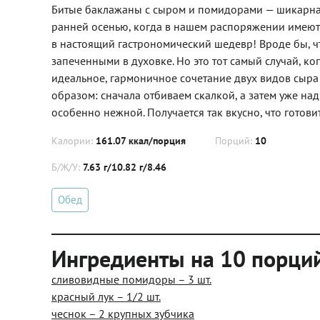
Битые баклажаны с сыром и помидорами — шикарная
ранней осенью, когда в нашем распоряжении имеют
в настоящий гастрономический шедевр! Вроде бы, 
запеченными в духовке. Но это тот самый случай, к
идеальное, гармоничное сочетание двух видов сыр
образом: сначала отбиваем скалкой, а затем уже на
особенно нежной. Получается так вкусно, что готовит
Калории:
161.07 ккал/порция
Порций:
10
Б/Ж/У:
7.63 г/10.82 г/8.46
Обед
Ингредиенты на 10 порци
сливовидные помидоры – 3 шт.
красный лук – 1/2 шт.
чеснок – 2 крупных зубчика