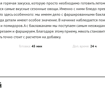
 горячая закуска, которую просто необходимо готовить летом
ся самые вкусные сезонные овощи. Именно с ними блюдо пре
что здесь особенного: мы имеем дело с фаршированными бакл
огда детали имеют особое значение. В начинке наблюдается по
а и помидоров. А с баклажанами мы поступаем самым неожида
дрезаем и фаршируем. Благодаря этому приему, мякоть становит
ь точно стоит с расчетом на добавку.
Готовка:
45 мин
Доп. время:
24 ч
й