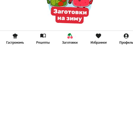
Гастрономъ
Рецепты
Заготовки
Избранное
Профил
Главная
Рецепты
Продукты
Здоровье
Путешествия
Рестораны
Новости
Реклама в ООО "Гастроном Медиа"
Контакты
Политика в отношении обработки персональных данных
Пользовательское соглашение
Политика обработки файлов cookie
Рейтинг пользователей
Архив спец. проектов
Все материалы