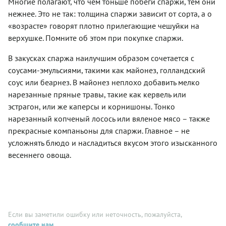
Многие полагают, что чем тоньше побеги спаржи, тем они
виде!
и ярким
легкий
Оказывается,
как
Хотите
ароматом
ужин для
нежнее. Это не так: толщина спаржи зависит от сорта, а о
оно было
только в
узнать,
свежей
двоих
позаимствова
магазинах
«возрасте» говорят плотно прилегающие чешуйки на
как
петрушки.
или
из
появятся
верхушке. Помните об этом при покупке спаржи.
приготовить
Такое
эффектное
европейской
свежие
эту
сочетание —
начало
кухни.
молодые
закуску
В закусках спаржа наилучшим образом сочетается с
отварная
праздничного
Темпура
побеги. В
всего за
спаржа,
обеда.
впервые
соусами-эмульсиями, такими как майонез, голландский
целом,
час?
домашний
Готовится
появилась
замороженная
соус или беарнез. В майонез неплохо добавить мелко
Скорее
тартар и
спаржа с
в XVI
спаржа
же
нарезанные пряные травы, такие как кервель или
пармезановые
лососем
веке в
тоже
переходите
сердечки —
за
Нагасаки
эстрагон, или же каперсы и корнишоны. Тонко
подходит
к нашему
легко
четверть
благодаря
для этой
нарезанный копченый лосось или вяленое мясо – также
рецепту!
превратит
часа, а
португальски
простой,
прекрасные компаньоны для спаржи. Главное – не
обычный
съедается
миссионерам.
но
обед или
еще
Изначально
усложнять блюдо и насладиться вкусом этого изысканного
красивой
ужин в
быстрее.
это были
закуски,
весеннего овоща.
маленький
креветки
вот
праздник.
во
только
фритюре,
выбрать
а само
качественную
название
будет
«темпура»
сложнее.
Если вы заметили ошибку или неточность, пожалуйста,
произошло
Свежая
от
сообщите нам
.
спаржа