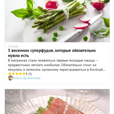
разных
рулетик
продуктов.
из
Наш
прошутто
пошаговый
с козьим
рецепт с
сыром. А
фото
когда
поможет
сезон
вам
спаржи
приготовить
закончится,
хрустящие
ее можно
СТАТЬЯ
и
5 весенних суперфудов, которые обязательно
заменить
аппетитные
на
нужно есть
овощи в
брокколи
В магазинах стали появляться первые молодые овощи –
темпуре —
или
предвестники летнего изобилия. Обязательно стоит их
морковь,
зеленую
покупать и помогать организму перестраиваться в богатый
цукини,
фасоль.
овощами и фруктами режим. Рассказываем о 5 весенних
5
(3)
баклажан,
Ольга Дьяконова
суперфудах, которые обязательно нужно есть прямо сейчас.
цветную
капусту,
спаржу и
лук.