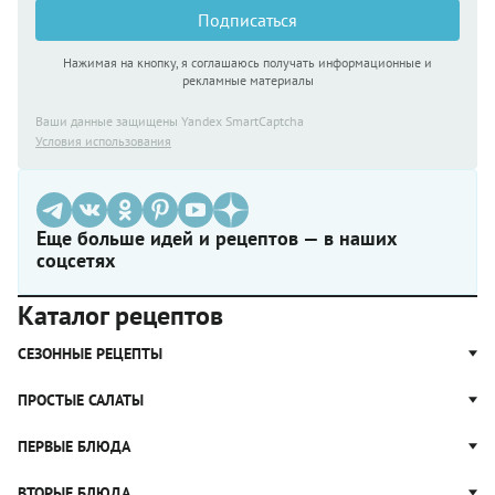
Подписаться
Нажимая на кнопку, я соглашаюсь получать информационные и
рекламные материалы
Ваши данные защищены Yandex SmartCaptcha
Условия использования
Еще больше идей и рецептов — в наших
соцсетях
Каталог рецептов
СЕЗОННЫЕ РЕЦЕПТЫ
Рецепты из капусты
ПРОСТЫЕ САЛАТЫ
Блюда с картошкой
Простые салаты
ПЕРВЫЕ БЛЮДА
Рецепты с грибами
Салат Оливье
Яблочные пироги
Щи
ВТОРЫЕ БЛЮДА