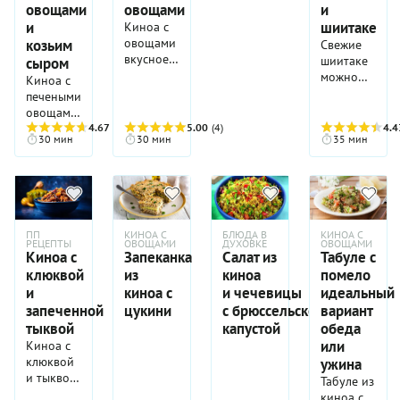
овощами
овощами
и
и
шиитаке
Киноа с
овощами —
козьим
Свежие
вкусное и
шиитаке
сыром
очень
можно
Киноа с
полезное
заменить
печеными
блюдо,
сушеными,
овощами
которое,
замочив
и козьим
4.67
(3)
5.00
(4)
4.4
несомненно,
30 мин
30 мин
35 мин
их на 12
сыром
оценят
ч и
можно
многие
использовав
подать и
сторонники
настой
как салат,
правильного
для
и как
питания.
варки
второе
ПП
КИНОА С
БЛЮДА В
КИНОА С
Ну а то,
киноа.
блюдо,
РЕЦЕПТЫ
ОВОЩАМИ
ДУХОВКЕ
ОВОЩАМИ
что оно
Киноа с
Запеканка
Салат из
Табуле с
не важно.
еще и
клюквой
из
киноа
помело
Главное,
полностью
что
и
киноа с
и чечевицы
идеальный
соответствует
блюдо
запеченной
цукини
с брюссельской
вариант
принципам
сытное и
тыквой
капустой
обеда
самого
в то же
или
Киноа с
строго
время
клюквой
ужина
вегетарианства —
легкое,
и тыквой
веганства,
Табуле из
простое и
-
порадует
киноа с