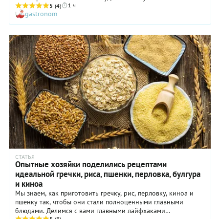
1 ч
считается суперфудом: она богата железом, магнием,
5
(4)
gastronom
витаминами E и группы B, а также растительным белком,
который по своему аминокислотному составу близок к
животному. Вкус же этого продукта вполне нейтральный,
поэтому он гармонично сочетается и с овощами, и с птицей,
и с рыбой, и с мясом. Мы решили добавить в начинку
измельченную телятину, и получилось просто замечательно.
СТАТЬЯ
Опытные хозяйки поделились рецептами
идеальной гречки, риса, пшенки, перловка, булгура
и киноа
Мы знаем, как приготовить гречку, рис, перловку, киноа и
пшенку так, чтобы они стали полноценными главными
блюдами. Делимся с вами главными лайфхаками
5
(8)