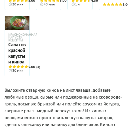
сыром
5.00
(5)
5.00
(5)
4.50
(2)
полезно!
вкусное
заменив
20 мин
40 мин
1 ч
блюда.
5.0
для ланч-
блюдо!
привычные
Она
бокса —
всем нам
способствует
блюдо,
крупы.
улучшению
которое
обмена
легко
веществ,
собрать и
КРАСНОКОЧАННАЯ
укрепляет
взять с
КАПУСТА:
иммунную
РЕЦЕПТЫ
собой на
Салат из
и
работу:
красной
нервную
считайте,
капусты
систему,
что
тормозит
и киноа
вопрос
процессы
5.00
(4)
об обеде
30 мин
старения.
у вас
Блюда с
решен. В
киноа
этом
рекомендованы
салате
Выложите отварную киноа на лист лаваша, добавьте
диабетикам
предусмотрено
любимые овощи, сырые или поджаренные на сковороде-
и тем, у
все,
кого
гриль, посыпьте брынзой или полейте соусом из йогурта,
чтобы
непереносимость
было и
сверните ролл - модный перекус готов! Из киноа с
глютена,
вкусно, и
овощами можно приготовить легкую кашу на завтрак,
а также
полезно,
вегетарианцам,
сделать запеканку или начинку для блинчиков. Киноа с
и
поскольку