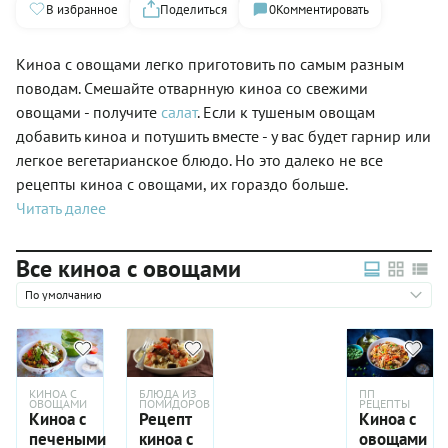
В избранное
Поделиться
0
Комментировать
Киноа с овощами легко приготовить по самым разным
поводам. Смешайте отварнную киноа со свежими
овощами - получите
салат
. Если к тушеным овощам
добавить киноа и потушить вместе - у вас будет гарнир или
легкое вегетарианское блюдо. Но это далеко не все
рецепты киноа с овощами, их гораздо больше.
Читать далее
Все киноа с овощами
По умолчанию
КИНОА С
БЛЮДА ИЗ
ПП
ОВОЩАМИ
ПОМИДОРОВ
РЕЦЕПТЫ
Киноа с
Рецепт
Киноа с
печеными
киноа с
овощами