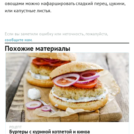
питательно,
овощами можно нафаршировать сладкий перец, цукини,
киноа
и при
или капустные листья.
содержит
этом не
растительный
слишком
белок.
калорийно.
Перед
Киноа,
добавлением
сыр,
Если вы заметили ошибку или неточность, пожалуйста,
в блюда
много
сообщите нам
.
эту крупу
листовой
Похожие материалы
рекомендуется
зелени,
замачивать.
яркая
морковка,
свекла и
сушеная
морская
капуста
как
альтернатива
соли и
источник
йода. А
сочный
соус с
кресс-
РЕЦЕПТ
салатом и
Бургеры с куриной котлетой и киноа