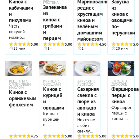
Киноа с
Маринованный
Закуска
восхитительное
хватило
интересной.
ГЛЮТЕНА
а
блюда.
Запеканка
сочетание
на всю
кабачками
редис с
из
В нашем
параллельно
текстур и
семью.
из
варианте
и
хрустящим
киноа с
в
ароматов.
Продукты
овощи
киноа с
пикулями
киноа и
овощами
сковороде
Хотите —
для него
дополняет
грибами
зелёным
по-
Часть
тушатся
подавайте
можно
необычная
и
пикулей
домашним
перуански
овощи.
это
купить в
своей
можно
перцем
майонезом
Перед
блюдо на
любое
текстурой
заменить
подачей
5.00
(3)
5.00
(3)
4.50
(2)
5.0
гарнир к
время
киноа, а
консервированными
25 мин
1 ч
1 ч
20 мин
мы
мясу или
года,
вкус
артишоками
соединяем
рыбе,
причем в
подчеркивает
или
составляющие
хотите —
зависимости
фета.
вялеными
горячего
ешьте в
от сезона
Обратите
помидорами.
и с
чистом
назначение
внимание,
гордостью
виде. В
блюда
голубцы
РЕЦЕПТЫ С
КУРИЦА С
ЗАКУСКИ С
БЛЮДА В
подаем
ОЛИВКОВЫМ
ОВОЩАМИ
АВОКАДО
ДУХОВКЕ
любом
будет
из
МАСЛОМ
Киноа с
Сахарная
Фарширова
на стол.
случае
меняться.
листьев
Киноа с
курицей
свекла с
перцы с
этот
Например,
молодой
оранжевым
и
пюре из
киноа
сытный и
летом
капусты
фенхелем
овощами
авокадо
очень
салат
Фарширован
не нужно
вкусный
можно
перцы с
и киноа
долго
Киноа с
салат вам
подать на
киноа —
тушить,
курицей
Никто не
захочется
барбекю,
прекрасный
10-15
и
любит
повторять
приготовив
вариант
минут
овощами
свеклу
снова и
заранее
для тех,
вполне
— сытное
4.75
(4)
5.00
(4)
так, как
5.00
(2)
5.0