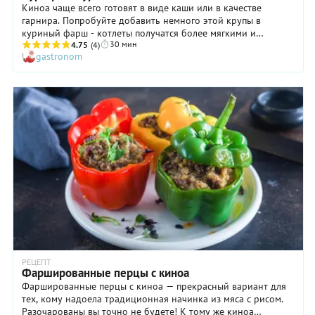
красным
Киноа чаще всего готовят в виде каши или в качестве
луком
гарнира. Попробуйте добавить немного этой крупы в
прекрасно
куриный фарш - котлеты получатся более мягкими и
дополнит
30 мин
нежными.
4.75
(4)
блюдо.
gastronom
Тут и
витамины,
и белки,
и
антиоксиданты.
Будем
бодрыми
и
энергичными!
РЕЦЕПТ
Фаршированные перцы с киноа
Фаршированные перцы с киноа — прекрасный вариант для
тех, кому надоела традиционная начинка из мяса с рисом.
Разочарованы вы точно не будете! К тому же киноа