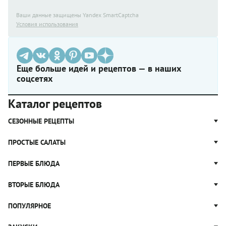
Ваши данные защищены Yandex SmartCaptcha
Условия использования
Еще больше идей и рецептов — в наших
соцсетях
Каталог рецептов
СЕЗОННЫЕ РЕЦЕПТЫ
Рецепты из капусты
ПРОСТЫЕ САЛАТЫ
Блюда с картошкой
Простые салаты
ПЕРВЫЕ БЛЮДА
Рецепты с грибами
Салат Оливье
Яблочные пироги
Щи
ВТОРЫЕ БЛЮДА
Салат Цезарь
Рецепты с клюквой
Борщ
Салат Нисуаз
Котлеты
ПОПУЛЯРНОЕ
Блюда из тыквы
Рассольник
Салат Мимоза
Плов
Гороховый суп
Пицца