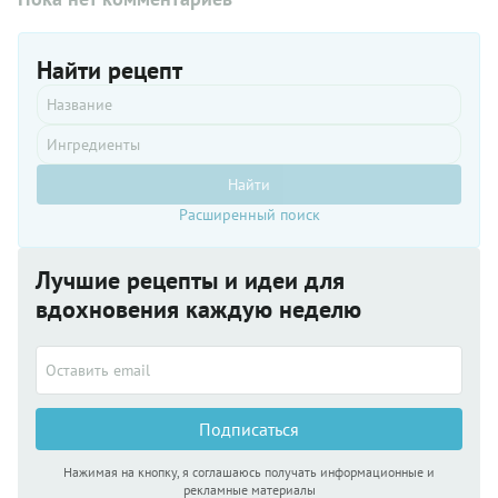
и
темноте,
а зимой
Найти рецепт
уходит
на ура —
и как
закуска, и
как
основа
Найти
для
Расширенный поиск
соусов.
Лучшие рецепты и идеи для
вдохновения каждую неделю
Подписаться
Нажимая на кнопку, я соглашаюсь получать информационные и
рекламные материалы