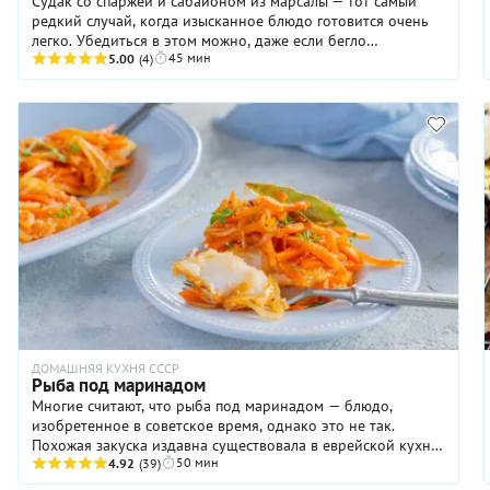
Судак со спаржей и сабайоном из марсалы — тот самый
редкий случай, когда изысканное блюдо готовится очень
легко. Убедиться в этом можно, даже если бегло
45 мин
пробежаться глазами по рецепту. Рыбу надо просто
5.00
(4)
обжарить, зеленую спаржу — быстро отварить в
подсоленной воде. Ну а утонченный вкус блюду придаст
особенный соус на основе сладкого белого вина. Кстати,
выглядит оно очень живописно — и все благодаря красной
кромке из молотой паприки на кусках рыбы. То есть, яркие
впечатления, причем не только вкусовые, мы вам
гарантируем!
ДОМАШНЯЯ КУХНЯ СССР
Рыба под маринадом
Многие считают, что рыба под маринадом — блюдо,
изобретенное в советское время, однако это не так.
Похожая закуска издавна существовала в еврейской кухне,
50 мин
а в русских поваренных книгах рецепт появился уже в XIX
4.92
(39)
веке. Правда, маринад в то время делали «белый», то есть,