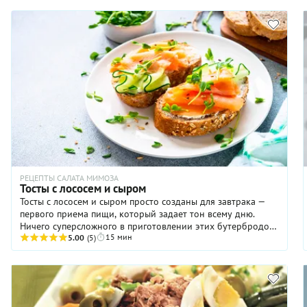
без томатной пасты, но идея рецепта была той же: рыба
должна пропитаться вкусом и ароматами овощей,
тушенных с уксусом и специями. Получалось вкусно!
Кстати, очень часто такую закуску готовили накануне
торжества, чтоб вкус стал максимально насыщенным. В
советское время это недорогое блюдо решало сразу
несколько задач: украшало стол, вносило разнообразие в
меню и позволяло нивелировать не слишком
выразительный вкус рыбы, имеющейся на прилавках в
эпоху вечного дефицита, за счет пикантного маринада.
РЕЦЕПТЫ САЛАТА МИМОЗА
Тосты с лососем и сыром
Тосты с лососем и сыром просто созданы для завтрака —
первого приема пищи, который задает тон всему дню.
Ничего суперсложного в приготовлении этих бутербродов
15 мин
нет, и наш рецепт — лучшее тому доказательство. Хлеб
5.00
(5)
можно взять любой, в том числе обычный тостовый, но
будет лучше, если он будет полезным, цельнозерновым.
Творожный сыр тоже берите тот, что вам нравится. И
непременно нарезайте рыбу и огурцы очень тонко. Во-
первых, так вкуснее, во-вторых, благодаря этому тосты