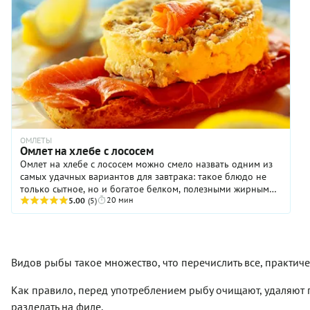
цвет и сладость, молодой картофель — бархатную
рассыпчатую текстуру, салат-латук — свежесть, а сливочная
заправка с острым хреном гармонично объединяет все
компоненты, не утяжеляя салат в отличие от майонеза.
ОМЛЕТЫ
Омлет на хлебе с лососем
Омлет на хлебе с лососем можно смело назвать одним из
самых удачных вариантов для завтрака: такое блюдо не
только сытное, но и богатое белком, полезными жирными
20 мин
кислотами, в том числе Омега-3. Дополните бутерброды
5.00
(5)
свежими овощами или фруктами, чашкой кофе, и утро
точно будет добрым. Работаете удаленно? Омлет на хлебе
с лососем можно использовать и в качестве перекуса в
середине дня, если готовить основательный обед нет ни
Видов рыбы такое множество, что перечислить все, практич
времени, ни желания. Ну а чтобы все получилось, как надо,
сохраните наш рецепт и сверяйтесь с ним в процесс
приготовления.
Как правило, перед употреблением рыбу очищают, удаляют п
разделать на филе.