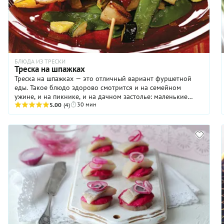
БЛЮДА ИЗ ТРЕСКИ
Треска на шпажках
Треска на шпажках — это отличный вариант фуршетной
еды. Такое блюдо здорово смотрится и на семейном
ужине, и на пикнике, и на дачном застолье: маленькие
30 мин
порции рыбного «шашлычка» удобно есть руками. На те же
5.00
(4)
шпажки мы предлагаем нанизать лук и помидоры — они
добавят сочности и сделают подачу блюда ярче. И
приготовить гарнир — тоже овощной — из кабачка и
зеленого горошка. Получится по-летнему ярко.
Обязательно опробуйте наш рецепт — и, возможно, это
станет вашим любимым способом готовить треску!