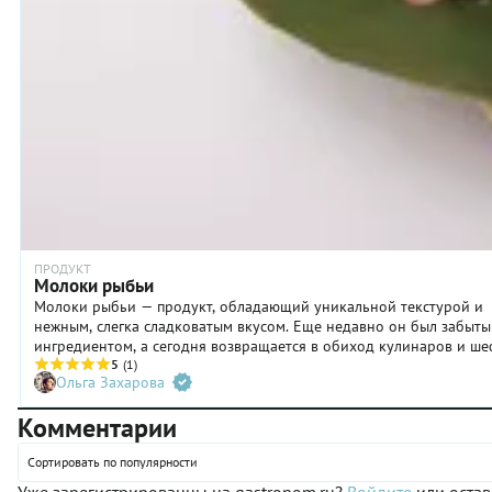
ПРОДУКТ
Молоки рыбьи
Молоки рыбьи — продукт, обладающий уникальной текстурой и
нежным, слегка сладковатым вкусом. Еще недавно он был забыт
ингредиентом, а сегодня возвращается в обиход кулинаров и ше
поваров.
5
(1)
Ольга Захарова
Комментарии
Сортировать по популярности
Уже зарегистрированны на gastronom.ru?
Войдите
или остав