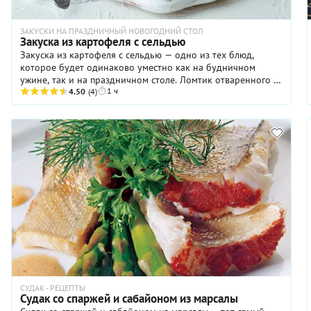
ЗАКУСКИ НА ПРАЗДНИЧНЫЙ НОВОГОДНИЙ СТОЛ
Закуска из картофеля с сельдью
Закуска из картофеля с сельдью — одно из тех блюд,
которое будет одинаково уместно как на будничном
ужине, так и на праздничном столе. Ломтик отваренного в
1 ч
мундире картофеля, кусочек слабосоленой сельди, ложка
4.50
(4)
свекольного пюре и маринованный лук: все гениальное —
так просто! Картофель советуем отварить заранее:
проведя несколько часов в холодильнике, он станет
плотнее и намного удобнее в нарезке, чем
свежеприготовленный. Остальные подробности
приготовления этой вкусной домашней закуски ждут вас в
рецепте ниже.
СУДАК - РЕЦЕПТЫ
Судак со спаржей и сабайоном из марсалы