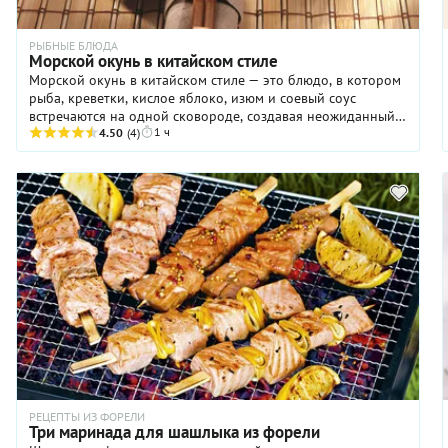
РЫБНЫЕ БЛЮДА
Морской окунь в китайском стиле
Морской окунь в китайском стиле — это блюдо, в котором
рыба, креветки, кислое яблоко, изюм и соевый соус
встречаются на одной сковороде, создавая неожиданный,
1 ч
но гармоничный вкус. Гарнир здесь тоже
4.50
(4)
соответствующий — рис с луком, сладким перцем и
фенхелем. Готовую рыбу и рис можно подать на разных
тарелках, а можно сразу перемешать и подать вместе.
Морской окунь по-китайски — идеальный вариант для тех,
кто любит азиаитскую кухню или просто устал от
привычных сочетаний и хочет попробовать что-то
новенькое.
РЕЦЕПТЫ ИЗ ФОРЕЛИ
Три маринада для шашлыка из форели