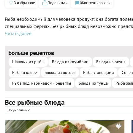
В избранное
Поделиться
0
Комментировать
Рыба необходимый для человека продукт: она богата полез
специальных фермах. Без рыбных блюд невозможно предста
Читать далее
Больше рецептов
Шашлык из рыбы
Блюда из скумбрии
Блюда из окуня
Рыба в кляре
Блюда из лосося
Рыба с овощами
Солен
Рыба под маринадом - рецепты
Блюда из тунца
Рыба зал
Все рыбные блюда
По умолчанию