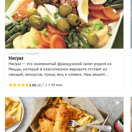
будут выглядеть невероятно эстетично.
САЛАТЫ С ТУНЦОМ
Нисуаз
Нисуаз — это знаменитый французский салат родом из
Ниццы, который в классическом варианте готовят из
овощей, анчоусов, тунца, яиц и оливок. Наш рецепт
максимально приближен к традиционному: здесь и
отварные картофель с морковью, и зеленая фасоль, и яйца,
1 ч 30 мин
5.00
(2)
и консервированный тунец, и черные оливки. Заправка —
только оливковое масло с винным уксусом (никакого
майонеза!). Ингредиенты не смешиваются, а
выкладываются отдельными горками — так салат выглядит
нарядно, а каждый гость может собрать свою идеальную
порцию.