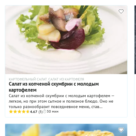
зразы с рыбой — не факт! Советуем попробовать это
необычное сочетание привычных продуктов: нежное
картофельное пюре скрывает сочную начинку из минтая,
вареного яйца и лука — это очень вкусно! Замечательный
рецепт для тех, кто любит экспериментировать, но не
хочет тратить много времени на сложные или
подозрительные эксперименты.
КАРТОФЕЛЬНЫЙ САЛАТ. САЛАТ ИЗ КАРТОФЕЛЯ
Салат из копченой скумбрии с молодым
картофелем
Салат из копченой скумбрии с молодым картофелем —
легкое, но при этом сытное и полезное блюдо. Оно не
только разнообразит повседневное меню, став
30 мин
полноценным ужином, но и украсит праздничный стол.
4.67
(3)
Если заранее сварить овощи, то время на приготовление
сведется к минимуму. Доступная в любое время года, в
меру жирная копченая скумбрия добавляет салату аромат
дымка и выразительный вкус. Свекла придает блюду яркий