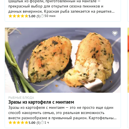
Шашлык из форели, приготовленный на мангале —
прекрасный выбор для открытия сезона пикников и
дачных вечеринок. Красная рыба запекается на решетке
50 мин
очень быстро и неизменно получается вкусной. А чтобы
5.00
(5)
рыбный шашлык вышел еще лучше, предлагаем
приготовить к нему маринад, точнее, целых три! Первый
вариант — перец чили, чеснок, горчица и соевый соус —
для любителей острых гастрономических ощущений.
Второй маринад — пикантный и при этом нежный. Для
него вам понадобится паста мисо, аджика и сливочное
масло. Третий маринад — классический: лимонный сок,
пряные травы (тимьян и сумах) и оливковое масло.
Выбирайте любой на свое усмотрение, жареная форель
обязательно «ответит» взаимностью — сочностью,
мягкостью и насыщенным вкусовым букетом.
РЫБНЫЕ БЛЮДА
Зразы из картофеля с минтаем
Зразы из картофеля с минтаем — это не просто еще один
способ накормить семью, это реальная возможность
внести разнообразие в привычный рацион. Картофельные
1 ч
зразы, рыбные котлеты, отварной картофель с рыбой — все
5.00
(5)
это вы точно уже готовили. И не раз. А вот картофельные