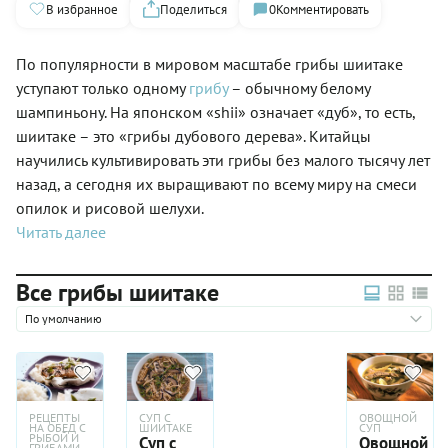
В избранное
Поделиться
0
Комментировать
По популярности в мировом масштабе грибы шиитаке
уступают только одному
грибу
– обычному белому
шампиньону. На японском «shii» означает «дуб», то есть,
шиитаке – это «грибы дубового дерева». Китайцы
научились культивировать эти грибы без малого тысячу лет
назад, а сегодня их выращивают по всему миру на смеси
опилок и рисовой шелухи.
Читать далее
Все грибы шиитаке
По умолчанию
РЕЦЕПТЫ
СУП С
ОВОЩНОЙ
НА ОБЕД С
ШИИТАКЕ
СУП
РЫБОЙ И
Суп с
Овощной
ГРИБАМИ