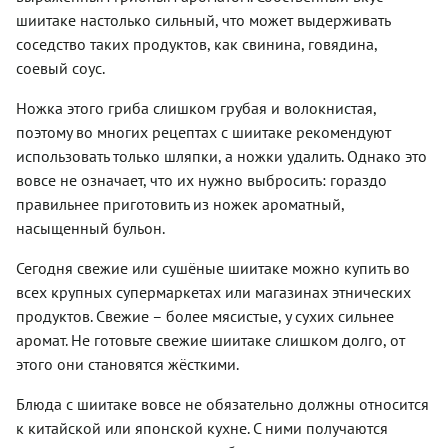
а затем
конечно,
шиитаке),
бульоне,
шиитаке настолько сильный, что может выдерживать
быстро
непременное
а во-
добавляя
жарят на
сопровождение
соседство таких продуктов, как свинина, говядина,
вторых,
в него
сильном
к
добавили
соевый соус.
овощи,
огне. И в
юккедяну —
немного
грибы и
результате
различные
свежего
специи —
Ножка этого гриба слишком грубая и волокнистая,
мясо
панчхоны —
имбиря и
остальные
получается
кимчи и
поэтому во многих рецептах с шиитаке рекомендуют
чеснок
ингредиенты
нежным,
другие
(помимо
использовать только шляпки, а ножки удалить. Однако это
бесконечно
ароматным,
традиционные
лука,
варьируются
вовсе не означает, что их нужно выбросить: гораздо
просто
острые
разумеется).
в
тающим
корейские
правильнее приготовить из ножек ароматный,
В
зависимости
во рту.
закуски.
результате
насыщенный бульон.
от
Само
обычная
региона
слово
жареная
Сегодня свежие или сушёные шиитаке можно купить во
и
«бульгоги»
картошка
устоявшихся
означает
всех крупных супермаркетах или магазинах этнических
превратилась
традиций.
«огненное
продуктов. Свежие – более мясистые, у сухих сильнее
в блюдо
Предлагаем
мясо» – и
поистине
аромат. Не готовьте свежие шиитаке слишком долго, от
рецепт
традиционно
ресторанного
базовой
мясо
этого они становятся жёсткими.
уровня! А
версии
готовится
еще мы
этого
на углях.
Блюда с шиитаке вовсе не обязательно должны относится
использовали
популярного
Хотя
не
к китайской или японской кухне. С ними получаются
в Азии
можно
обычное
супа — с