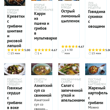
очень
перемешиваю
ЛУК-
аналогичный
обидно,
ВТОРЫЕ
ОСТРЫЕ
ПОРЕЙ,
и
БЛЮДА В
БЛЮДА
РЕЦЕПТЫ
суп из
ведь
разливают
МУЛЬТИВАРКЕ
ГОРЯЧИЕ
Острый
Говядина
БЛЮДА
говядины.
Карри
вкусно
в
лимонный
Креветки
сукияки
Так
же.
из
маленькие
цыпленок
с
с
появилась
Попробуем
пшена и
мисочки
грибами
овощами
приставка
исправить
для всех
грибов
шиитаке
«юк»,
это
желающих.
в
означающая
и
упущение.
Обязательно
мультиварке
говядину,
рисовой
приготовьте
мясо. При
лапшой
сябу-сябу
4.67
(3)
замене
к
1 ч 30
5.00
(5)
4.67
(3)
5.0
собачьего
15 мин
1 ч
мин
15 мин
приходу
мяса на
гостей —
говядину
все они
все
точно
остальные
останутся
ингредиенты
в
супа
РЕЦЕПТЫ С
РЕЦЕПТЫ
ПРАЗДНИЧНЫЕ
ПОСТНЫЕ
восторге!
ГОВЯЖЬИМ
СУПОВ
САЛАТЫ
БЛЮДА С
сохранились —
СЕРДЦЕМ
КАРТОФЕЛЕМ
Азиатский
Салат с
Говяжье
Жареный
папоротник-
суп со
запеченной
орляк,
сердце
картофель
свининой
уткой и
проростки
с
с
апельсинами
Азиатский
соевых
грибами
грибами
суп со
бобов
в воке
Можно
свининой
(или