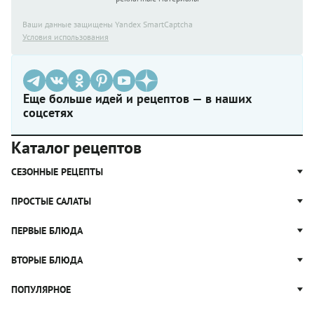
Ваши данные защищены Yandex SmartCaptcha
Условия использования
Еще больше идей и рецептов — в наших
соцсетях
Каталог рецептов
СЕЗОННЫЕ РЕЦЕПТЫ
Рецепты из капусты
ПРОСТЫЕ САЛАТЫ
Блюда с картошкой
Простые салаты
ПЕРВЫЕ БЛЮДА
Рецепты с грибами
Салат Оливье
Яблочные пироги
Щи
ВТОРЫЕ БЛЮДА
Салат Цезарь
Рецепты с клюквой
Борщ
Салат Нисуаз
Котлеты
ПОПУЛЯРНОЕ
Блюда из тыквы
Рассольник
Салат Мимоза
Плов