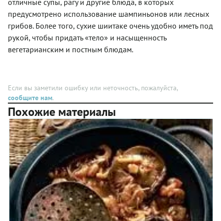
отличные супы, рагу и другие блюда, в которых
пожарить
подсолнечное
ароматными
бульгоги
предусмотрено использование шампиньонов или лесных
масло, а
грибами
и на
оливковое.
грибов. Более того, сухие шиитаке очень удобно иметь под
шиитаке,
толстодонной
И это
луком-
рукой, чтобы придать «тело» и насыщенность
сковороде
действительн
пореем и
на
вегетарианским и постным блюдам.
имело
морковью.
обычной
смысл,
плите на
потому
кухне.
что во
вкусе
Если вы заметили ошибку или неточность, пожалуйста,
жареного
сообщите нам
.
картофеля
Похожие материалы
с
грибами
зазвучали
пикантные,
более
интересные
ноты.