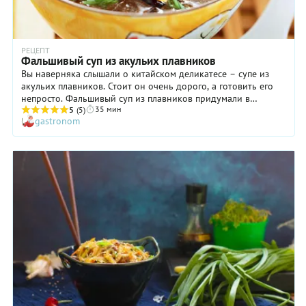
РЕЦЕПТ
Фальшивый суп из акульих плавников
Вы наверняка слышали о китайском деликатесе – супе из
акульих плавников. Стоит он очень дорого, а готовить его
непросто. Фальшивый суп из плавников придумали в
35 мин
Сингапуре в 80-е годы прошлого века. Это был хит продаж
5
(5)
gastronom
уличного фаст-фуда. Нельзя сказать, что на вкус он сильно
похож на деликатес, но вот с виду – просто «одно лицо». Ну
и сам по себе он очень вкусный.