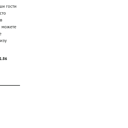
ши гости
сто
 в
ы можете
е
изу
1.86