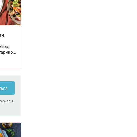
ми
ктор,
гарнира,
о
жина.
азием
елого и
аким-то
или
ться
енок
ерец и
атериалы
женный
авит
ата, и
е только
,