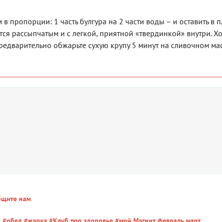
в пропорции: 1 часть булгура на 2 части воды – и оставить в 
тся рассыпчатым и с легкой, приятной «твердинкой» внутри. Хо
редварительно обжарьте сухую крупу 5 минут на сливочном мас
бщите нам
.
н
#обед
#жарка
#Клуб про здоровье
#мой Магнит февраль март