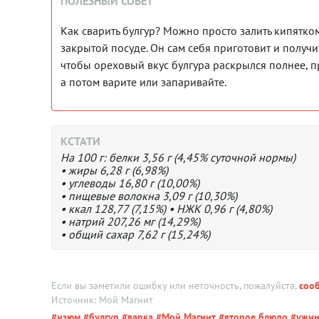
ПОЛЕЗНЫЙ СОВЕТ
Как сварить булгур? Можно просто залить кипятком 
закрытой посуде. Он сам себя приготовит и получи
чтобы ореховый вкус булгура раскрылся полнее, п
а потом варите или запаривайте.
КСТАТИ
На 100 г: белки 3,56 г (4,45% суточной нормы)
• жиры 6,28 г (6,98%)
• углеводы 16,80 г (10,00%)
• пищевые волокна 3,09 г (10,30%)
• ккал 128,77 (7,15%) • НЖК 0,96 г (4,80%)
• натрий 207,26 мг (14,29%)
• общий сахар 7,62 г (15,24%)
Если вы заметили ошибку или неточность, пожалуйста,
соо
Источник: Мой Магнит
#изюм
#булгур
#варка
#Мой Магнит
#второе блюдо
#ужи