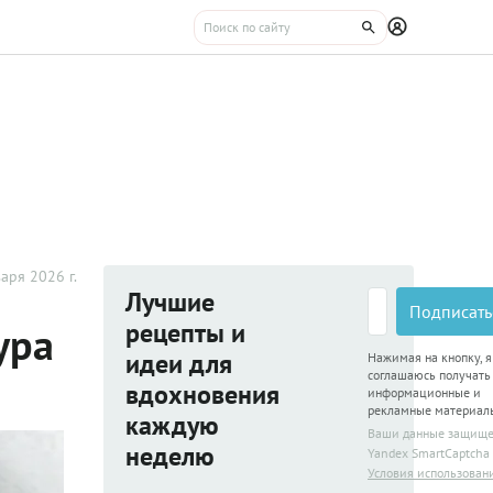
аря 2026 г.
Лучшие
Подписать
рецепты и
ура
идеи для
Нажимая на кнопку, я
соглашаюсь получать
вдохновения
информационные и
рекламные материал
каждую
Ваши данные защищ
неделю
Yandex SmartCaptcha
Условия использован