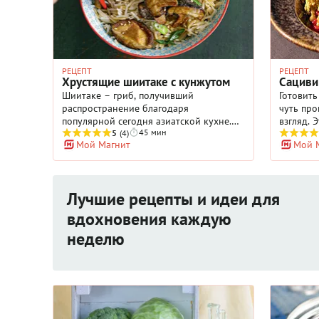
РЕЦЕПТ
РЕЦЕПТ
Хрустящие шиитаке с кунжутом
Сациви
Шиитаке – гриб, получивший
Готовить
распространение благодаря
чуть про
популярной сегодня азиатской кухне.
взгляд. 
45 мин
Другие названия: ши-итаке, сиитакэ,
5
(4)
грузинск
Мой Магнит
Мой 
черный гриб, гриб-женшень. Последнее
относитс
говорит о том, что гриб обладает таким
попробов
обилием полезных свойств, что его
не тольк
сравнивают с женьшенем, а китайские
которым
Лучшие рецепты и идеи для
императоры пили отвар из шиитакЕ,
него, к 
считая, что он продлевает молодость.
гусь, ут
вдохновения каждую
количест
неделю
отличает
могут бы
обязател
совсем д
также по
ореховая
птице.