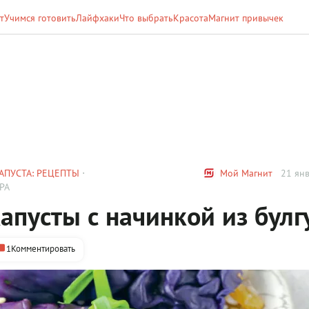
т
Учимся готовить
Лайфхаки
Что выбрать
Красота
Магнит привычек
АПУСТА: РЕЦЕПТЫ
Мой Магнит
21 янв
РА
апусты с начинкой из булг
1
Комментировать