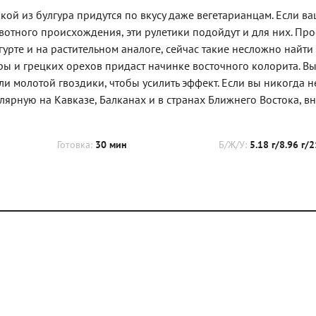
кой из булгура придутся по вкусу даже вегетарианцам. Если ва
ивотного происхождения, эти рулетики подойдут и для них. Про
урте и на растительном аналоге, сейчас такие несложно найти
ры и грецких орехов придаст начинке восточного колорита. В
ли молотой гвоздики, чтобы усилить эффект. Если вы никогда н
лярную на Кавказе, Балканах и в странах Ближнего Востока, вн
Готовка:
30 мин
Б/Ж/У:
5.18 г/8.96 г/2