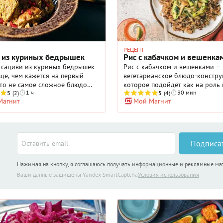
РЕЦЕПТ
 из куриных бедрышек
Рис с кабачком и вешенка
 сациви из куриных бедрышек
Рис с кабачком и вешенками –
ще, чем кажется на первый
вегетарианское блюдо-констру
Это не самое сложное блюдо
которое подойдёт как на роль 
1 ч
30 мин
ой кухни, но определенно
5
(2)
так и на роль самостоятельног
5
(4)
Магнит
Мой Магнит
я к тем, что нужно обязательно
горячего для вашего обеда и у
ать. В Грузии сациви называют
Такие блюда хороши многообр
о само блюдо, но и соус, с
вариантов исполнения: смесь б
 подают куриное мясо. Вместо
дикого риса можно заменить к
слову, допускаются индейка,
одним из них, а ещё булгуром 
Подписа
ка и даже рыба. Большое
гречкой. Вместо кабачка и веш
во грецких орехов — то, что
возьмите, например, сладкий п
Нажимая на кнопку, я соглашаюсь получать информационные и рекламные м
 этот соус от других. Специи
шампиньоны, добавьте заморо
ть разные, но кинза тут
зелёный горошек или кукурузу.
Ваши данные защищены Yandex SmartCaptcha
Условия использования
ьна, без нее блюдо получится
Нерафинированное масло доб
ругим. Кстати, соус можно
смеси необычного вкуса и аром
дать с баклажанами, им пряная
оно тоже может быть любым, н
 смесь идет не меньше, чем
подсолнечным, но и кунжутным
тыквенным и даже кокосовым.