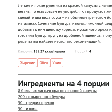
Легкие и яркие рулетики из красной капусты с начин
веганы, то есть совсем не употребляют продуктов ж
сделайте два вида соуса – на обычном греческом йог
магазинах. Сочетание булгура, изюма, лимонной цед
добавить к ним щепотку корицы, мускатного ореха и
готовили булгур, крупу из дробленой пшеницы, попу
рецепта вы найдете несколько рекомендаций.
Калории:
185.27 ккал/порция
Порций:
4
Жарение
Обед
Ужин
Ингредиенты на 4 порции
8 больших листьев краснокочанной капусты
200 г отваренного булгура
50 г грецких орехов
50 г изюма