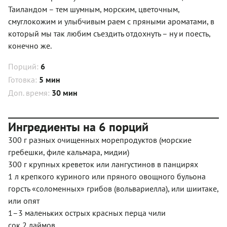
Таиландом – тем шумным, морским, цветочным,
смуглокожим и улыбчивым раем с пряными ароматами, в
который мы так любим съездить отдохнуть – ну и поесть,
конечно же.
Порций:
6
Готовка:
5 мин
Доп. время:
30 мин
Ингредиенты на 6 порций
300 г разных очищенных морепродуктов (морские
гребешки, филе кальмара, мидии)
300 г крупных креветок или лангустинов в панцирях
1 л крепкого куриного или пряного овощного бульона
горсть «соломенных» грибов (вольвариелла), или шиитаке,
или опят
1–3 маленьких острых красных перца чили
сок 2 лаймов