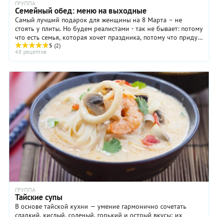
ГРУППА
Семейный обед: меню на выходные
Самый лучший подарок для женщины на 8 Марта – не
стоять у плиты. Но будем реалистами - так не бывает: потому
что есть семья, которая хочет праздника, потому что придут
гости, которых хочется ...
5
(2)
48 рецептов
ГРУППА
Тайские супы
В основе тайской кухни — умение гармонично сочетать
сладкий, кислый, соленый, горький и острый вкусы; их