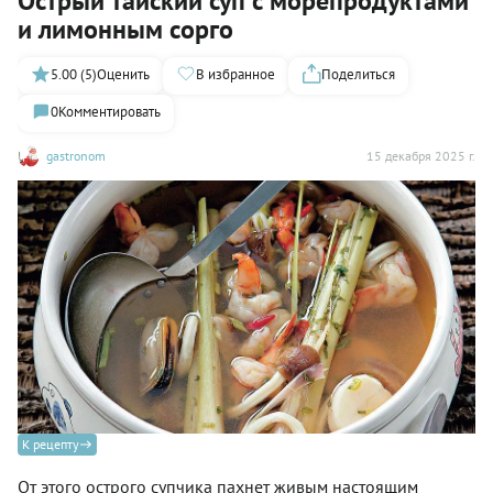
Острый тайский суп с морепродуктами
и лимонным сорго
5.00 (5)
Оценить
В избранное
Поделиться
0
Комментировать
gastronom
15 декабря 2025 г.
К рецепту
От этого острого супчика пахнет живым настоящим