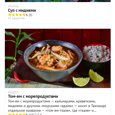
ГРУППА
Суп с мидиями
5
(3)
51 рецептов
РЕЦЕПТ
Том-ям с морепродуктами
Том-ям с морепродуктами — кальмарами, креветками,
мидиями и другими «морскими гадами» — носит в Таиланде
отдельное название — «том-ям-тхале», где «тхале» и
1 ч
5
(15)