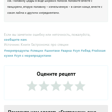
сок. Половину цедры в виде широких полосок положите вместе с
панцирями, вторую половину – измельченную – в самом конце, вместе с
соком лайма и другими ингредиентами.
Если вы заметили ошибку или неточность, пожалуйста,
сообщите нам
.
Источник: Книги Гастронома: про специи
#морепродукты
#специи
#шиитаке
#варка
#суп
#обед
#тайская
кухня
#суп с морепродуктами
Оцените рецепт
Помогите нам сделать «Гастроном» еще