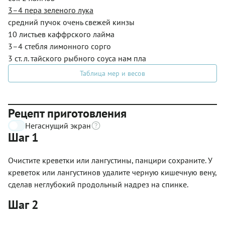
3–4 пера зеленого лука
средний пучок очень свежей кинзы
10 листьев каффрского лайма
3–4 стебля лимонного сорго
3 ст. л. тайского рыбного соуса нам пла
Таблица мер и весов
Рецепт приготовления
Негаснущий экран
Шаг 1
Очистите креветки или лангустины, панцири сохраните. У
креветок или лангустинов удалите черную кишечную вену,
сделав неглубокий продольный надрез на спинке.
Шаг 2