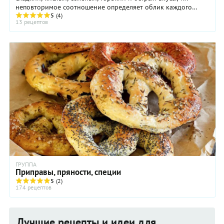
неповторимое соотношение определяет облик каждого
конкретного блюда. Отметим, что блюда тайской ...
5
(4)
13 рецептов
ГРУППА
Приправы, пряности, специи
5
(2)
174 рецептов
Лучшие рецепты и идеи для