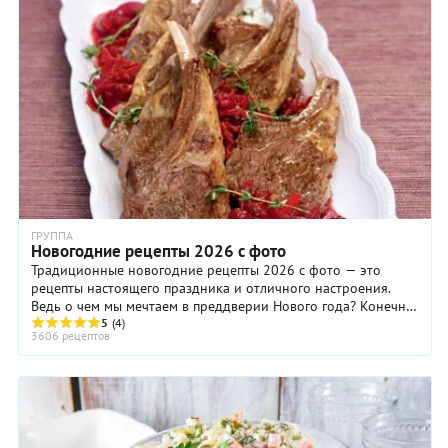
ГРУППА
Новогодние рецепты 2026 с фото
Традиционные новогодние рецепты 2026 с фото — это
рецепты настоящего праздника и отличного настроения.
Ведь о чем мы мечтаем в преддверии Нового года? Конечно,
о чуде и о настоящем праздничном застолье в кругу родных
5
(4)
3606 рецептов
и близких. И вот — наши маленькие мечты сбываются.