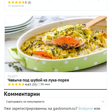
много времени. ...
5
(3)
10 рецептов
РЕЦЕПТ
Чавыча под шубой из лука-порея
30 мин
4.63
(30)
Комментарии
Сортировать по популярности
Уже зарегистрированны на gastronom.ru?
Войдите
или