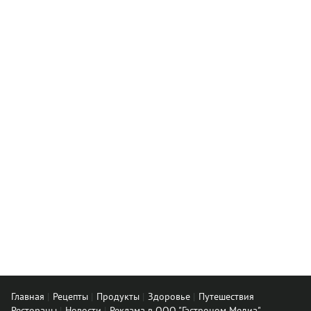
Главная
Рецепты
Продукты
Здоровье
Путешествия
Рестораны
Новости
Реклама в ООО "Гастроном Медиа"