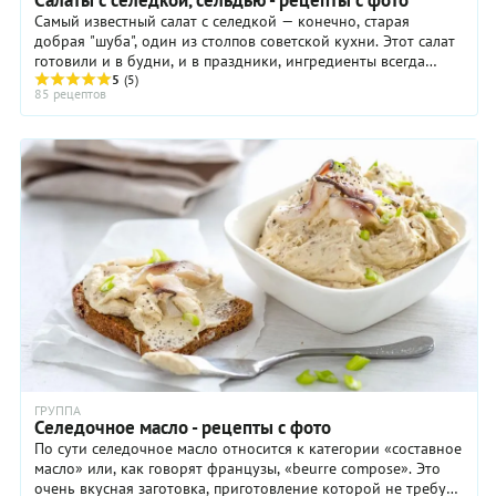
Салаты с селедкой, сельдью - рецепты с фото
Самый известный салат с селедкой — конечно, старая
добрая "шуба", один из столпов советской кухни. Этот салат
готовили и в будни, и в праздники, ингредиенты всегда
были доступны. По классической ...
5
(5)
85 рецептов
ГРУППА
Селедочное масло - рецепты с фото
По сути селедочное масло относится к категории «составное
масло» или, как говорят французы, «beurre compose». Это
очень вкусная заготовка, приготовление которой не требует