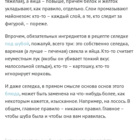
подробный
тяжелая), а яйца – повыше, причем белок и желток
новогоднего
озаботились
майонеза
кто
рецепт с
укладывают, как правило, отдельно. Слои промазывают
стола. А
варкой
в составе
использует
фото
все
или
майонезом: кто-то – каждый слой, а те, кто следит за
блюда
только
каждого
дело — в
запеканием
тогда,
домашний
шага.
фигурой, – пореже.
деталях.
свеклы.
конечно,
соус. Да и
Обязательно
Придумал
Эффектно
не было:
относительно
опробуйте
Впрочем, обязательных ингредиетов в рецепте селедке
этот
и легко!
селедка
порядка
его в
вариант
под шубой
, пожалуй, всего три: это собственно селедка,
просто
слоев
деле!
шеф-
покрывалась
существуют
вареная (а лучше – печеная) свекла и яйца. Кто-то считает
повар
несколькими
разные
неуместным лук (якобы он убивает тонкий вкус
ресторана
слоями
мнения.
«Craft
малосольной сельди), кто-то – картошку, кто-то
тертых
Предлагаем
Kitchen»
отварных
свой
игнорирует морковь.
Александр
корнеплодов.
вариант,
Борзенко.
Позже,
который
И даже селедка, в прямом смысле основа основ этого
Он
уже в
нам
блюда
, может быть заменена на что-нибудь более, как
предлагает
советское
кажется
подавать
время
очень
некоторым кажется, изысканное. Например, на лосось. В
селедку
хозяйки
гармоничным.
общем, главное правило – никаких правил. Главное –
под
усовершенствовали
Попробуйте!
чтобы шуба была и чтобы она вам нравилась.
шубой с
рецепт с
креветками
помощью
порционно.
этого
А сколько
соуса,
креветок
сделав