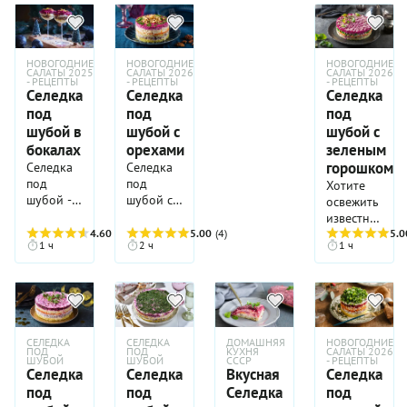
НОВОГОДНИЕ
НОВОГОДНИЕ
НОВОГОДНИЕ
САЛАТЫ 2025
САЛАТЫ 2026
САЛАТЫ 2026
- РЕЦЕПТЫ
- РЕЦЕПТЫ
- РЕЦЕПТЫ
Селедка
Селедка
Селедка
под
под
под
шубой в
шубой с
шубой с
бокалах
орехами
зеленым
горошком
Селедка
Селедка
под
под
Хотите
шубой -
шубой с
освежить
такой же
грецкими
известный
любимый
орехами
4.60
(5)
5.00
(4)
рецепт?
5.0
1 ч
2 ч
1 ч
россиянами
подарит
Приготовьте
салат, как
вам
селедку
и оливье.
новые
под
Попробуйте
ощущения:
шубой с
на этот
как будто
зеленым
раз
вы
горошком.
СЕЛЕДКА
СЕЛЕДКА
ДОМАШНЯЯ
НОВОГОДНИЕ
изменить
встретили
Всего
ПОД
ПОД
КУХНЯ
САЛАТЫ 2026
ШУБОЙ
ШУБОЙ
СССР
- РЕЦЕПТЫ
его
хорошего
один
Селедка
Селедка
Вкусная
Селедка
подачу,
старого
новый
под
под
Селедка
под
разложив
знакомого
ингредиент