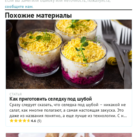
Если вы заметили ошибку или неточность, пожалуйста,
взять для
салат, как
сообщите нам
.
украшения —
тогда им
Похожие материалы
одну
казалось,
крупную
более
или три
праздничным.
небольших —
решайте
сами.
СТАТЬЯ
Как приготовить селедку под шубой
Сразу следует сказать, что селедка под шубой – никакой не
салат, как многие полагают, а самая настоящая закуска. Это
даже из названия понятно, а еще лучше из технологии. С нее
и начнем – ...
4.6
(5)