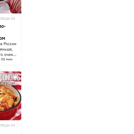
БЛЮДА ИЗ
по-
ом
 в России
меньше,
то очень
30 мин
о же.
ть это
БЛЮДА ИЗ