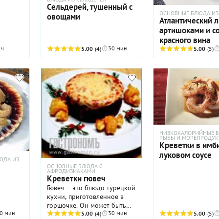
Сельдерей, тушенный с
ОСНОВНЫЕ БЛЮДА ИЗ
овощами
Атлантический л
артишоками и со
красного вина
 ч
30 мин
5.00
(4)
5.00
(5)
НИЗКОКАЛОРИЙНЫЕ Б
РЫБЫ И МОРЕПРОДУК
Креветки в имб
луковом соусе
ЮДА ИЗ
ОСНОВНЫЕ БЛЮДА С
АФРОДИЗИАКАМИ
Креветки гювеч
Гювеч – это блюдо турецкой
кухни, приготовленное в
горшочке. Он может быть
0 мин
30 мин
также из мяса, курицы и
5.00
(4)
5.00
(5)