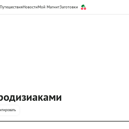
Путешествия
Новости
Мой Магнит
Заготовки
родизиаками
нтировать