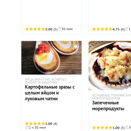
30 мин
1
5.00
(5)
4.75
(4)
ЯЙЦА ВКРУТУЮ, ВСМЯТКУ,
ПАШОТ, "В МЕШОЧЕК"
Картофельные зразы с
целым яйцом и
ОСНОВНЫЕ ГОРЯЧИЕ БЛ
луковым чатни
МОРЕПРОДУКТОВ
Запеченные
морепродукты
5.00
(4)
2 ч 30 мин
3
5.00
(5)