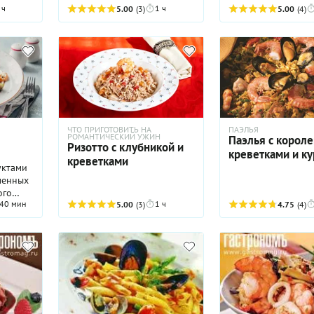
дон, но
 ч
1 ч
5.00
(3)
5.00
(4)
сами.
можно
хую и
асно
вке.
ЧТО ПРИГОТОВИТЬ НА
ПАЭЛЬЯ
РОМАНТИЧЕСКИЙ УЖИН
Паэлья с корол
Ризотто с клубникой и
креветками и к
креветками
уктами
ленных
ого
40 мин
1 ч
Кстати,
5.00
(3)
4.75
(4)
 по
, с
o alla
костным
и с
торый
лбасным
ю.