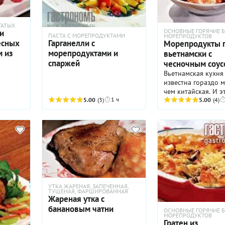
дукты,
ном
ГАТЫХ
 и вкус
ОСНОВНЫЕ ГОРЯЧИЕ 
и
ПАСТА С МОРЕПРОДУКТАМИ
МОРЕПРОДУКТОВ
 Для
Гарганелли с
есных
Морепродукты 
ого
морепродуктами и
м из
вьетнамски с
едуйте
спаржей
чесночным соус
ецепта
Вьетнамская кухня
 случае
известна гораздо 
процесса
чем китайская. И э
ребует
1 ч
5.00
(3)
обидно, ведь вкусн
5.00
(4)
ния и
Попробуем исправи
ения.
упущение.
УТКА ЖАРЕНАЯ, ЗАПЕЧЕННАЯ,
ТУШЕНАЯ, ФАРШИРОВАННАЯ
Жареная утка с
банановым чатни
ОСНОВНЫЕ ГОРЯЧИЕ 
МОРЕПРОДУКТОВ
Гратен из