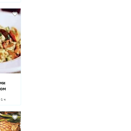
ыми
ном
1 ч