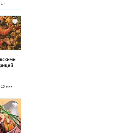
1 ч
евскими
урицей
15 мин