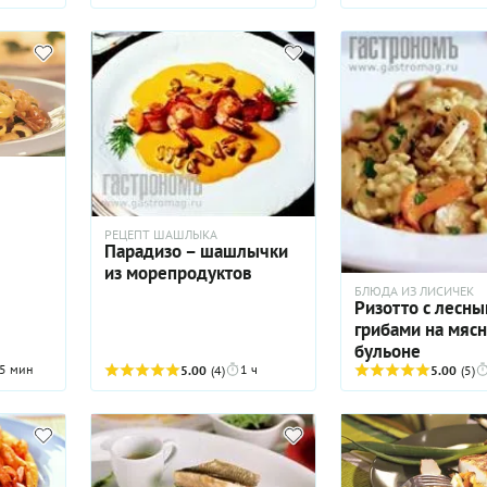
просто овощей.
РЕЦЕПТ ШАШЛЫКА
Парадизо – шашлычки
из морепродуктов
БЛЮДА ИЗ ЛИСИЧЕК
Ризотто с лесн
грибами на мяс
бульоне
5 мин
1 ч
5.00
(4)
5.00
(5)