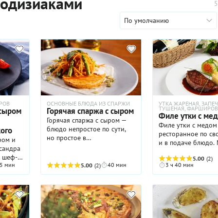
родизиаками
5
По умолчанию
РОВ
ОСНОВНЫЕ БЛЮДА ИЗ СПАРЖИ
УТКА ЖАРЕНАЯ, ЗАПЕЧ
ТУШЕНАЯ, ФАРШИРО
 сыром
Горячая спаржа с сыром
Филе утки с ме
Горячая спаржа с сыром —
Филе утки с медом
блюдо непростое по сути,
ого
ресторанное по св
но простое в
ром и
и в подаче блюдо.
приготовлении. Сейчас
сандра
здесь как двойной 
поясним. Здесь два вида
о шеф-
5.00
(2)
сначала участвует 
спаржи: зеленая и белая
5 мин
40 мин
3 ч 40 мин
5.00
(2)
мариновании филе,
запекаются под пармезаном
ожно
при жарке, образуе
до аппетитной корочки. С
ер,
блестящую тягучую
картофелем — «все сложно»:
нь,
глазурь — так мясо
часть превращается в
аппетитнейшую кор
хрустящую соломку для
Насыщенный соус 
украшения, а часть