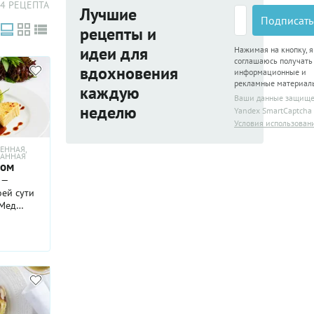
4 РЕЦЕПТА
Лучшие
Подписать
рецепты и
идеи для
Нажимая на кнопку, я
соглашаюсь получать
вдохновения
информационные и
рекламные материал
каждую
Ваши данные защищ
неделю
Yandex SmartCaptcha
Условия использован
ЕННАЯ,
ВАННАЯ
дом
 —
оей сути
 Мед
агент:
в
 а затем,
т на нем
 обретает
очку.
на утиных