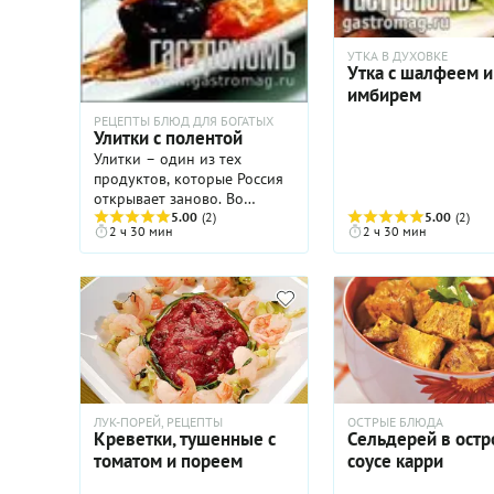
УТКА В ДУХОВКЕ
Утка с шалфеем и
имбирем
РЕЦЕПТЫ БЛЮД ДЛЯ БОГАТЫХ
Улитки с полентой
Улитки – один из тех
продуктов, которые Россия
открывает заново. Во
всяком случае, блюда из
5.00
(2)
5.00
(2)
2 ч 30 мин
2 ч 30 мин
улиток утвердились в меню
московских ресторанов.
ЛУК-ПОРЕЙ, РЕЦЕПТЫ
ОСТРЫЕ БЛЮДА
Креветки, тушенные с
Сельдерей в остр
томатом и пореем
соусе карри