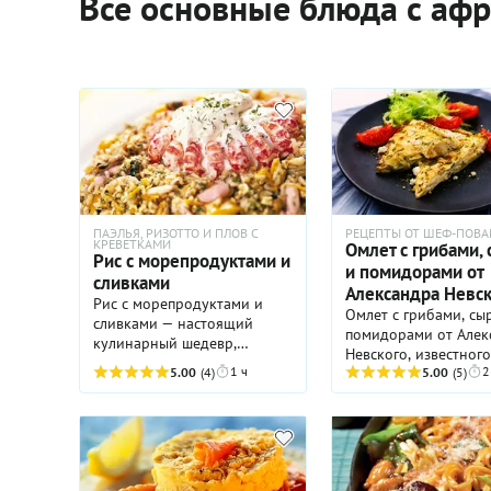
Все основные блюда с аф
ПАЭЛЬЯ, РИЗОТТО И ПЛОВ С
РЕЦЕПТЫ ОТ ШЕФ-ПОВА
КРЕВЕТКАМИ
Омлет с грибами,
Рис с морепродуктами и
и помидорами от
сливками
Александра Невск
Рис с морепродуктами и
Омлет с грибами, сы
сливками — настоящий
помидорами от Алек
кулинарный шедевр,
Невского, известног
достойный меню хорошего
1 ч
2
5.00
(4)
повара, — блюдо с
5.00
(5)
ресторана. Так что, если вы
претензией. Такое м
хотите удивить гостей чем-
приготовить, наприм
то оригинальным,
утром в выходной де
непременно возьмите на
чтобы выделить этот
заметку этот рецепт. В нем
завтрак из череды
прекрасно все: и