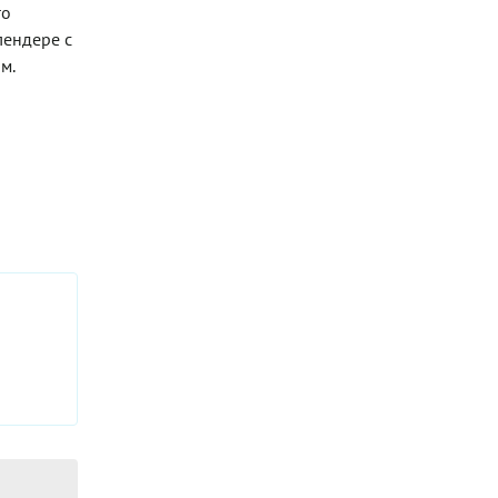
го
лендере с
м.