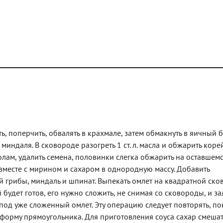
ть, поперчить, обвалять в крахмале, затем обмакнуть в яичный 
индаля. В сковороде разогреть 1 ст. л. масла и обжарить коре
лам, удалить семена, половинки слегка обжарить на оставшемс
 вместе с мирином и сахаром в однородную массу. Добавить
грибы, миндаль и шпинат. Выпекать омлет на квадратной ско
 будет готов, его нужно сложить, не снимая со сковороды, и за
 под уже сложенный омлет. Эту операцию следует повторять, по
 форму прямоугольника. Для приготовления соуса сахар смешат