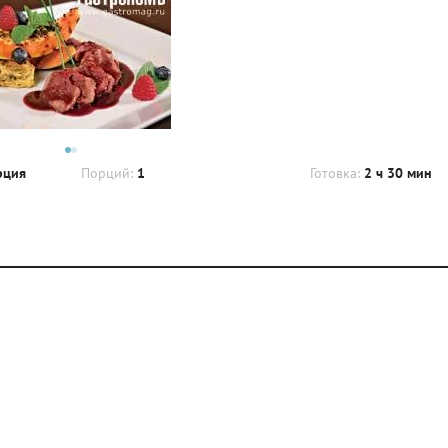
рция
Порций:
1
Готовка:
2 ч 30 мин