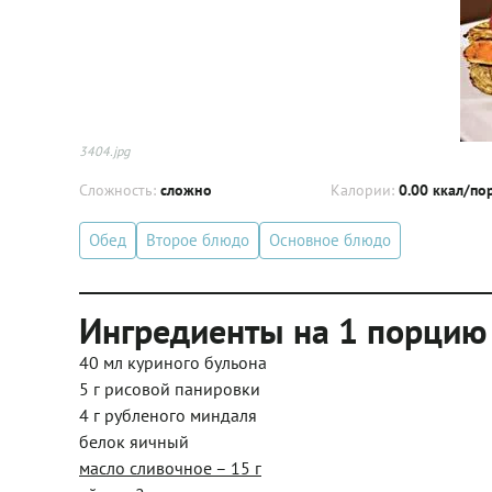
3404.jpg
Сложность:
сложно
Калории:
0.00 ккал/по
Обед
Второе блюдо
Основное блюдо
Ингредиенты на 1 порцию
40 мл куриного бульона
5 г рисовой панировки
4 г рубленого миндаля
белок яичный
масло сливочное – 15 г