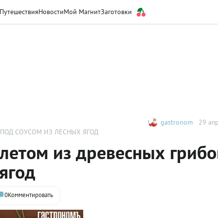
Путешествия
Новости
Мой Магнит
Заготовки
gastronom
29 апр
 ПОД СОУСОМ ИЗ ЛЕСНЫХ ЯГОД
млетом из древесных грибо
 ягод
0
Комментировать