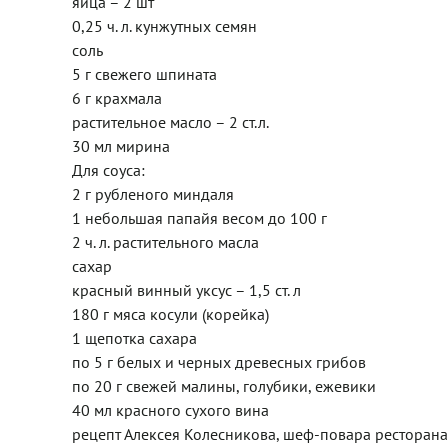
яйца – 2 шт
0,25 ч. л. кунжутных семян
соль
5 г свежего шпината
6 г крахмала
растительное масло – 2 ст.л.
30 мл мирина
Для соуса:
2 г рубленого миндаля
1 небольшая папайя весом до 100 г
2 ч. л. растительного масла
сахар
красный винный уксус – 1,5 ст. л
180 г мяса косули (корейка)
1 щепотка сахара
по 5 г белых и черных древесных грибов
по 20 г свежей малины, голубики, ежевики
40 мл красного сухого вина
рецепт Алексея Колесникова, шеф-повара ресторана