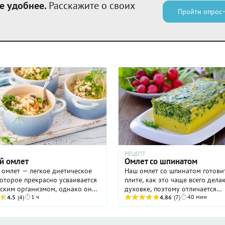
е удобнее.
Расскажите о своих
Пройти опрос
РЕЦЕПТ
й омлет
Омлет со шпинатом
омлет — легкое диетическое
Наш омлет со шпинатом готови
оторое прекрасно усваивается
плите, как это чаще всего делаю
тским организмом, однако оно
духовке, поэтому отличается
1 ч
40 мин
ся не только тем, кто старается
4.5
(4)
необыкновенно воздушной, не
4.86
(7)
 правильно или сидит на диете.
упругой текстурой. Блюдо иде
те ...
подходит для завтрака: оно ...