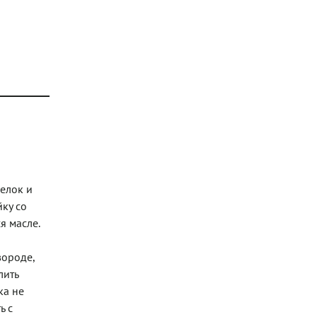
белок и
йку со
я масле.
вороде,
лить
ка не
ь с