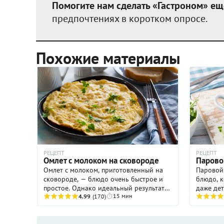
Помогите нам сделать «Гастроном» ещ
предпочтениях в коротком опросе.
Похожие материалы
РЕЦЕПТ
РЕЦЕПТ
Омлет с молоком на сковороде
Парово
Омлет с молоком, приготовленный на
Паровой 
сковороде, — блюдо очень быстрое и
блюдо, к
простое. Однако идеальный результат
даже де
15 мин
потребует от вас определенной
4.99
(170)
понравит
сноровки: омлет должен получиться
питаться
очень нежным, безо всякой ...
Попробуй