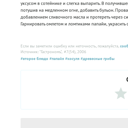
уксусом в сотейнике и слегка выпарить. В получивше
потушив на медленном огне, добавить бульон. Прова
добавлением сливочного масла и протереть через сит
Гарнировать омлетом и ломтиками папайи, украсить 
Если вы заметили ошибку или неточность, пожалуйста,
соо
Источник: "Гастрономъ"
, #7(54), 2006
#второе блюдо
#папайя
#косуля
#древесные грибы