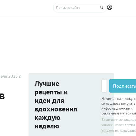
еля 2025 г.
Лучшие
Подписать
рецепты и
в
идеи для
Нажимая на кнопку, я
соглашаюсь получать
вдохновения
информационные и
рекламные материал
каждую
Ваши данные защищ
неделю
Yandex SmartCaptcha
Условия использован