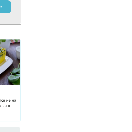
тся не на
т, а в
жной, но
ально