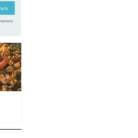
ться
атериалы