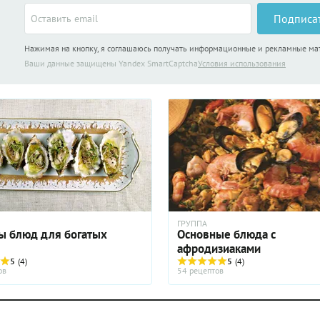
Подписа
Нажимая на кнопку, я соглашаюсь получать информационные и рекламные м
Ваши данные защищены Yandex SmartCaptcha
Условия использования
ГРУППА
ы блюд для богатых
Основные блюда с
афродизиаками
5
(4)
5
(4)
ов
54 рецептов