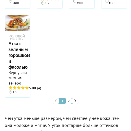
мин
1 ч
мин
мин
по-
французски,
а с
кислой
капусткой,
по-
МОЛОДОЙ
литовски,
ГОРОШЕК
а с
Утка с
черносливом?
зеленым
горошком
и
фасолью
Вернувшись
зимним
вечером
с работы,
5.00
(4)
1 ч
вряд ли
кто
1
2
возьмется
готовить
утку по-
Чем утка меньше размером, чем светлее у нее кожа, тем
пекински.
она моложе и мягче. У уток постарше больше оттенков
Ведь
близкого