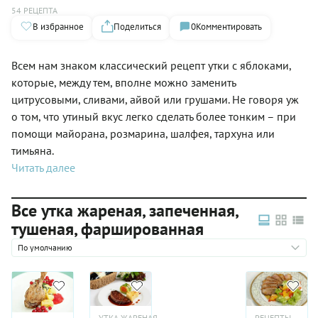
54 РЕЦЕПТА
В избранное
Поделиться
0
Комментировать
Всем нам знаком классический рецепт утки с яблоками,
которые, между тем, вполне можно заменить
цитрусовыми, сливами, айвой или грушами. Не говоря уж
о том, что утиный вкус легко сделать более тонким – при
помощи майорана, розмарина, шалфея, тархуна или
тимьяна.
Читать далее
Все утка жареная, запеченная,
тушеная, фаршированная
По умолчанию
УТКА ЖАРЕНАЯ,
РЕЦЕПТЫ