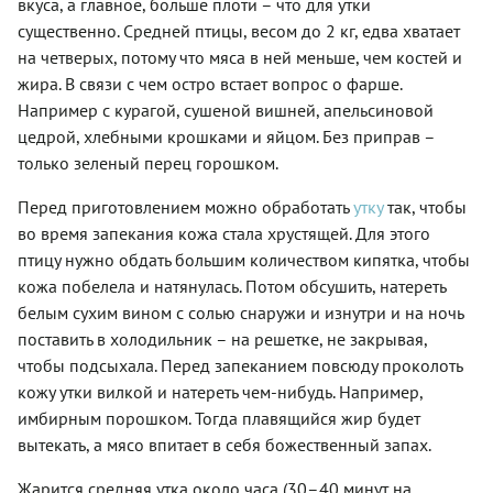
вкуса, а главное, больше плоти – что для утки
человека
существенно. Средней птицы, весом до 2 кг, едва хватает
можно
на четверых, потому что мяса в ней меньше, чем костей и
порадовать
и менее
жира. В связи с чем остро встает вопрос о фарше.
замысловатым
Например с курагой, сушеной вишней, апельсиновой
блюдом
цедрой, хлебными крошками и яйцом. Без приправ –
– если
внести в
только зеленый перец горошком.
него пару
оригинальных
Перед приготовлением можно обработать
утку
так, чтобы
штрихов
во время запекания кожа стала хрустящей. Для этого
и
приготовить
птицу нужно обдать большим количеством кипятка, чтобы
с
кожа побелела и натянулась. Потом обсушить, натереть
любовью.
белым сухим вином с солью снаружи и изнутри и на ночь
поставить в холодильник – на решетке, не закрывая,
чтобы подсыхала. Перед запеканием повсюду проколоть
кожу утки вилкой и натереть чем-нибудь. Например,
имбирным порошком. Тогда плавящийся жир будет
вытекать, а мясо впитает в себя божественный запах.
Жарится средняя утка около часа (30–40 минут на