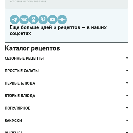
Условия использования
Еще больше идей и рецептов — в наших
соцсетях
Каталог рецептов
СЕЗОННЫЕ РЕЦЕПТЫ
Рецепты из капусты
ПРОСТЫЕ САЛАТЫ
Блюда с картошкой
Простые салаты
ПЕРВЫЕ БЛЮДА
Рецепты с грибами
Салат Оливье
Яблочные пироги
Щи
ВТОРЫЕ БЛЮДА
Салат Цезарь
Рецепты с клюквой
Борщ
Салат Нисуаз
Котлеты
ПОПУЛЯРНОЕ
Блюда из тыквы
Рассольник
Салат Мимоза
Плов
Гороховый суп
Пицца
ЗАКУСКИ
Крабовый салат
Пельмени
Суп солянка
Сырники
Вареники
Жюльен
ВЫПЕЧКА