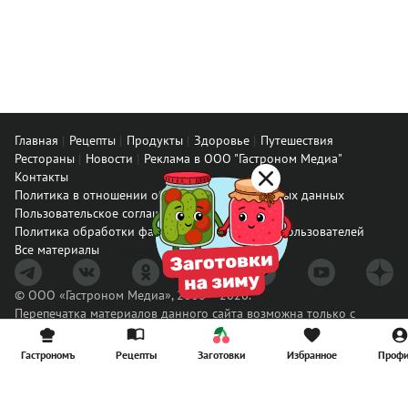
Главная
Рецепты
Продукты
Здоровье
Путешествия
Рестораны
Новости
Реклама в ООО "Гастроном Медиа"
Контакты
Политика в отношении обработки персональных данных
Пользовательское соглашение
Политика обработки файлов cookie
Рейтинг пользователей
Архив спец. проектов
Все материалы
© ООО «Гастроном Медиа», 2008 – 2026.
Перепечатка материалов данного сайта возможна только с
письменного разрешения редакции. При цитировании ссылка на
www.gastronom.ru
обязательна.
Гастрономъ
Рецепты
Заготовки
Избранное
Проф
E-mail:
info@gastronom.ru