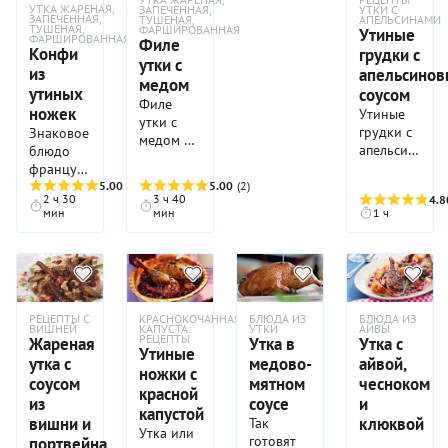
УТКА ЖАРЕНАЯ,
ЗАПЕЧЕННАЯ,
УТКИ С
ЗАПЕЧЕННАЯ,
ТУШЕНАЯ,
АПЕЛЬСИНАМИ
ТУШЕНАЯ,
ФАРШИРОВАННАЯ
Утиные
ФАРШИРОВАННАЯ
Филе
Конфи
грудки с
утки с
из
апельсино
медом
утиных
соусом
Филе
ножек
Утиные
утки с
грудки с
Знаковое
медом —
апельсиновы
блюдо
ресторанное
соусом —
французской
по своей
блюдо,
кухни —
5.00
(4)
5.00
(2)
сути и в
2 ч 30
3 ч 40
4.8
которое
конфи из
подаче
мин
мин
1 ч
сделает
утиных
блюдо.
уютным
ножек —
Мед
любой
сегодня
здесь как
зимний
подают и
двойной
день. От
в простых
агент:
одних
семейных
РЕЦЕПТЫ С
КРАСНОКОЧАННАЯ
БЛЮДА ИЗ
БЛЮДА ИЗ
сначала
ВИШНЕЙ
КАПУСТА:
УТКИ
АЙВЫ
только
кафе, и в
участвует
РЕЦЕПТЫ
Жареная
Утка в
Утка с
ароматов
ресторанах
Утиные
в
утка с
медово-
айвой,
становится
высокой
ножки с
мариновании
соусом
мятном
чесноком
тепло и
кухни —
красной
филе, а
из
соусе
и
радостно.
в том
затем,
капустой
Мед,
числе
вишни и
клюквой
Так
при
Утка или
цитрусовые,
мишленовских.
готовят
портвейна
жарке,