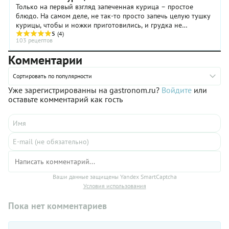
Только на первый взгляд запеченная курица – простое
блюдо. На самом деле, не так-то просто запечь целую тушку
курицы, чтобы и ножки приготовились, и грудка не
пересохла, и кожа была румяной и ...
5
(4)
103 рецептов
Комментарии
Сортировать по популярности
Уже зарегистрированны на gastronom.ru?
Войдите
или
оставьте комментарий как гость
Ваши данные защищены Yandex SmartCaptcha
Условия использования
Пока нет комментариев