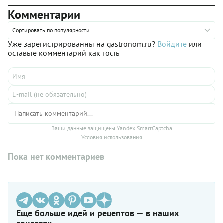
морепродукты, ведь от них в конечном счете будут зависеть
Комментарии
и вкус блюда, и его аромат. Для достижения идеального
результата точно следуйте указаниям нашего рецепта
ризотто и ни в коем случае не отвлекайтесь от процесса
Сортировать по популярности
приготовления: он требует пристального внимания и
Уже зарегистрированны на gastronom.ru?
Войдите
или
постоянного наблюдения.
оставьте комментарий как гость
Ваши данные защищены Yandex SmartCaptcha
Условия использования
Пока нет комментариев
Еще больше идей и рецептов — в наших
соцсетях