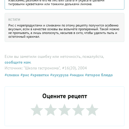
изысканно, разложите его на листьях салата и украсьте целыми
тигровыми креветками или тонкими дольками лимона.
КСТАТИ
Рис с морепродуктами и сливками по этому рецепту получится особенно
вкусным, если в качестве основы вы возьмете пропаренный. Такой можно
не промывать, а лишь ополоснуть, насыпав в сито, чтобы удалить пыль и
остаточный крахмал.
Если вы заметили ошибку или неточность, пожалуйста,
сообщите нам
.
Источник: "Школа гастронома"
, #16(20), 2004
#сливки
#рис
#креветки
#кукуруза
#мидии
#второе блюдо
Оцените рецепт