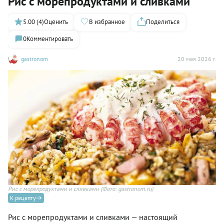
Рис с морепродуктами и сливками
5.00 (4)
Оценить
В избранное
Поделиться
0
Комментировать
gastronom
20 мая 2026 г.
Рис с морепродуктами и сливками
(Фото: gastronom.ru)
К рецепту
Рис с морепродуктами и сливками — настоящий