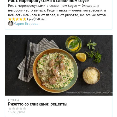
Рис с морепродуктами в сливочном соусе
Рис с морепродуктами в сливочном соусе — блюдо для
неторопливого вечера. Рецепт ниже — очень интересный, в
нем есть немного и от плова, и от ризотто, но все же готовка
50 мин
идет по своим правилам. Фишка — в двух параллельных
5
(4)
Мария Егорова
процессах: вы варите рис почти до состояния al dente, то
есть «на зубок», и готовите роскошный сливочный соус на
масле от морепродуктов с добавлением чеснока, базилика и
куркумы. Когда вы соединяете рис с соусом, крупа не
разваривается, а доходит до кондиции, вбирая в себя все
ароматы. Ну а вмешивание тертого сыра в конце
приготовления дает рису с морепродуктами особенно
приятную шелковистую текстуру. В общем, с таким блюдом
не ужин у вас получится, а небольшой праздник.
ГРУППА
Ризотто со сливками: рецепты
13 рецептов