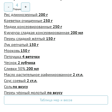
4
-
+
Порции
Рис длиннозерный
200 г
Креветки очищенные
250 г
Мидии консервированные
250 г
Кукуруза сладкая консервированная
200 мл
Перец сладкий жёлтый
150 г
Лук репчатый
150 г
Морковь
150 г
Петрушка
4 веточки
Чеснок
2 зубчика
Сливки 30%
200 мл
Масло растительное рафинированное
2 ст.л.
Соус соевый
2 ст.л.
Соль
по вкусу
Перец чёрный молотый
по вкусу
Таблица мер и весов