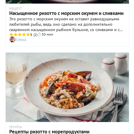
РЕЦЕПТ
Насыщенное ризотто с морским окунем и сливками
Это ризотто с морским окунем не оставит равнодушными
любителей рыбы, ведь оно сделано на дополнительно
сваренном насыщенном рыбном бульоне, со сливками и с
30 мин
нужными специями: чеснок, имбирь, семена фенхеля,
5
(2)
Елена
тимьян, мускатный орех, черный перец, зелень, белый
винный уксус - все это вкупе дает потрясающий вкус и
аромат.
ГРУППА
Рецепты ризотто с морепродуктами