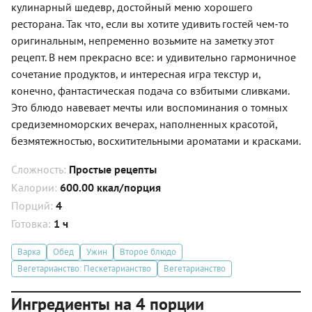
кулинарный шедевр, достойный меню хорошего
ресторана. Так что, если вы хотите удивить гостей чем-то
оригинальным, непременно возьмите на заметку этот
рецепт. В нем прекрасно все: и удивительно гармоничное
сочетание продуктов, и интересная игра текстур и,
конечно, фантастическая подача со взбитыми сливками.
Это блюдо навевает мечты или воспоминания о томных
средиземноморских вечерах, наполненных красотой,
безмятежностью, восхитительными ароматами и красками.
Сложность:
Простые рецепты
Калории:
600.00 ккал/порция
Порций:
4
Готовка:
1 ч
Варка
Обед
Ужин
Второе блюдо
Вегетарианство: Пескетарианство
Вегетарианство
Ингредиенты на 4 порции