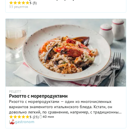
5
(3)
33 рецептов
РЕЦЕПТ
Ризотто с морепродуктами
Ризотто с морепродуктами — один из многочисленных
вариантов знаменитого итальянского блюда. Кстати, он
довольно легкий, по сравнению, например, с традиционным
40 мин
Risotto alla Milanese — с салом, костным мозгом и сыром —
5
(25)
gastronom
или с Risotto al Barolo, который готовят с мясом, колбасным
изделиями и фасолью. Главное — найти правильные