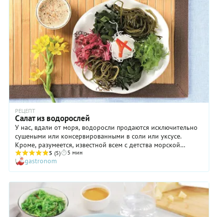
РЕЦЕПТ
Салат из водорослей
У нас, вдали от моря, водоросли продаются исключительно
сушеными или консервированными в соли или уксусе.
Кроме, разумеется, известной всем с детства морской
5 мин
капусты, она же ламинария, – из нее в кулинарии чего
5
(5)
gastronom
только не делают! Но все какое-то ужасно невкусное...
Поэтому ламинарию тоже лучше покупать сушеной. В
результате можно приготовить салат, который будет
одновременно радовать глаз и прочие части организма.