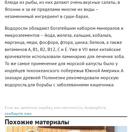
блюда из рыбы, из них делают очень вкусные салаты, в
традиционно.
несколько
Японии и за ее пределами многие их виды –
минут,
после
незаменимый ингредиент в суши-барах.
чего он
станет
Водоросли обладают богатейшим набором минералов и
значительно
микроэлементов – йода, железа, кальция, кобальта,
мягче.
марганца, меди, фосфора, фтора, цинка, белков, а также
витаминов А, В1, В2, В12, С и Е. Уже в VII веке китайские
врачеватели использовали ламинарию для лечения зоба.
То же самое применение для морской капусты было у
индейцев тихоокеанского побережья Южной Америки. А
знахари древней Полинезии рекомендовали морскую
водоросль для борьбы с заболеваниями кишечника.
Если вы заметили ошибку или неточность, пожалуйста,
сообщите нам
.
Похожие материалы