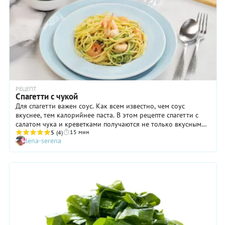
РЕЦЕПТ
Спагетти с чукой
Для спагетти важен соус. Как всем известно, чем соус
вкуснее, тем калорийнее паста. В этом рецепте спагетти с
салатом чука и креветками получаются не только вкусными,
15 мин
но и не представляют ни малейших опасений для тех, кто
5
(4)
lena-serena
следит за своим весом. Плюс к этому водоросли содержат
массу веществ, необходимых для нормальной
жизнедеятельности организма и обладают абсорбирующим
эффектом, впитывая в себя вредные вещества и удаляя их из
организма. Едим пасту, наслаждаемся вкусом и получаем
пользу!