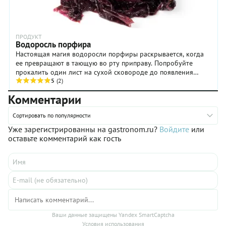
ПРОДУКТ
Водоросль порфира
Настоящая магия водоросли порфиры раскрывается, когда
ее превращают в тающую во рту приправу. Попробуйте
прокалить один лист на сухой сковороде до появления
дымного аромата, а затем растереть его в ладонях над
5
(2)
тарелкой с горячим рисом или пастой. Вы получите мощный
Комментарии
вкус умами, который преобразит даже самое простое блюдо.
Эта водоросль — не просто обертка для роллов, особенно в
Сортировать по популярности
руках современных шеф-поваров!
Уже зарегистрированны на gastronom.ru?
Войдите
или
оставьте комментарий как гость
Ваши данные защищены Yandex SmartCaptcha
Условия использования