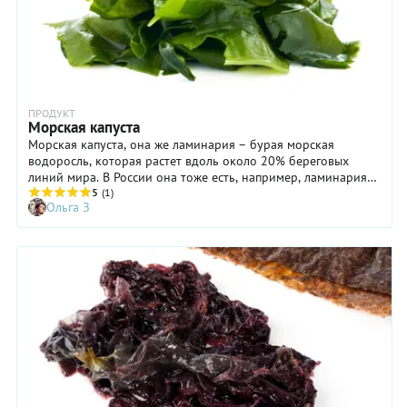
ПРОДУКТ
Морская капуста
Морская капуста, она же ламинария – бурая морская
водоросль, которая растет вдоль около 20% береговых
линий мира. В России она тоже есть, например, ламинария
сахаристая в Белом и Карском море. Эта бурая водоросль –
5
(1)
Ольга З
ценный пищевой продукт. Крупные листья (слоевища)
морской капусты содержат множество полезных для
человеческого организма элементов и минеральных
веществ; а по содержанию йода ламинарии вообще нет
равных!