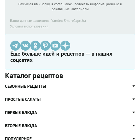
Нажимая на кнопку, я соглашаюсь получать информационные и
рекламные материалы
Ваши данные защищены Yandex SmartCaptcha
Условия использования
Еще больше идей и рецептов — в наших
соцсетях
Каталог рецептов
СЕЗОННЫЕ РЕЦЕПТЫ
Рецепты из капусты
ПРОСТЫЕ САЛАТЫ
Блюда с картошкой
Простые салаты
ПЕРВЫЕ БЛЮДА
Рецепты с грибами
Салат Оливье
Яблочные пироги
Щи
ВТОРЫЕ БЛЮДА
Салат Цезарь
Рецепты с клюквой
Борщ
Салат Нисуаз
Котлеты
ПОПУЛЯРНОЕ