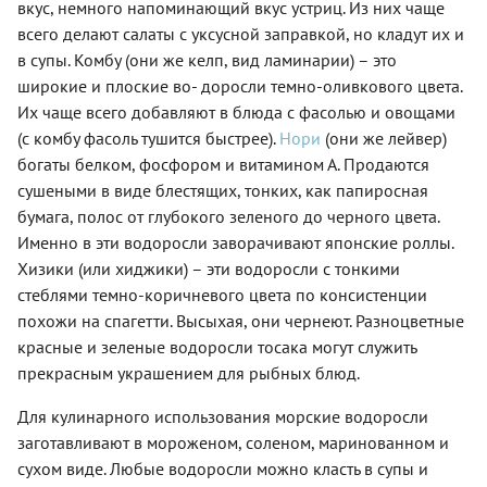
вкус, немного напоминающий вкус устриц. Из них чаще
к разным
сложностей
семействам.
всего делают салаты с уксусной заправкой, но кладут их и
даже у
Так вот:
начинающего
в супы. Комбу (они же келп, вид ламинарии) – это
традиционный
кулинара.
широкие и плоские во- доросли темно-оливкового цвета.
суп
А если
миёккук
Их чаще всего добавляют в блюда с фасолью и овощами
вдруг у
варится
вас дома
(с комбу фасоль тушится быстрее).
Нори
(они же лейвер)
из
есть
богаты белком, фосфором и витамином А. Продаются
вакаме,
только
или миёк,
сушеными в виде блестящих, тонких, как папиросная
твердое,
а не из
неспелое
бумага, полос от глубокого зеленого до черного цвета.
морской
авокадо,
Именно в эти водоросли заворачивают японские роллы.
капусты.
не
Вы,
Хизики (или хиджики) – эти водоросли с тонкими
спешите
конечно,
отказываться
стеблями темно-коричневого цвета по консистенции
можете
от
похожи на спагетти. Высыхая, они чернеют. Разноцветные
попробовать
приготовлени
заменить
красные и зеленые водоросли тосака могут служить
салата с
вакаме
морской
прекрасным украшением для рыбных блюд.
на
капустой.
сушеную
Плод
Для кулинарного использования морские водоросли
ламинарию,
можно
заготавливают в мороженом, соленом, маринованном и
но это
подержать
будет не
в горячей
сухом виде. Любые водоросли можно класть в супы и
вполне
воде