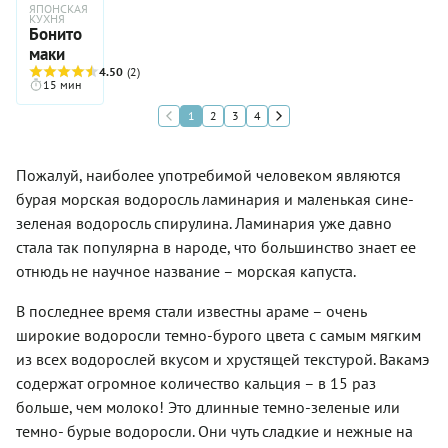
но можно
pinnatifida).
ЯПОНСКАЯ
любой
английская
КУХНЯ
обойтись
Это те же
праздничный
Бонито
поговорка
и
водоросли,
стол,
маки
гласит:
обычной.
из
весенний
«Лучшие
4.50
(2)
которых
фуршетный
15 мин
из цветов
делают
праздник,
— цветы
1
2
3
4
салат
закатный
капусты».
чука. А
ужин за
теперь
городом
внимание:
и точно
Пожалуй, наиболее употребимой человеком являются
это вовсе
так же
бурая морская водоросль ламинария и маленькая сине-
не
отлично
зеленая водоросль спирулина. Ламинария уже давно
ламинария,
подойдет
то есть
для
стала так популярна в народе, что большинство знает ее
не
быстрого
отнюдь не научное название – морская капуста.
морская
перекуса
капуста.
в разгар
В последнее время стали известны араме – очень
Оба вида
рабочего
хоть и
широкие водоросли темно-бурого цвета с самым мягким
дня. Ни
принадлежат
один из
из всех водорослей вкусом и хрустящей текстурой. Вакамэ
к отряду
этапов
содержат огромное количество кальция – в 15 раз
бурых
приготовлени
водорослей,
больше, чем молоко! Это длинные темно-зеленые или
закуски
но
не
темно- бурые водоросли. Они чуть сладкие и нежные на
относятся
вызовет