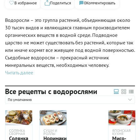
В избранное
Поделиться
0
Комментировать
Водоросли – это группа растений, объединяющая около
30 тысяч видов и являющаяся главным производителем
органических веществ в водной среде. Подводное
царство не может существовать без растений, которые так
или иначе кормят все живущее под водной поверхностью.
Съедобные водоросли – прекрасный источник
минеральных веществ, необходимых человеку.
Читать далее
Все рецепты с водорослями
По умолчанию
СОЛЯНКА
СУШИ И
ЯПОНСКАЯ
СБОРНАЯ
РОЛЛЫ
КУХНЯ
Солянка
Норимаки
Мисо-