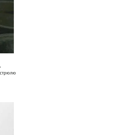
,
астрюлю