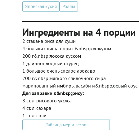
Японская кухня
Роллы
Ингредиенты на 4 порции
2 стакана риса для суши
4 больших листа нори с&nbsp;кунжутом
200 г&nbsp;лосося куском
1 длинноплодный огурец
1 большое очень спелое авокадо
200 г&nbsp;мягкого сливочного сыра
маринованный имбирь, васаби и&nbsp;соевый соус
Для заправки к&nbsp;рису:
8 ст. л. рисового уксуса
4 ст. л. сахара
1 ст. л. соли
Таблица мер и весов