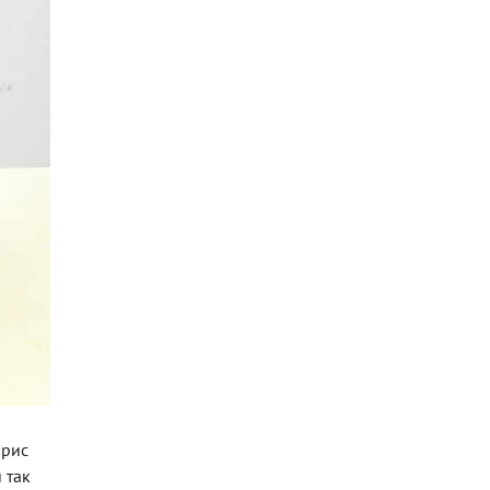
 рис
 так