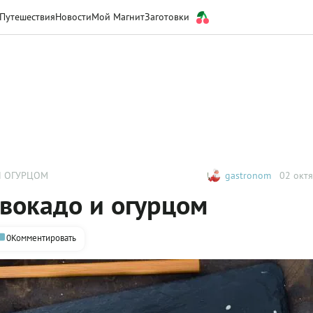
Путешествия
Новости
Мой Магнит
Заготовки
И ОГУРЦОМ
gastronom
02 октя
авокадо и огурцом
0
Комментировать