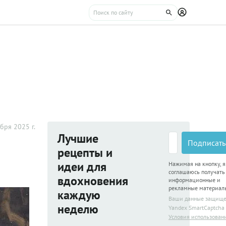
бря 2025 г.
Лучшие
Подписать
рецепты и
идеи для
Нажимая на кнопку, я
соглашаюсь получать
вдохновения
информационные и
рекламные материал
каждую
Ваши данные защищ
неделю
Yandex SmartCaptcha
Условия использован