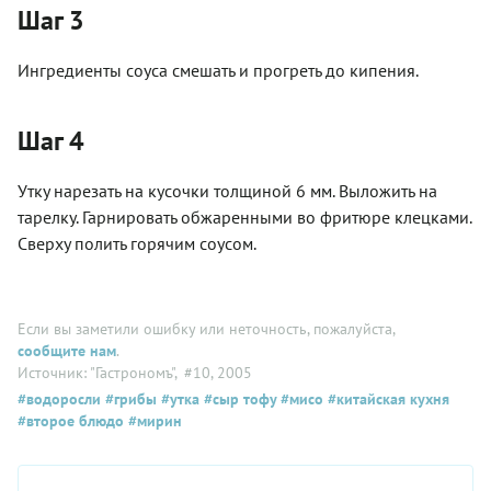
Шаг 3
Ингредиенты соуса смешать и прогреть до кипения.
Шаг 4
Утку нарезать на кусочки толщиной 6 мм. Выложить на
тарелку. Гарнировать обжаренными во фритюре клецками.
Сверху полить горячим соусом.
Если вы заметили ошибку или неточность, пожалуйста,
сообщите нам
.
Источник: "Гастрономъ"
, #10, 2005
#водоросли
#грибы
#утка
#сыр тофу
#мисо
#китайская кухня
#второе блюдо
#мирин