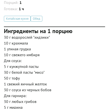
Порций:
1
Готовка:
1 ч
Китайская кухня
Обед
Ингредиенты на 1 порцию
30 г водорослей "хидзики"
10 г крахмала
1 утиная грудка
10 г свежего имбиря
Для соуса:
5 г кунжутной пасты
30 г белой пасты "мисо"
50 г тофу
1 свежий яичный желток
30 г соуса из черных бобов
Для гарнира:
30 г любых грибов
5 г мирина