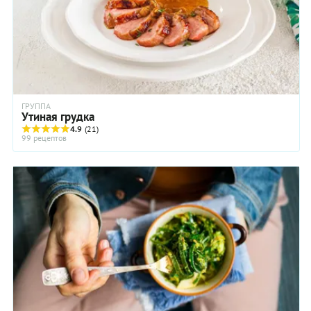
ГРУППА
Утиная грудка
4.9
(21)
99 рецептов