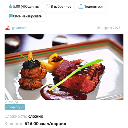
5.00 (4)
Оценить
В избранное
Поделиться
0
Комментировать
gastronom
03 апреля 2025 г.
2382.jpg
К рецепту
Сложность:
сложно
Калории:
626.00 ккал/порция