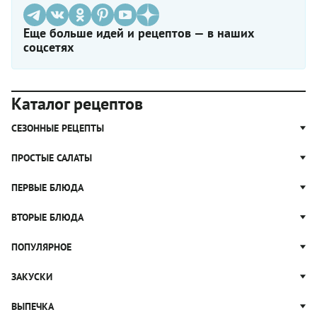
Еще больше идей и рецептов — в наших
соцсетях
Каталог рецептов
СЕЗОННЫЕ РЕЦЕПТЫ
Рецепты из капусты
ПРОСТЫЕ САЛАТЫ
Блюда с картошкой
Простые салаты
ПЕРВЫЕ БЛЮДА
Рецепты с грибами
Салат Оливье
Яблочные пироги
Щи
ВТОРЫЕ БЛЮДА
Салат Цезарь
Рецепты с клюквой
Борщ
Салат Нисуаз
Котлеты
ПОПУЛЯРНОЕ
Блюда из тыквы
Рассольник
Салат Мимоза
Плов
Гороховый суп
Пицца
ЗАКУСКИ
Крабовый салат
Пельмени
Суп солянка
Сырники
Вареники
Жюльен
ВЫПЕЧКА
Суп Харчо
Блины и блинчики