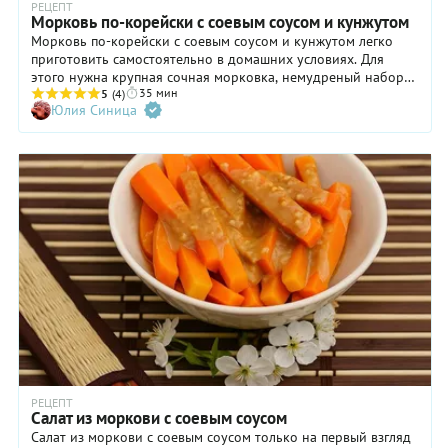
РЕЦЕПТ
обжарим
Морковь по-корейски с соевым соусом и кунжутом
в
Морковь по-корейски с соевым соусом и кунжутом легко
большом
приготовить самостоятельно в домашних условиях. Для
количестве
этого нужна крупная сочная морковка, немудреный набор
растительного
35 мин
приправ, которые обычно есть на каждой кухне, а также
5
(4)
масла, а
Юлия Синица
специальная терка, которая тоже наверняка есть у каждой
затем
хозяйки — а если нет, то срочно обзаведитесь: удобная в
используем
хозяйстве вещь. Что еще нужно? Немного терпения и
только
хороший, проверенный рецепт, которым мы с удовольствием
ароматное
с вами поделимся. Следуйте ему, а в дальнейшем можете
масло без
слегка скорректировать количество специй по своему вкусу.
лишних
«деталей».
Напомним
о
важном:
для
моркови
по-
корейски,
рецепт
того
РЕЦЕПТ
требует,
Салат из моркови с соевым соусом
нужны
Салат из моркови с соевым соусом только на первый взгляд
исключительно