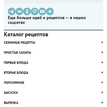
Еще больше идей и рецептов — в наших
соцсетях
Каталог рецептов
СЕЗОННЫЕ РЕЦЕПТЫ
Рецепты из капусты
ПРОСТЫЕ САЛАТЫ
Блюда с картошкой
Простые салаты
ПЕРВЫЕ БЛЮДА
Рецепты с грибами
Салат Оливье
Яблочные пироги
Щи
ВТОРЫЕ БЛЮДА
Салат Цезарь
Рецепты с клюквой
Борщ
Салат Нисуаз
Котлеты
ПОПУЛЯРНОЕ
Блюда из тыквы
Рассольник
Салат Мимоза
Плов
Гороховый суп
Пицца
ЗАКУСКИ
Крабовый салат
Пельмени
Суп солянка
Сырники
Вареники
Жюльен
ВЫПЕЧКА
Суп Харчо
Блины и блинчики