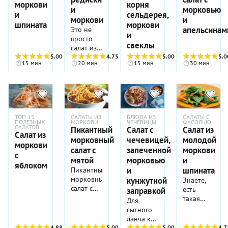
моркови
корня
редиса,
нашему
и
морковью
и
сельдерея,
огурцов
рецепту,
моркови
и
шпината
моркови
и
можно
апельсинам
Это не
и
моркови
подать на
просто
свеклы
особенным
завтрак
салат из
и
или
5.00
(4)
редиса –
4.75
(4)
5.00
(4)
5.0
запоминающимся.
использовать
15 мин
20 мин
15 мин
30 мин
это
как
мегахруст!
легкий
А какой у
перекус в
этого
середине
блюда
дня.
радостный
ТОП 15
САЛАТЫ ИЗ
БЛЮДА ИЗ
САЛАТЫ С
и яркий
ПОЛЕЗНЫХ
МОРКОВИ
ЧЕЧЕВИЦЫ
ФАСОЛЬЮ
САЛАТОВ
Пикантный
Салат с
Салат из
цвет,
Салат из
морковный
чечевицей,
молодой
самое
моркови
время
салат с
запеченной
моркови
с
готовить
мятой
морковью
и
яблоком
его из
и
шпината
Пикантный
молодых
морковный
кунжутной
Знаете,
овощей.
салат с
есть
заправкой
мятой -
такая
Для
блюдо из
еда...
сытного
серии
которую
ланча к
«Кладезь
«провожают
4.88
(8)
5.00
(2)
этому
5.00
(2)
4.7