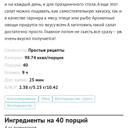
и на каждый день, и для праздничного стола. А еще этот
салат можно подавать, как самостоятельную закуску, так и
в качестве гарнира к мясу, птице или рыбе. Ароматные
овощи придутся по вкусу всем. А заготовить такой салат
достаточно просто. Главное потом не съесть все сразу – уж
очень вкусно получается!
Сложность:
Простые рецепты
Калории:
98.74 ккал/порция
Порций:
40
Готовка:
9 ч
Доп. время:
25 мин
Б/Ж/У:
2.38 г/5.23 г/10.42
Консервирование
Обед
Вегетарианство: Строго
Вегетарианство
Ингредиенты на 40 порций
4 кг помидоров