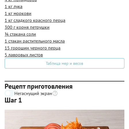
1 кг лука
1 кг моркови
1 кг сладкого красного перца
300 г корня петрушки
¾ стакана соли
1 стакан растительного масла
15 горошин черного перца
5 лавровых листов
Таблица мер и весов
Рецепт приготовления
Негаснущий экран
Шаг 1