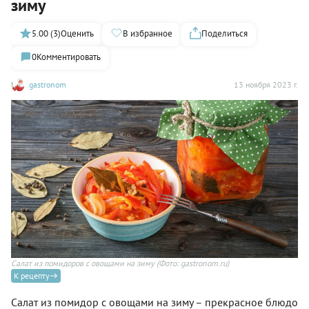
зиму
5.00 (3)
Оценить
В избранное
Поделиться
0
Комментировать
gastronom
13 ноября 2023 г.
Салат из помидоров с овощами на зиму
(Фото: gastronom.ru)
К рецепту
Салат из помидор с овощами на зиму – прекрасное блюдо