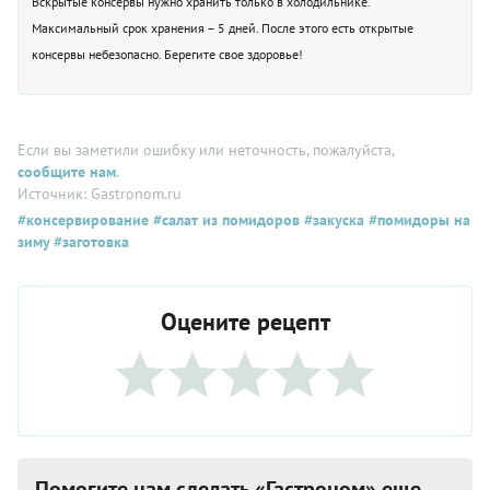
Вскрытые консервы нужно хранить только в холодильнике.
Максимальный срок хранения – 5 дней. После этого есть открытые
консервы небезопасно. Берегите свое здоровье!
Если вы заметили ошибку или неточность, пожалуйста,
сообщите нам
.
Источник: Gastronom.ru
#консервирование
#салат из помидоров
#закуска
#помидоры на
зиму
#заготовка
Оцените рецепт
Помогите нам сделать «Гастроном» еще