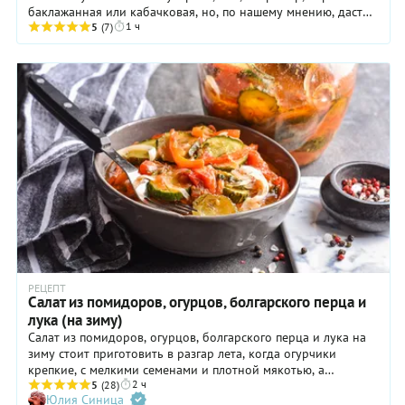
баклажанная или кабачковая, но, по нашему мнению, даст
1 ч
фору обеим. Рецепт заготовки не ...
5
(7)
РЕЦЕПТ
Салат из помидоров, огурцов, болгарского перца и
лука (на зиму)
Салат из помидоров, огурцов, болгарского перца и лука на
зиму стоит приготовить в разгар лета, когда огурчики
крепкие, с мелкими семенами и плотной мякотью, а
2 ч
помидоры сочные, сладкие и ароматные. Все овощи для
5
(28)
Юлия Синица
приготовления зимнего салата должны быть свежайшими, не