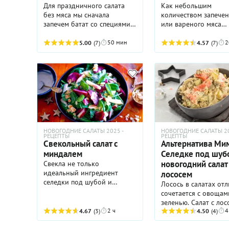
Для праздничного салата
Как небольшим
без мяса мы сначала
количеством запече
запечем батат со специями,
или вареного мяса
который сам по себе
накормить нескольк
вкусное блюдо или гарнир.
человек? Приготовит
50 мин
2
5.00
(7)
4.57
(7)
Но сегодня мы подберем в
Попробуйте отказать
компанию к батату
майонеза и корнепл
идеальные ингредиенты,
пользу азиатской за
чтобы получился салат,
и хрустящих зелены
который заиграет яркими
овощей: уверены, ва
красками на праздничном
понравится!
столе. Пока батат будет
запекаться, сделайте соус и
подготовьте остальные
НОВОГОДНИЕ САЛАТЫ 2025 -
НОВОГОДНИЕ САЛАТЫ 20
продукты. Но собирать
РЕЦЕПТЫ
РЕЦЕПТЫ
Свекольный салат с
Альтернатива Ми
салат рекомендуем
непосредственно перед
миндалем
Селедке под шубо
подачей.
новогодний салат 
Свекла не только
идеальный ингредиент
лососем
селедки под шубой и
Лосось в салатах от
винегрета, она прекрасно
сочетается с овощам
сочетается, например, с
зеленью. Салат с лос
яблоками и орехами. А
2 ч
4
4.67
(3)
готовится быстро и 
4.50
(4)
пряная заправка на основе
новогоднем столе м
йогурта, майонеза и