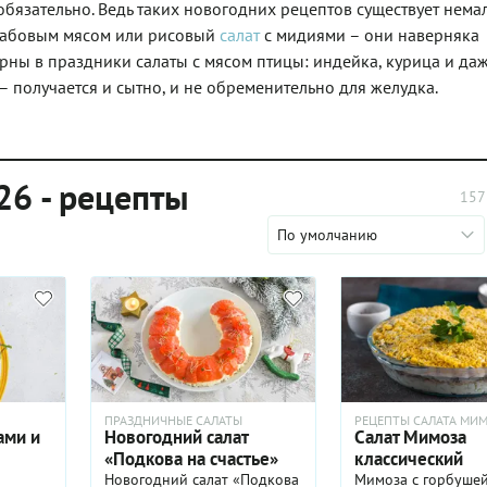
бязательно. Ведь таких новогодних рецептов существует немал
крабовым мясом или рисовый
салат
с мидиями – они наверняка
ярны в праздники салаты с мясом птицы: индейка, курица и даж
 получается и сытно, и не обременительно для желудка.
26 - рецепты
157
По умолчанию
ПРАЗДНИЧНЫЕ САЛАТЫ
РЕЦЕПТЫ САЛАТА МИ
ами и
Новогодний салат
Салат Мимоза
«Подкова на счастье»
классический
Новогодний салат «Подкова
Мимоза с горбушей