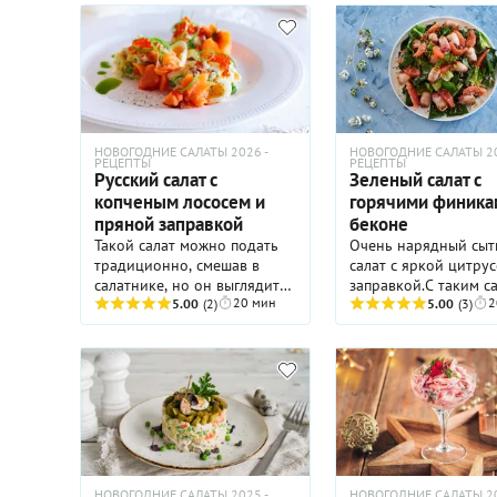
стать приятной
бальзамика с чесноком,
альтернативой
добавит такому
традиционным селед
свекольному салату
"шубой" или Мимозе
пикантности.
НОВОГОДНИЕ САЛАТЫ 2026 -
НОВОГОДНИЕ САЛАТЫ 20
РЕЦЕПТЫ
РЕЦЕПТЫ
Русский салат с
Зеленый салат с
копченым лососем и
горячими финика
пряной заправкой
беконе
Такой салат можно подать
Очень нарядный сы
традиционно, смешав в
салат с яркой цитру
салатнике, но он выглядит
заправкой.С таким с
20 мин
2
эффектно именно в виде
5.00
(2)
можно легко "пережд
5.00
(3)
кнелей на хлебцах, тостах
время, пока готовитс
или даже на толстых
основное блюдо.
бельгийских вафлях.
НОВОГОДНИЕ САЛАТЫ 2025 -
НОВОГОДНИЕ САЛАТЫ 20