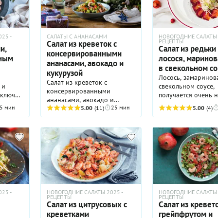
то
ойно
е по
дорф»
 своему
 с фото
25 -
САЛАТЫ С АНАНАСАМИ
НОВОГОДНИЕ САЛАТЫ 
.
РЕЦЕПТЫ
Салат из креветок с
и,
Салат из редьки
консервированными
чным
лосося, маринов
ананасами, авокадо и
в свекольном со
кукурузой
Лосось, замаринов
Салат из креветок с
 и
свекольном соусе,
консервированными
аключен
получается очень 
ананасами, авокадо и
ется в
сочным, ну, и с не
5 мин
25 мин
кукурузой — это фейерверк
5.00
(11)
5.00
(4)
окраской, конечно.
текстур и тропических
удачное
Добавьте к нему са
вкусов, который будет
с
редьки с редисом, и блюдо
очень уместен на
ьное
станет очень инте
праздничном столе. В этом
ской
только по цвету, но
салате слились воедино
вкусу.
соленая нота моря
(креветки и форель),
маслянистая нежность
авокадо, сладкий взрыв
25 -
НОВОГОДНИЕ САЛАТЫ 2025 -
НОВОГОДНИЕ САЛАТЫ 
ананаса и легкий хруст
РЕЦЕПТЫ
РЕЦЕПТЫ
Салат из цитрусовых с
Салат из кревето
мини-кукурузы.
креветками
грейпфрутом и
Освежающая заправка на