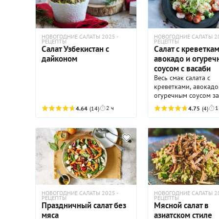
мы рассказали все, ч
будет наряднее.
тарелке с салатом.
девочки и мальчики.
хотели, можете спок
Делайте салат оливь
готовить салат «Уол
нашему рецепту и по
классический, рецепт
желанию.
НОВОГОДНИЕ САЛАТЫ 2025 -
НОВОГОДНИЕ САЛАТЫ 20
давно ждет вас ниже
РЕЦЕПТЫ
РЕЦЕПТЫ
Салат Узбекистан с
Салат с креветкам
дайконом
авокадо и огуре
соусом с васаби
Весь смак салата с
креветками, авокадо
огуречным соусом з
в васаби. Он добавля
2 ч
1
4.64
(14)
4.75
(4)
огуречный соус и
превращает просто 
сочетание креветок 
овощами в оригинал
блюдо с яркой азиат
нотой
НОВОГОДНИЕ САЛАТЫ 2025 -
НОВОГОДНИЕ САЛАТЫ 20
РЕЦЕПТЫ
РЕЦЕПТЫ
Праздничный салат без
Мясной салат в
мяса
азиатском стиле