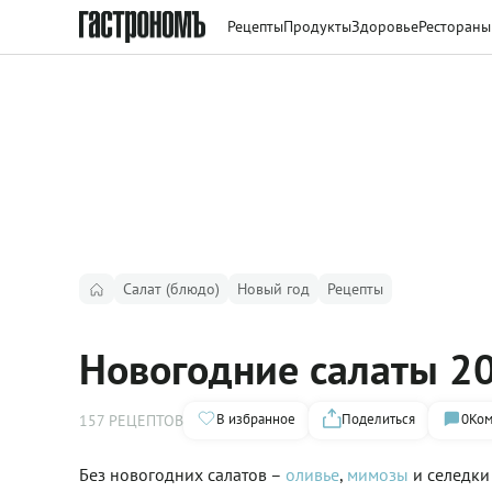
Рецепты
Продукты
Здоровье
Рестораны
Салат (блюдо)
Новый год
Рецепты
Новогодние салаты 20
В избранное
Поделиться
0
Ком
157 РЕЦЕПТОВ
Без новогодних салатов –
оливье
,
мимозы
и селедки