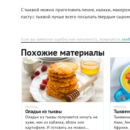
интересный оттенок вкуса,
чем-то напоминающий
С тыквой можно приготовить пенне, ньокки, макерон
морские водоросли.
пасту с тыквой лучше всего посыпать твердым сыро
Крапиву можно замешивать
не только в тесто для пасты,
но и, например, делать с
ней пельмени или сырники.
Если вы заметили ошибку или неточность, пожалуйста,
соо
Похожие материалы
ГРУППА
ГРУППА
Оладьи из тыквы
Тыквен
Оладьи из тыквы получаются ничуть не
Тыквенны
хуже, чем из кабачка, яблок или
Азии, Ам
картофеля. И готовить их можно
Африке. 