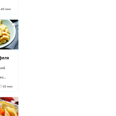
бразной
и.
40 мин
сь
офеля
кий
из
 и яркие
рак,
50 мин