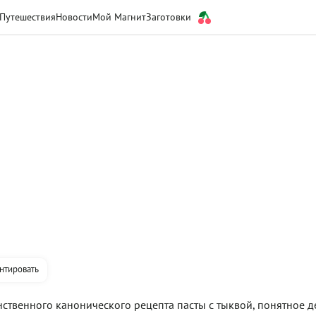
Путешествия
Новости
Мой Магнит
Заготовки
нтировать
нственного канонического рецепта пасты с тыквой, понятное д