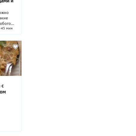
щами и
ожно
акие
любого
45 мин
асты, все
ь сыром,
в духовке
 с
сом