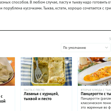
зных способов. В любом случае, пасту и тыкву надо готовить о
и порублена кусочками. Тыква, кстати, хорошо сочетается с гр
3
По умолчанию
ПАСТА С ПЕСТО
ВТОРЫЕ БЛЮДА С ТЫ
Лазанья с курицей,
Панцеротти с т
 с
тыквой и песто
Панцеротти (panzer
кой
классическом пон
это жаренные во 