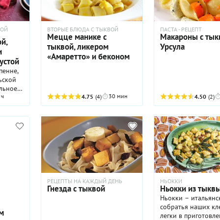
КОЙ
ВТОРЫЕ БЛЮДА С ТЫКВОЙ
ПАСТА - РЕЦЕПТ
Мецце манике с
Макароны с тык
й,
тыквой, ликером
Урсула
и
«Амаретто» и беконом
устой
пенне,
ьской
льное и
 ч
30 мин
4.75
(4)
4.50
(2)
ва в
елке. А
зы: в
в и
до-овощ
ганизм,
РЕЦЕПТЫ НА КАЖДЫЙ ДЕНЬ
НЬОККИ
ду и
Гнезда с тыквой
Ньокки из тыкв
Ньокки – итальянс
же
собратья наших кл
м
рована
легки в приготовле