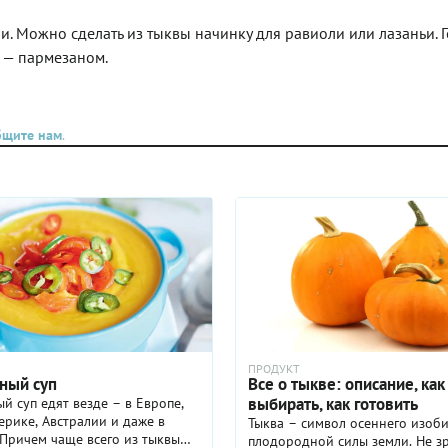
и. Можно сделать из тыквы начинку для равиоли или лазаньи. 
м — пармезаном.
бщите нам
.
ПРОДУКТ
ный суп
Все о тыкве: описание, как
выбирать, как готовить
й суп едят везде – в Европе,
ерике, Австралии и даже в
Тыква – символ осеннего изоб
Причем чаще всего из тыквы
плодородной силы земли. Не з