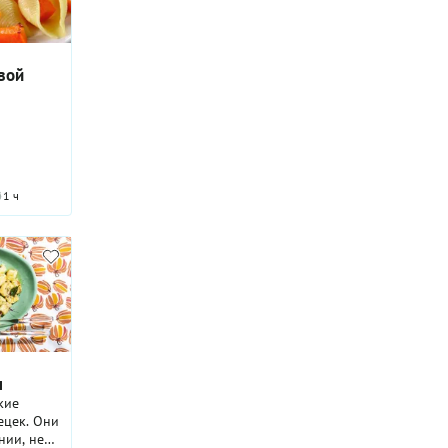
вой
1 ч
ы
кие
ецек. Они
нии, не