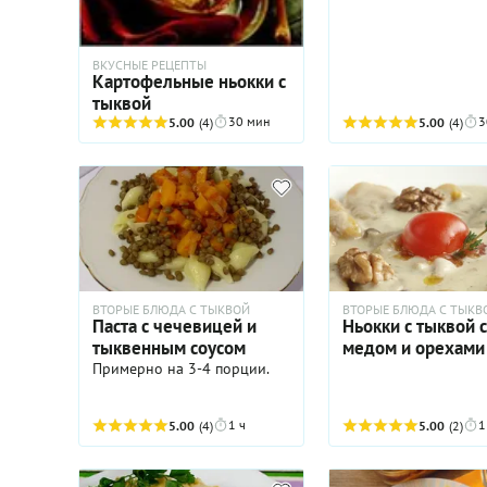
по соотношению бел
углеводов. Овощи и 
источник энергии и
клетчатки. Индейка 
ВКУСНЫЕ РЕЦЕПТЫ
Картофельные ньокки с
организму необход
кирпичики для пост
тыквой
всех клеток в органи
30 мин
3
5.00
(4)
5.00
(4)
Плюс мясо этой дом
птицы низкокалорий
Словом, если вы след
питанием, берите на
вооружение этот рец
ВТОРЫЕ БЛЮДА С ТЫКВОЙ
ВТОРЫЕ БЛЮДА С ТЫКВ
Паста с чечевицей и
Ньокки с тыквой с
тыквенным соусом
медом и орехами
Примерно на 3-4 порции.
1 ч
1
5.00
(4)
5.00
(2)