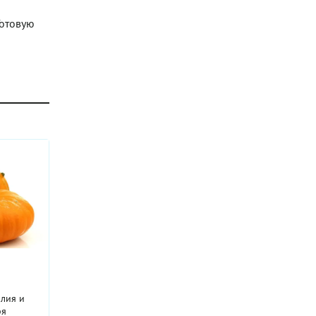
Готовую
илия и
ря