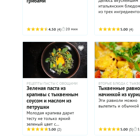
грибами
Делюсь вкуснейшим
приготовления. На с
итальянским блюдом
деле потребуется вс
из трех ингредиенто
около 60 мин, и вку
легкий и полезный
итальянский ужин бу
20 мин
4.50
(4)
5.00
(4)
вас на столе.
РЕЦЕПТЫ ПАСТЫ С ОВОЩАМИ
ВТОРЫЕ БЛЮДА С ТЫКВ
Зеленая паста из
Тыквенные равио
крапивы с тыквенным
начинкой из кури
соусом и маслом из
Эти равиоли можно
вылепить и обычной
петрушки
Молодая крапива дарит
тесту не только яркий
зеленый цвет с
1
изумрудными
5.00
(2)
5.00
(5)
вкраплениями, но и очень