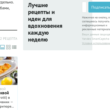
тдельно.
Лучшие
Подписать
ибами,
рецепты и
идеи для
Нажимая на кнопку, я
соглашаюсь получать
вдохновения
информационные и
рекламные материал
каждую
Ваши данные защищ
неделю
2 РЕЦЕПТА
Yandex SmartCaptcha
Условия использован
КВОЙ
ыквой
otti) в
имании —
фритюре