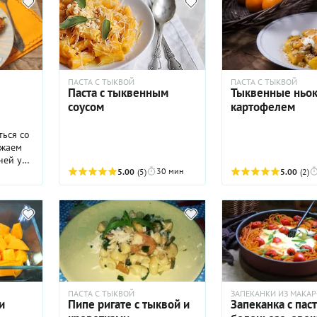
ПАСТА С ТЫКВОЙ
ПАСТА С ТЫКВОЙ
Паста с тыквенным
Тыквенные ньок
соусом
картофелем
ься со
ожаем
 ней уже
30 мин
5.00
(5)
5.00
(2)
лось,
а
в
ить
. Если
 то
я его
ПАСТА С ТЫКВОЙ
ЗАПЕКАНКИ ИЗ МАКА
. Не
и
Пипе ригате с тыквой и
Запеканка с пас
ться от