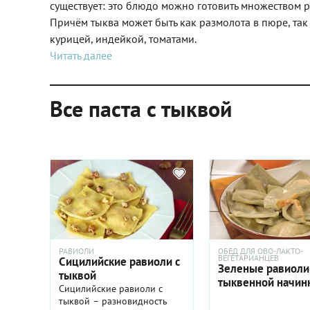
существует: это блюдо можно готовить множеством ра
Причём тыква может быть как размолота в пюре, так 
курицей, индейкой, томатами.
Читать далее
Все паста с тыквой
РАВИОЛИ
ОБЕД ДЛЯ ОВО-ЛАКТО-
ВЕГЕТАРИАНЦЕВ
Сицилийские равиоли с
Зеленые равиоли
тыквой
тыквенной начин
Сицилийские равиоли с
тыквой – разновидность