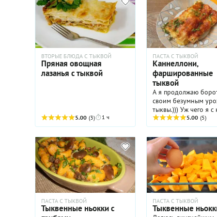
ВТОРЫЕ БЛЮДА С ТЫКВОЙ
ПАСТА С ТЫКВОЙ
Пряная овощная
Каннеллони,
лазанья с тыквой
фаршированные
тыквой
А я продолжаю борот
своим безумным ур
тыквы.))) Уж чего я с
1 ч
5.00
(3)
не делала, а она не
5.00
(5)
заканчивается. Оказа
тыква так же страшн
осенью, как кабачки 
август))). Сегодня я
предлагаю приготов
каннеллони с тыквой
почитать сам рецепт,
процесс покажется
длительным (для вас 
ПАСТА С ТЫКВОЙ
ПАСТА С ТЫКВОЙ
расписала подробно)
Тыквенные ньокки с
Тыквенные ньокк
торопитесь отказыва