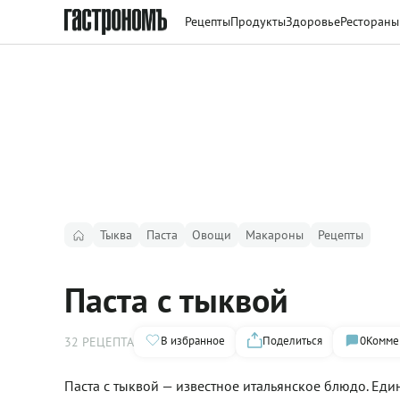
Рецепты
Продукты
Здоровье
Рестораны
Тыква
Паста
Овощи
Макароны
Рецепты
Паста с тыквой
В избранное
Поделиться
0
Комме
32 РЕЦЕПТА
Паста с тыквой — известное итальянское блюдо. Еди