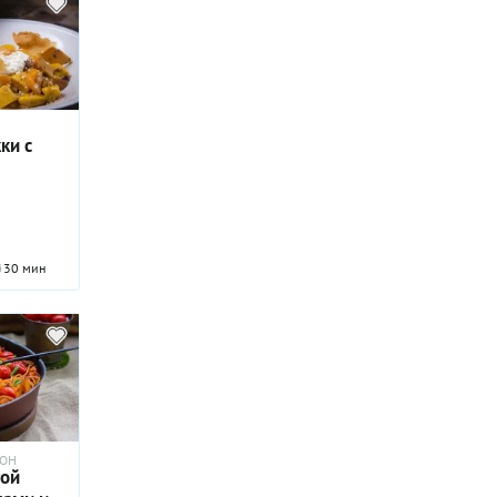
ки с
30 мин
РОН
той