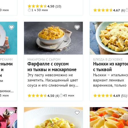
пирожки с разноо
начинкой из Апули
4.50
(10)
0 мин
1 ч 30 мин
4.67
(6)
Предложенный зде
вариант — паста.
ОРЕХАМИ
МАКАРОНЫ С СЫРОМ
БЛЮДА В ДУХОВКЕ
чеными
Фарфалле с соусом
Ньокки из карт
 и
из тыквы и маскарпоне
с тыквой
и
Эту пасту невозможно не
Ньокки – итальянс
заметить. Насыщенный цвет
вариант ленивых
ми
соуса и его сливочный вкус
вареников, только 
наверняка понравятся всем
картофеля. Нежные
 зимний
любителям итальянской
– прекрасный завт
5 мин
45 мин
и,
4.50
(4)
4.69
(51)
кухни, и это блюдо станет
особенно с песто
хитом вашего осеннего
шних
меню.