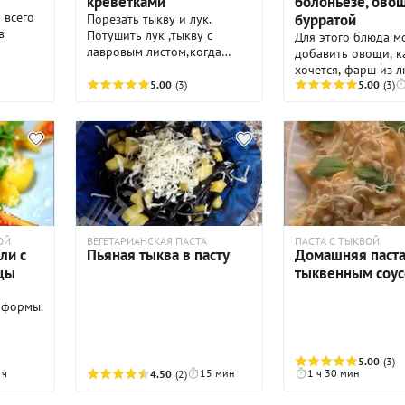
креветками
болоньезе, ово
амом
 всего
бурратой
Порезать тыкву и лук.
его
в
Потушить лук ,тыкву с
Для этого блюда м
сный,
лавровым листом,когда
добавить овощи, к
тыква будет почти
хочется, фарш из 
дет у
готова,добавить креветки и
5.00
(3)
мяса и любой вид п
5.00
(3)
готовить пока не станут
это просто посыпат
розового цвета,посолить/
запечь в течение
поперчить. Добавить свежий
нескольких минут 
базилик и пипе
и готово!
ригате,перемешать на
сковородке минуты две.
Подавать ,посыпав сыром.
Приятного аппетита
ОЙ
ВЕГЕТАРИАНСКАЯ ПАСТА
ПАСТА С ТЫКВОЙ
ли с
Пьяная тыква в пасту
Домашняя паста
цы
тыквенным соу
 формы.
5.00
(3)
 ч
15 мин
1 ч 30 мин
4.50
(2)