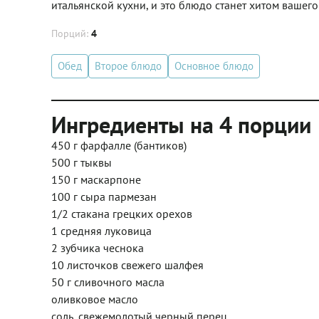
итальянской кухни, и это блюдо станет хитом вашег
Порций:
4
Обед
Второе блюдо
Основное блюдо
Ингредиенты на 4 порции
450 г фарфалле (бантиков)
500 г тыквы
150 г маскарпоне
100 г сыра пармезан
1/2 стакана грецких орехов
1 средняя луковица
2 зубчика чеснока
10 листочков свежего шалфея
50 г сливочного масла
оливковое масло
соль, свежемолотый черный перец