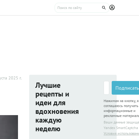
уста 2025 г.
Лучшие
Подписать
рецепты и
идеи для
Нажимая на кнопку, я
соглашаюсь получать
вдохновения
информационные и
рекламные материал
каждую
Ваши данные защищ
неделю
Yandex SmartCaptcha
Условия использован