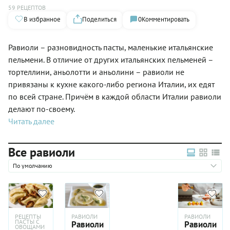
59 РЕЦЕПТОВ
В избранное
Поделиться
0
Комментировать
Равиоли – разновидность пасты, маленькие итальянские
пельмени. В отличие от других итальянских пельменей –
тортеллини, аньолотти и аньолини – равиоли не
привязаны к кухне какого-либо региона Италии, их едят
по всей стране. Причём в каждой области Италии равиоли
делают по-своему.
Читать далее
Все равиоли
По умолчанию
РЕЦЕПТЫ
РАВИОЛИ
РАВИОЛИ
ПАСТЫ С
Равиоли
Равиоли
ОВОЩАМИ