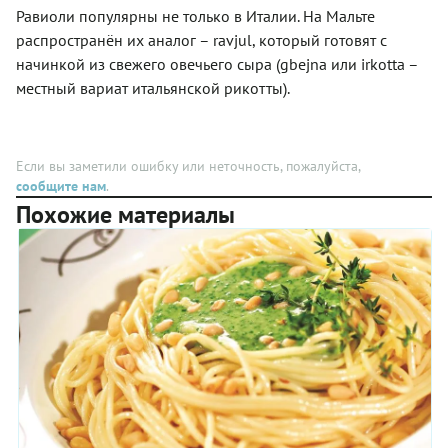
два раз
регионов.
равиоли
Равиоли популярны не только в Италии. На Мальте
больше,
В любом
всегда
чтобы
распространён их аналог – ravjul, который готовят с
случае
чудесны!!!
ровно
они
начинкой из свежего овечьего сыра (gbejna или irkotta –
закрыть
очень
местный вариат итальянской рикотты).
кусочки
вкусные,
фарша,
несмотря
расположенные
на то, что
друг от
над ними
друга на
Если вы заметили ошибку или неточность, пожалуйста,
надо
расстоянии
сообщите нам
.
потрудиться.
примерно
Похожие материалы
2,5 см.