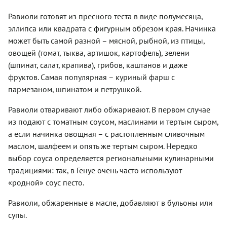
блюда.
готовят
соусами:
обжарить.
подать на
фарш,
Что
другой
сливочным,
Можно
Равиоли готовят из пресного теста в виде полумесяца,
праздничные
белые
касается
вид пасты
томатным,
подавать
дни.
грибы и
формы
эллипса или квадрата с фигурным обрезом края. Начинка
с
песто.
как
два вида
равиоли,
начинкой,
может быть самой разной – мясной, рыбной, из птицы,
Посыпают
самостоятельное
сыра. Ну,
наиболее
так
тертым
блюдо, а
овощей (томат, тыква, артишок, картофель), зелени
и особое
популярной
называемые
сыром,
можно
примечание.
является
(шпинат, салат, крапива), грибов, каштанов и даже
равиоли,
орехами,
использовать
Равиоли
квадратная,
чья
фруктов. Самая популярная – куриный фарш с
поливают
в салатах,
всегда
которая
начинка
растопленны
в
пармезаном, шпинатом и петрушкой.
имеют
нам
может
сливочным
бульонах,
квадратную
очень
состоять
маслом.
запечеными
Равиоли отваривают либо обжаривают. В первом случае
форму.
нравится,
из чего
с сыром,
Поэтому,
поэтому
из подают с томатным соусом, маслинами и тертым сыром,
угодно.
как
когда
именно
Называются
а если начинка овощная – с растопленным сливочным
гарнир к
будете
ее мы
они
мясным
маслом, шалфеем и опять же тертым сыром. Нередко
делать
выбрали
«Кулурджонес».
или
полоски
для этого
выбор соуса определяется региональными кулинарными
Эти
рыбным
из теста
рецепта.
равиоли
традициями: так, в Генуе очень часто используют
блюдам.
для
даже
Маленькие
«родной» соус песто.
формирования
выглядят
и
квадратиков,
не так,
аппетитные,
заложите
Равиоли, обжаренные в масле, добавляют в бульоны или
как
нежные
запас
равиоли
супы.
или
ровно в
из других
хрустящие,