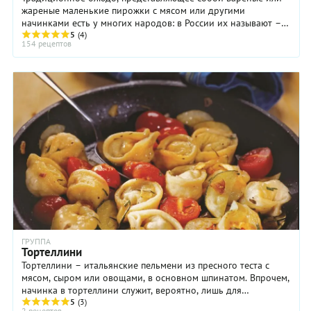
жареные маленькие пирожки с мясом или другими
начинками есть у многих народов: в России их называют –
пельмени, в Грузии – хинкали, в Средней Азии ...
5
(4)
154 рецептов
ГРУППА
Тортеллини
Тортеллини – итальянские пельмени из пресного теста с
мясом, сыром или овощами, в основном шпинатом. Впрочем,
начинка в тортеллини служит, вероятно, лишь для
минимального вкусового акцента ...
5
(3)
2 рецептов