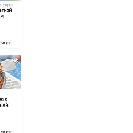
Я ДЕТЕЙ
етной
ым
30 мин
а с
тной
40 мин