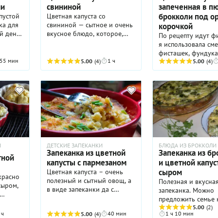
ми
свининой
запеченная в пю
брокколи под о
пустой
Цветная капуста со
ка для
свининой — сытное и очень
корочкой
й день.
вкусное блюдо, которое,
По рецепту идут ф
цепт в
скорее всего, понравится
я использовала сме
даже тем, кто к этому
фисташек, фундука
и вы не
овощу относится весьма
55 мин
1 ч
5.00
(4)
грецкого ореха. "Ш
5.00
(4)
прохладно. Приготовление
брокколи и сливоч
а
такого горячего быстрым,
заливки нежно
конечно, не назовешь. Да и
обволакивает соцв
е
активного участия хозяйки
капусты...
оно тоже потребует: капусту
блюдо
требуется предварительно
с
отварить, а мясо обжарить.
рудки,
Но ваши усилия точно будут
е время
вознаграждены! Вы
Й
ДЕТСКИЕ ЗАПЕКАНКИ
БЛЮДА ИЗ БРОККОЛИ
е
убедитесь, что сочетание
Запеканка из цветной
Запеканка из бр
чтобы
нежной цветной капусты и
тной
капусты с пармезаном
и цветной капус
.
сочной свинины —
сыром
Цветная капуста – очень
жно
невероятно гармоничное.
красно
полезный и сытный овощ, а
Полезная и вкусна
нить
Ну а аппетитная сырная
сыром,
в виде запеканки да с
запеканка. Можно
или
корочка доводит идею
сыром превращается в
предложить семье 
рецепта до совершенства.
й
изысканное блюдо с
или ужин.
5.00
(2)
ст, но
 ч
40 мин
1 ч 10 мин
5.00
(4)
французским акцентом.