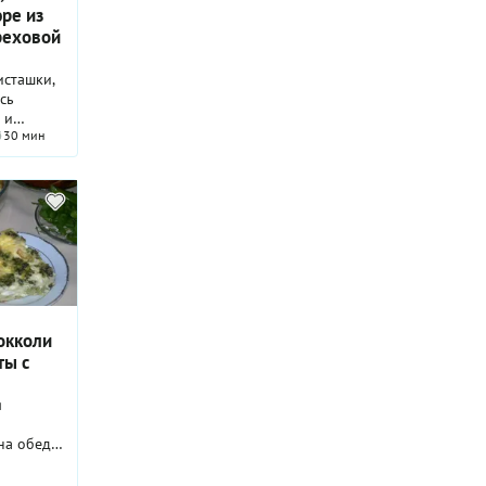
ре из
реховой
исташки,
сь
 и
30 мин
уба" из
ной
етия
окколи
ты с
я
на обед