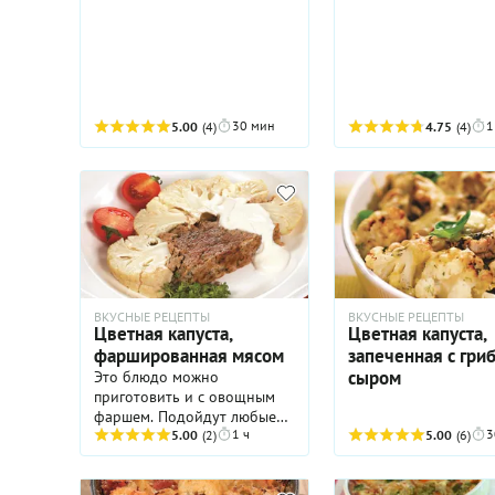
30 мин
1
5.00
(4)
4.75
(4)
ВКУСНЫЕ РЕЦЕПТЫ
ВКУСНЫЕ РЕЦЕПТЫ
Цветная капуста,
Цветная капуста,
фаршированная мясом
запеченная с гри
сыром
Это блюдо можно
приготовить и с овощным
фаршем. Подойдут любые
1 ч
3
свежие или замороженные
5.00
(2)
5.00
(6)
овощи, кроме картофеля.