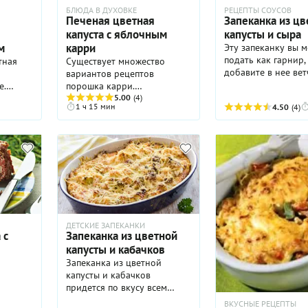
 него
подать его со сметаной и
БЛЮДА В ДУХОВКЕ
РЕЦЕПТЫ СОУСОВ
кус
мелко нарезанной зеленью
Печеная цветная
Запеканка из цв
укропа.
капуста с яблочным
капусты и сыра
м
карри
Эту запеканку вы 
 сыр,
подать как гарнир,
тная
Существует множество
добавите в нее вет
вариантов рецептов
очные
если добавите, то 
е.
порошка карри.
у или
прекрасный, очень
Практически все они
5.00
(4)
. А
1 ч 15 мин
4.50
(4)
ужин. Для совсем 
на
содержат куркуму,
у
взбейте массу для
, а
кориандр, пажитник и чили.
й
запеканки блендер
рез, их
Мадрасский карри – это
тенки:
чтобы получилось
предела.
всегда более острый
ечит
однородное пюре.
женные
вариант, чем остальные, и
йте и
цвет у него за счет
ант!
 вы
большого количества чили
ту по
краснее.
 новые
ДЕТСКИЕ ЗАПЕКАНКИ
 с
Запеканка из цветной
капусты и кабачков
Запеканка из цветной
капусты и кабачков
придется по вкусу всем
любителям овощей,
ВКУСНЫЕ РЕЦЕПТЫ