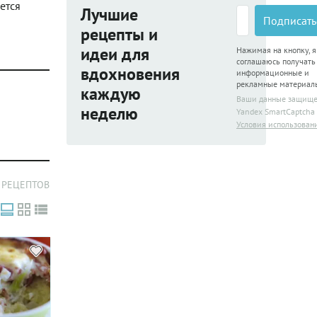
ется
Лучшие
Подписать
рецепты и
идеи для
Нажимая на кнопку, я
соглашаюсь получать
вдохновения
информационные и
рекламные материал
каждую
Ваши данные защищ
неделю
Yandex SmartCaptcha
Условия использован
 РЕЦЕПТОВ