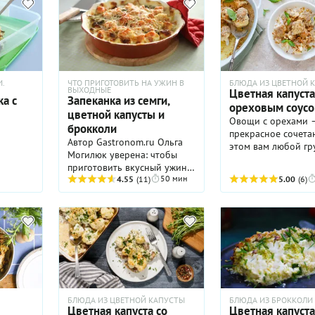
.
ЧТО ПРИГОТОВИТЬ НА УЖИН В
БЛЮДА ИЗ ЦВЕТНОЙ 
ВЫХОДНЫЕ
Цветная капуста
а с
Запеканка из семги,
ореховым соус
цветной капусты и
Овощи с орехами ­
брокколи
прекрасное сочета
Автор Gastronom.ru Ольга
этом вам любой гр
Могилюк уверена: чтобы
скажет. Цветная кап
приготовить вкусный ужин
ореховым соусом –
50 мин
не обязательно совершать
4.55
(11)
5.00
(6)
грузинское блюдо,
многочасовой подвиг у
есть легкий намек 
плиты.
прекрасную кухню:
вышеупомянутое с
плюс традиционная
специй хмели-сунел
хотите усилить акц
добавьте в соус св
кинзу и немного о
перца.
БЛЮДА ИЗ ЦВЕТНОЙ КАПУСТЫ
БЛЮДА ИЗ БРОККОЛИ
Цветная капуста со
Цветная капуста