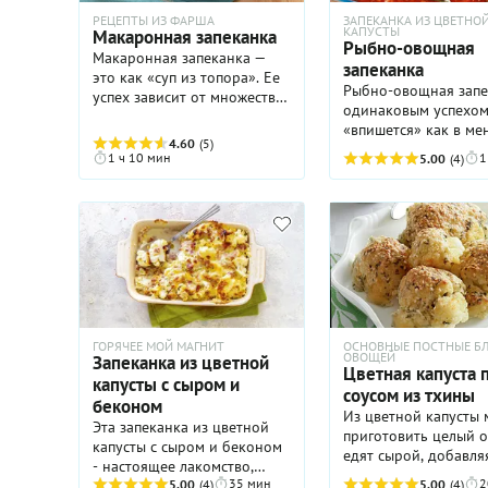
РЕЦЕПТЫ ИЗ ФАРША
ЗАПЕКАНКА ИЗ ЦВЕТНО
КАПУСТЫ
Макаронная запеканка
Рыбно-овощная
Макаронная запеканка —
запеканка
это как «суп из топора». Ее
Рыбно-овощная запе
успех зависит от множества
одинаковым успехо
других ингредиентов. Но
«впишется» как в ме
макароны при этом создают
4.60
(5)
семейного обеда, та
основу. Наша макаронная
1 ч 10 мин
1
5.00
(4)
праздничного, в ден
запеканка с говяжьим
приема гостей. Для 
фаршем, брокколи и
корочки лучше всего
сырным соусом —
подходят твердые и
идеальное блюдо для
полутвердые сорта 
уютного домашнего ужина и
чеддер, гауда, эмме
для полноценного обеда.
они хорошо плавятся
Делать ее нетрудно, но
образуют аппетитны
понадобится несколько
тягучий слой. Парме
этапов подготовки, чтобы
добавит запеканке
ГОРЯЧЕЕ МОЙ МАГНИТ
ОСНОВНЫЕ ПОСТНЫЕ Б
ингредиенты объединились
ОВОЩЕЙ
Запеканка из цветной
пикантности и хруста
гармонично и аппетитно.
Цветная капуста 
капусты с сыром и
более сложного вкус
Для такой запеканки нужно
соусом из тхины
можно смешать 2–3 
беконом
брать мелкие макаронные
Из цветной капусты
сыра. В расплавленн
Эта запеканка из цветной
изделия — ракушки, рожки
приготовить целый о
виде, они выступят в
капусты с сыром и беконом
или перья. Фарш может
едят сырой, добавля
связующего элемент
- настоящее лакомство,
быть как говяжий, так и
маленькие кочанчик
объединят все вкусы
35 мин
2
которое не потребует от вас
5.00
(4)
5.00
(4)