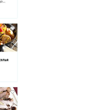
до
аконичен.
ижений
аэлья