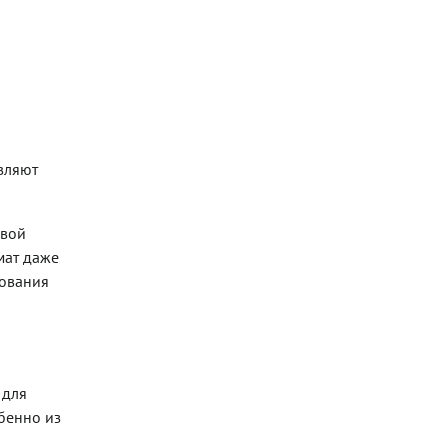
вляют
свой
мат даже
зования
 для
обенно из