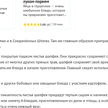
луком-пореем
Яйца в горшочках — очень
рочке
необычное блюдо, которое
тав
мы предлагаем приготовить
на завтрак. Рецепт мы
ню,
позаимствовали из
30 мин
5.00
(4)
цу
болгарской кухни. Болгары
обычно готовят куриные
бимых
яйца с брынзой и зеленым
 Знают
глии и в Соединённых Штатах. Там им главным образом припра
луком, используя глиняные
горшочки. Мы же
.
ются
предлагаем ту же
технологию приготовления,
, покрытые пушком листья шалфея. Они прекрасно сохраняют 
но вариант с перепелиными
сам
чие от многих других пряных трав, шалфей сохраняет свой аро
яйцами, сливками и луком-
но
пореем, добавив для
ять им блюда в начале приготовления. Главный секрет исполь
честно:
яркости вкуса немного
чно,
пряных трав и специй в
. Но
виде шалфея и мускатного
и других бобовых или овощные блюда с участием картофеля,
ореха. Яйца, запеченные в
духовке — идеальный
обенно
завтрак для тех, кто
пикантность листья шалфея придадут тертым сырам и начинке
 есть
обожает яичницу. А
тво к
 или омлету. А блюдам, приготовленным из дичи и птицы, а ос
вкусный, питательный, при
остью
этом достаточно легкий
ть и очень нежный вкус.