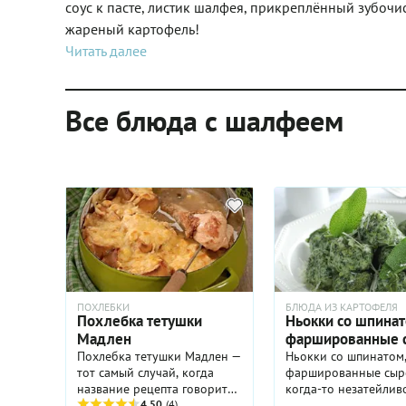
соус к пасте, листик шалфея, прикреплённый зубочис
жареный картофель!
Читать далее
Все блюда с шалфеем
ПОХЛЕБКИ
БЛЮДА ИЗ КАРТОФЕЛЯ
Похлебка тетушки
Ньокки со шпинат
Мадлен
фаршированные 
Похлебка тетушки Мадлен —
Ньокки со шпинатом
тот самый случай, когда
фаршированные сыр
название рецепта говорит
когда-то незатейлив
само за себя. Чувствуете
4.50
(4)
крестьянское блюдо,