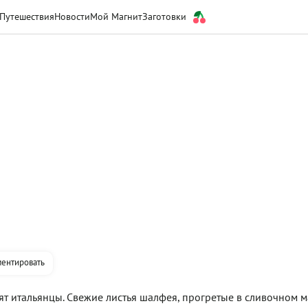
Путешествия
Новости
Мой Магнит
Заготовки
ентировать
т итальянцы. Свежие листья шалфея, прогретые в сливочном ма