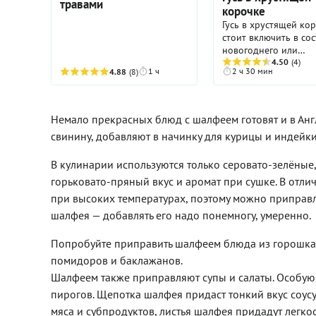
травами
корочке
Гусь в хрустящей ко
стоит включить в сос
новогоднего или
рождественского ме
4.50
(4)
1 ч
2 ч 30 мин
4.88
(8)
ведь именно эту пти
издавна запекали к
застолью в честь лю
зимних праздников.
Немало прекрасных блюд с шалфеем готовят и в Ан
об этом многие, но
свинину, добавляют в начинку для курицы и индейки
приготовить ее реша
единицы, потому что
В кулинарии используются только серовато-зелёные
осуществление идеи
кажется сложным, а 
горьковато-пряный вкус и аромат при сушке. В отли
процесс — невероят
при высоких температурах, поэтому можно приправл
долгим. Признаемся 
шалфея — добавлять его надо понемногу, умеренно.
запекание гуся, коне
дело не десяти минут
вот сложностей в
Попробуйте приправить шалфеем блюда из горошка 
подготовке птицы
помидоров и баклажанов.
практически нет, ос
Шалфеем также приправляют супы и салаты. Особую 
если у вас под рукой
надежное «руководс
пирогов. Щепотка шалфея придаст тонкий вкус соусу
действию». Мы с рад
мяса и субпродуктов, листья шалфея придадут легкос