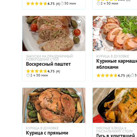
30 мин
2 ч 30 мин
4.75
(4)
Что же касается мид
подойдут замороже
очищенные, причем 
использованием отт
их не следует.
ЗАКУСКИ НА ПРАЗДНИЧНЫЙ
КУРИЦА В ДУХОВКЕ
НОВОГОДНИЙ СТОЛ
Куриные кармашк
Воскресный паштет
яблоками
4.75
(4)
2 ч 30 мин
3
4.75
(4)
КУРИЦА В ДУХОВКЕ
МЯСНЫЕ БЛЮДА К
ПАСХАЛЬНОМУ СТОЛУ
Курица с пряными
Гусь в хрустящей