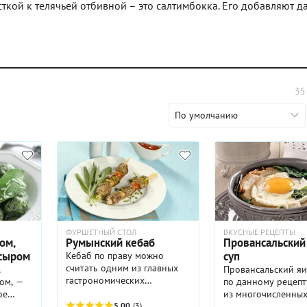
ткой к телячьей отбивной – это салтимбокка. Его добавляют д
35
По умолчанию
ФУРШЕТНЫЙ СТОЛ
ВКУСНЫЕ РЕЦЕПТЫ
ом,
Румынский кебаб
Провансальский
сыром
суп
Кебаб по праву можно
считать одним из главных
,
Провансальский яи
гастрономических
ом, —
по данному рецепт
специалитетов большинства
ое
из многочисленны
мусульманских стран — на
5.00
(3)
вариаций на тему