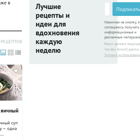
аже в
Лучшие
Подписать
рецепты и
идеи для
Нажимая на кнопку, я
соглашаюсь получать
вдохновения
информационные и
рекламные материал
каждую
 РЕЦЕПТОВ
Ваши данные защищ
неделю
Yandex SmartCaptcha
Условия использован
 яичный
чный суп
у — одна
х