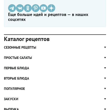
Еще больше идей и рецептов — в наших
соцсетях
Каталог рецептов
СЕЗОННЫЕ РЕЦЕПТЫ
Рецепты из капусты
ПРОСТЫЕ САЛАТЫ
Блюда с картошкой
Простые салаты
ПЕРВЫЕ БЛЮДА
Рецепты с грибами
Салат Оливье
Яблочные пироги
Щи
ВТОРЫЕ БЛЮДА
Салат Цезарь
Рецепты с клюквой
Борщ
Салат Нисуаз
Котлеты
ПОПУЛЯРНОЕ
Блюда из тыквы
Рассольник
Салат Мимоза
Плов
Гороховый суп
Пицца
ЗАКУСКИ
Крабовый салат
Пельмени
Суп солянка
Сырники
Вареники
Жюльен
ВЫПЕЧКА