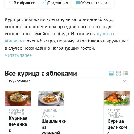
В избранное
Поделиться
0
Комментировать
Курица с яблоками - легкое, не калорийное блюдо,
которое подойдет и для праздничного стола, и для
воскресного семейного обеда. И готовится
курица с
яблоками
очень быстро, поэтому такое блюдо выручит вас
в случае неожиданно нагрянувших гостей.
Читать далее
Все курица с яблоками
По умолчанию
ВКУСНЫЕ
ШАШЛЫК
РЕЦЕПТ
РЕЦЕПТЫ
ИЗ
КУРИЦЫ
КУРИЦЫ
ЦЕЛИКОМ
Куриная
Шашлычки
Курица
печенка
из
целиком
с
куриной
с