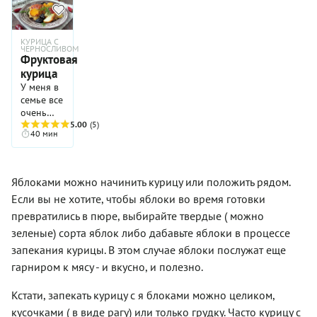
быстро,
яблоки,
подарка
вкусно,
но они
для
полезно!
составляют
застолья
КУРИЦА С
Когда я
основу
ЧЕРНОСЛИВОМ
с
Фруктовая
приготовила
вкуса
близкими
это
курица
этого
друзьями.
блюдо,
супа, не
У меня в
накрыла
поленитесь
семье все
стол и
найти в
очень
собиралась
магазине
любят
5.00
(5)
40 мин
сделать
порей и
сочетания
последние
крепкие
мяса или
фото, ко
кисловато-
птицы с
мне в
терпкие
фруктами.
Яблоками можно начинить курицу или положить рядом.
гости
яблоки,
И
Если вы не хотите, чтобы яблоки во время готовки
зашла
чтобы суп
выглядят
подруга.
вышел
эти
превратились в пюре, выбирайте твердые ( можно
Я
таким,
блюда
зеленые) сорта яблок либо дабавьте яблоки в процессе
предложила
каким его
всегда
запекания курицы. В этом случае яблоки послужат еще
ей чай с
задумал
ярко и
тортом.
автор.
красочно...
гарниром к мясу - и вкусно, и полезно.
Она
увидела
Кстати, запекать курицу с я блоками можно целиком,
сервированный
кусочками ( в виде рагу) или только грудку. Часто курицу с
стол, в