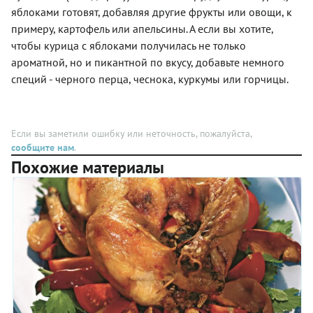
центре
яблоками готовят, добавляя другие фрукты или овощи, к
которого
примеру, картофель или апельсины. А если вы хотите,
стояло
чтобы курица с яблоками получилась не только
это
блюдо, и
ароматной, но и пикантной по вкусу, добавьте немного
сказала:
специй - черного перца, чеснока, куркумы или горчицы.
"Нееет, я
хочу
попробовать
вот эту
Если вы заметили ошибку или неточность, пожалуйста,
курицу!!!"
Приятного
сообщите нам
.
всем
Похожие материалы
аппетита
и
новогоднего
настроения!