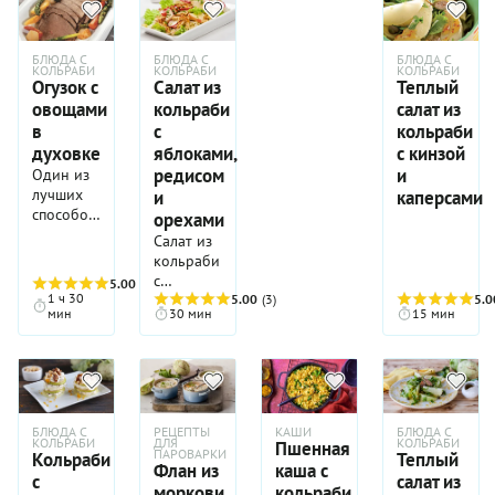
БЛЮДА С
БЛЮДА С
БЛЮДА С
КОЛЬРАБИ
КОЛЬРАБИ
КОЛЬРАБИ
Огузок с
Салат из
Теплый
овощами
кольраби
салат из
в
с
кольраби
духовке
яблоками,
с кинзой
редисом
и
Один из
лучших
и
каперсами
способов
орехами
приготовить
Салат из
говяжий
кольраби
огузок —
с
5.00
(4)
запечь
1 ч 30
яблоками,
5.00
(3)
5.0
его с
мин
30 мин
15 мин
редисом
овощами
и
в духовке
орехами
—
порадует
попробуйте,
даже
и вы по
приверед.
БЛЮДА С
РЕЦЕПТЫ
КАШИ
БЛЮДА С
достоинству
Свежий,
КОЛЬРАБИ
ДЛЯ
КОЛЬРАБИ
Пшенная
оцените
ПАРОВАРКИ
Кольраби
Теплый
сочный,
Флан из
каша с
этот
с
салат из
хрустящий,
моркови
кольраби
удачный