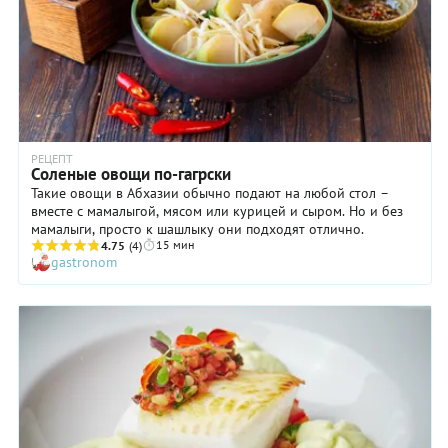
вытянутая,
- создает
есть риск,
особенный
что она
вкус!
одеревенела.
В общем,
глядите в
оба и
действуйте
по
РЕЦЕПТ
нашему
Соленые овощи по-гагрски
рецепту.
Такие овощи в Абхазии обычно подают на любой стол –
вместе с мамалыгой, мясом или курицей и сыром. Но и без
мамалыги, просто к шашлыку они подходят отлично.
15 мин
4.75
(4)
gastronom