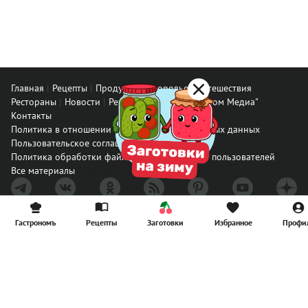
Главная
Рецепты
Продукты
Здоровье
Путешествия
Рестораны
Новости
Реклама в ООО "Гастроном Медиа"
Контакты
Политика в отношении обработки персональных данных
Пользовательское соглашение
Политика обработки файлов cookie
Рейтинг пользователей
Архив спец. проектов
Все материалы
© ООО «Гастроном Медиа», 2008 – 2026.
Перепечатка материалов данного сайта возможна только с
Гастрономъ
Рецепты
Заготовки
Избранное
Профи
письменного разрешения редакции. При цитировании ссылка на
www.gastronom.ru
обязательна.
E-mail:
info@gastronom.ru