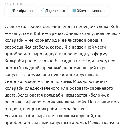
46 РЕЦЕПТОВ
В избранное
Поделиться
0
Комментировать
Слово «кольраби» объединяет два немецких слова: Kohl
— «капуста» и Rübe — «репа». Однако «капустная репа» -
кольраби – не корнеплод и не листовой овощ, а
разросшийся стебель, который в надземной части
приобретает шаровидную или реповидную форму.
Кольраби растёт, словно бы сидя на земле, а вкус у неё
нежный, сладкий, ореховый, напоминающий вкус
капусты, к тому же она невероятно хрустящая.
Сезон кольраби – с лета до зимы. Можно встретить
кольраби бледно-зелёного или розовато-сиреневого
цвета. Зеленоватая кольраби называется «белой», а
розовая – «фиолетовой» или «красной». Но независимо
от цвета, внутри кольраби всегда белая.
Если кольраби вырастает слишком крупной, она
приобретает сильный капустный аромат. Мелкая капуста