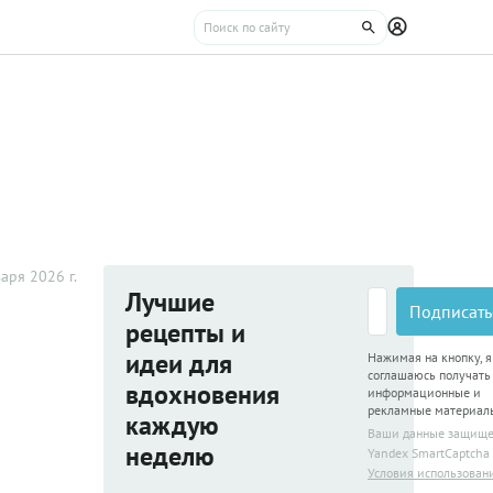
аря 2026 г.
Лучшие
Подписать
рецепты и
идеи для
Нажимая на кнопку, я
соглашаюсь получать
вдохновения
информационные и
рекламные материал
каждую
Ваши данные защищ
неделю
Yandex SmartCaptcha
Условия использован