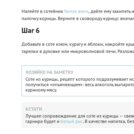
Налейте в сотейник
белое вино
, дайте ему закипеть 
палочку корицы. Верните в сковороду курицу: внача
Шаг 6
Добавьте в соте изюм, курагу и яблоки, накройте кр
тарелки в духовке или микроволновой печи. Разложи
ХОЗЯЙКЕ НА ЗАМЕТКУ
Соте из курицы, рецепт которого подразумевает и
получиться «опьяняющим»: весь алкоголь выпаритс
куриному мясу.
КСТАТИ
Лучшее сопровождение для соте из курицы — свеж
гарнира будет и
белый рис
. В качестве напитка, б