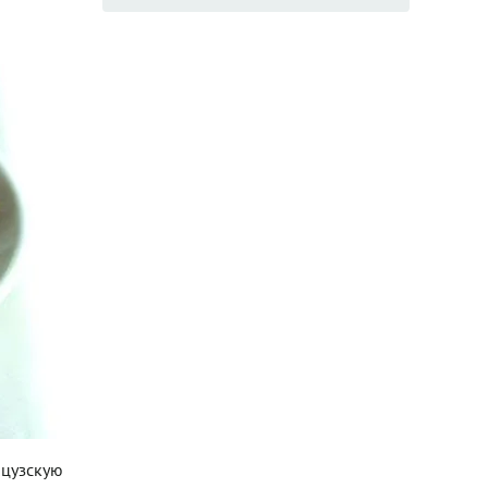
нцузскую