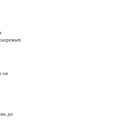
а
разрежьте
ы на
ая, до