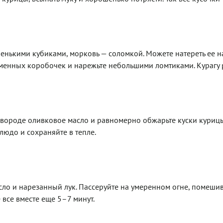
ленькими кубиками, морковь — соломкой. Можете натереть ее н
еменных коробочек и нарежьте небольшими ломтиками. Курагу 
овороде оливковое масло и равномерно обжарьте куски куриц
людо и сохраняйте в тепле.
ло и нарезанный лук. Пассеруйте на умеренном огне, помешив
 все вместе еще 5–7 минут.