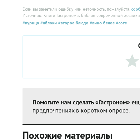
Если вы заметили ошибку или неточность, пожалуйста,
соо
Источник: Книги Гастронома: библия современной хозяйки
#курица
#яблоки
#второе блюдо
#вино белое
#соте
Помогите нам сделать «Гастроном» ещ
предпочтениях в коротком опросе.
Похожие материалы