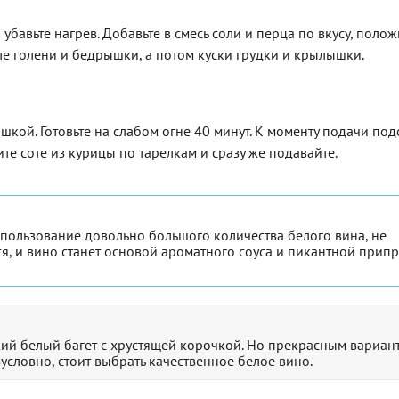
и убавьте нагрев. Добавьте в смесь соли и перца по вкусу, полож
ле голени и бедрышки, а потом куски грудки и крылышки.
ышкой. Готовьте на слабом огне 40 минут. К моменту подачи по
те соте из курицы по тарелкам и сразу же подавайте.
спользование довольно большого количества белого вина, не
я, и вино станет основой ароматного соуса и пикантной прип
ий белый багет с хрустящей корочкой. Но прекрасным вариан
езусловно, стоит выбрать качественное белое вино.