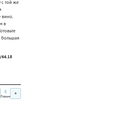
 с той же
м
 вино.
м в
Готовьте
т большая
г/66.18
4
+
Порции