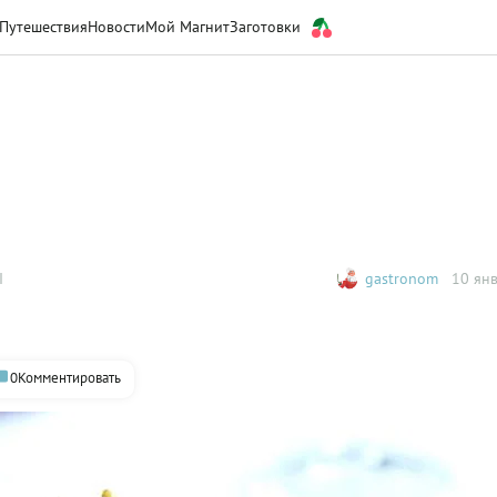
Путешествия
Новости
Мой Магнит
Заготовки
Ы
gastronom
10 янв
0
Комментировать