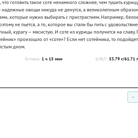
 что готовить такое соте ненамного сложнее, чем тушить курицу
и надежные овощи никуда не денутся, а великолепным образо
ми, которые нужно выбирать с пристрастием. Например, белое
тому не пьется, а то, которое вы стали бы пить с удовольствие
ый, курагу — мясистую. И соте из курицы получится на славу. 
отейник» произошло от «соте»? Если нет сотейника, то подойде
лстым дном.
Готовка:
1 ч 15 мин
Б/Ж/У:
53.79 г/61.71 
-