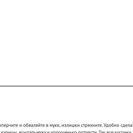
перчите и обваляйте в муке, излишки стряхните. Удобно сделат
курицы, всыпать муку и хорошенько потрясти. Так все кусочки