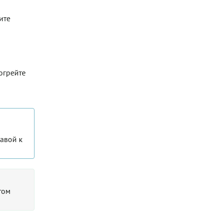
ите
догрейте
равой к
том