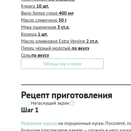
Курага
10 шт.
Вино белое сухое
400 мл
Масло сливочное
50 г
Мука пшеничная
3 ст.л.
Корица
1 шт.
Масло оливковое Extra Vergine
2 ст.л.
Перец чёрный молотый
по вкусу
Соль
по вкусу
Таблица мер и весов
Рецепт приготовления
Негаснущий экран
Шаг 1
Разрежьте курицу
на порционные куски. Посолите, по
большом пластиковом пакете — сложить в него куски 