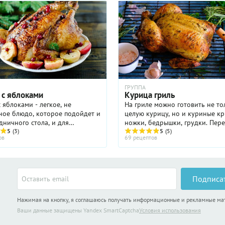
ГРУППА
 с яблоками
Курица гриль
 яблоками - легкое, не
На гриле можно готовить не то
ное блюдо, которое подойдет и
целую курицу, но и куриные к
дничного стола, и для
ножки, бедрышки, грудки. Пер
ого семейного обеда. И
5
(3)
приготовлением курицу марин
5
(5)
ов
69 рецептов
я курица с яблоками очень
часа. Маринад может быть остр
поэтому такое блюдо выручит
сладковатый, пряный, ...
Подписа
Нажимая на кнопку, я соглашаюсь получать информационные и рекламные м
Ваши данные защищены Yandex SmartCaptcha
Условия использования