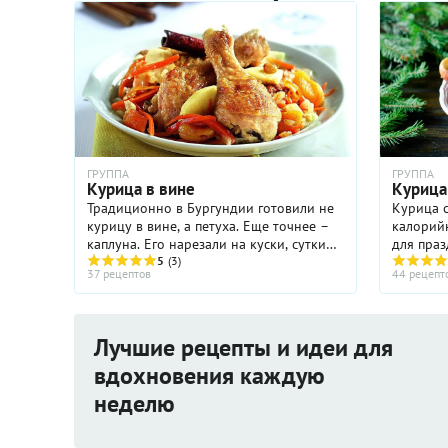
ГРУППА
ГРУППА
Курица в вине
Курица
Традиционно в Бургундии готовили не
Курица с
курицу в вине, а петуха. Еще точнее –
калорий
каплуна. Его нарезали на куски, сутки
для праз
мариновали в вине, в затем долго
5
(3)
воскресн
37 рецептов
44 рецепт
тушили, чтобы мясо было мягкое и
готовитс
ароматное. Вместе с ...
быстро, 
...
Лучшие рецепты и идеи для
вдохновения каждую
неделю