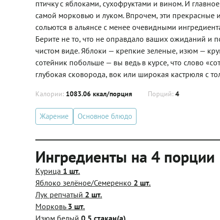
птичку с яблоками, сухофруктами и вином. И главное,
самой морковью и луком. Впрочем, эти прекрасные 
сольются в альянсе с менее очевидными ингредиента
Берите не то, что не оправдало ваших ожиданий и поэ
чистом виде. Яблоки — крепкие зеленые, изюм — крупн
сотейник побольше — вы ведь в курсе, что слово «с
глубокая сковорода, вок или широкая кастрюля с то
Калории:
1083.06 ккал/порция
Порций:
4
Жарение
Основное блюдо
Ингредиенты на 4 порции
Курица
1 шт.
Яблоко зелёное/Семеренко
2 шт.
Лук репчатый
2 шт.
Морковь
3 шт.
Изюм белый
0.5 стакан(а)