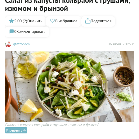
Салат из капусты кольраби с грушами,
изюмом и брынзой
5.00 (2)
Оценить
В избранное
Поделиться
0
Комментировать
gastronom
06 июня 2025 г.
Салат из капусты кольраби с грушами, изюмом и брынзой
К рецепту