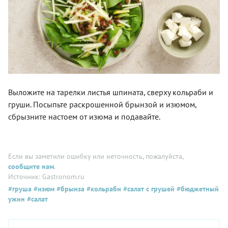
Выложите на тарелки листья шпината, сверху кольраби и
груши. Посыпьте раскрошенной брынзой и изюмом,
сбрызните настоем от изюма и подавайте.
Если вы заметили ошибку или неточность, пожалуйста,
сообщите нам
.
Источник: Gastronom.ru
#груша
#изюм
#брынза
#кольраби
#салат с грушей
#бюджетный
ужин
#салат