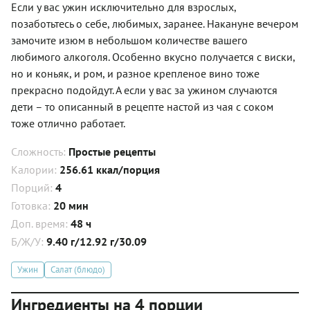
Если у вас ужин исключительно для взрослых,
позаботьтесь о себе, любимых, заранее. Накануне вечером
замочите изюм в небольшом количестве вашего
любимого алкоголя. Особенно вкусно получается с виски,
но и коньяк, и ром, и разное крепленое вино тоже
прекрасно подойдут. А если у вас за ужином случаются
дети – то описанный в рецепте настой из чая с соком
тоже отлично работает.
Сложность:
Простые рецепты
Калории:
256.61 ккал/порция
Порций:
4
Готовка:
20 мин
Доп. время:
48 ч
Б/Ж/У:
9.40 г/12.92 г/30.09
Ужин
Салат (блюдо)
Ингредиенты на 4 порции