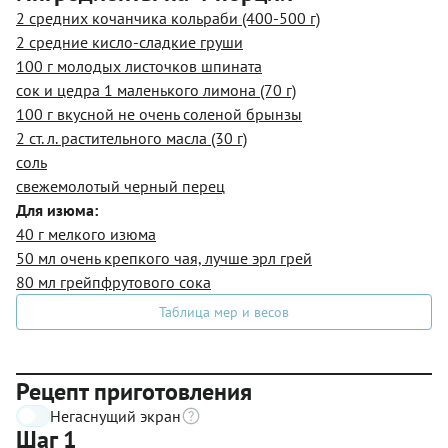
2 средних кочанчика кольраби (400-500 г)
2 средние кисло-сладкие груши
100 г молодых листочков шпината
сок и цедра 1 маленького лимона (70 г)
100 г вкусной не очень соленой брынзы
2 ст. л. растительного масла (30 г)
соль
свежемолотый черный перец
Для изюма:
40 г мелкого изюма
50 мл очень крепкого чая, лучше эрл грей
80 мл грейпфрутового сока
Таблица мер и весов
Рецепт приготовления
Негаснущий экран
Шаг 1