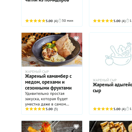
30 мин
1
5.00
(4)
5.00
(4)
ЖАРЕНЫЙ СЫР
Жареный камамбер с
ЖАРЕНЫЙ СЫР
медом, орехами и
Жареный адыгей
сезонными фруктами
сыр
Удивительно простая
закуска, которая будет
уместна даже в самом
1
изысканном обществе. Все
5.00
(3)
5.00
(4)
дело - в артистически
подобранных ингредиентах.
Сочетание теплого сыра с
поджаристой корочкой и