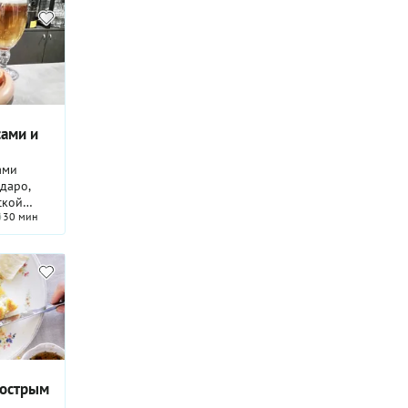
сами и
ами
даро,
ской
30 мин
 Эта
быстро,
куратным
ика, так
 его во
 острым