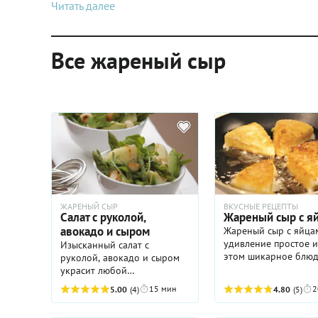
Читать далее
Все жареный сыр
ЖАРЕНЫЙ СЫР
ВКУСНЫЕ РЕЦЕПТЫ
Салат с руколой,
Жареный сыр с я
авокадо и сыром
Жареный сыр с яйца
удивление простое и
Изысканный салат с
этом шикарное блю
руколой, авокадо и сыром
ресторанного уровня
украсит любой
можно подать в каче
праздничный стол,
15 мин
2
5.00
(4)
4.80
(5)
легкой горячей заку
особенно подойдет он для
стол, сопроводив св
романтического ужина. У