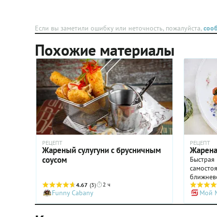
фруктами, апример 
или инжиром. Шеф
ресторана Maetless 
Если вы заметили ошибку или неточность, пожалуйста,
соо
Заварницин предлаг
жареный на гриле ха
Похожие материалы
маринованной груше
РЕЦЕПТ
РЕЦЕПТ
Жареный сулугуни с брусничным
Жарена
соусом
Быстрая 
самосто
ближнев
2 ч
4.67
(3)
с острым
Funny Cabany
Мой 
равноду
можно вс
кстати, 