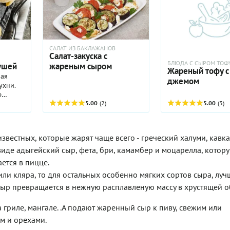
перца и листочков
можно приготовить
– будет даже лучше
дать ей как следуе
настояться. Интер
добавить к меду н
САЛАТ ИЗ БАКЛАЖАНОВ
Салат-закуска с
сушеных цветов ла
БЛЮДА С СЫРОМ ТОФ
ушей
жареным сыром
или хлопьев чили –
Жареный тофу с
другое, будет здо
ная
джемом
дополнять достато
ухни.
нейтральный вкус 
е
Небольшой совет:
у
5.00
(2)
5.00
(3)
попробуйте ваши 
вычные
черри, прежде чем
 или
приправить их ли
вестных, которые жарят чаще всего - греческий халуми, кавк
соком – возможно,
е
им потребуется ме
 виде адыгейский сыр, фета, бри, камамбер и моцарелла, котор
ороде
но
ается в пицце.
ым
ли кляра, то для остальных особенно мягких сортов сыра, луч
рки
й сыр превращается в нежную расплавленую массу в хрустящей о
пать
м,
ли
 гриле, мангале. .А подают жаренный сыр к пиву, свежим или
ошо
м и орехами.
и и