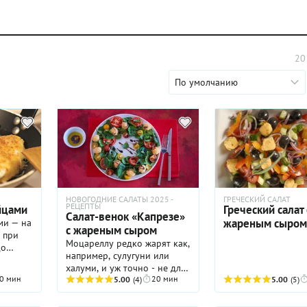
20
По умолчанию
НОВОГОДНИЕ САЛАТЫ 2025 -
ГРЕЧЕСКИЙ САЛАТ
РЕЦЕПТЫ
йцами
Греческий салат 
Салат-венок «Капрезе»
жареным сыром
ми — на
с жареным сыром
 при
Моцареллу редко жарят как,
до
например, сулугуни или
. Его
халуми, и уж точно - не для
стве
0 мин
20 мин
салата "Капрезе". Но в честь
5.00
(4)
5.00
(5)
ски на
праздника ничего не
ежими
помешает нам приготовить