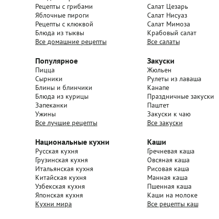
Рецепты с грибами
Салат Цезарь
Яблочные пироги
Салат Нисуаз
Рецепты с клюквой
Салат Мимоза
Блюда из тыквы
Крабовый салат
Все домашние рецепты
Все салаты
Популярное
Закуски
Пицца
Жюльен
Сырники
Рулеты из лаваша
Блины и блинчики
Канапе
Блюда из курицы
Праздничные закуски
Запеканки
Паштет
Ужины
Закуски к чаю
Все лучшие рецепты
Все закуски
Национальные кухни
Каши
Русская кухня
Гречневая каша
Грузинская кухня
Овсяная каша
Итальянская кухня
Рисовая каша
Китайская кухня
Манная каша
Узбекская кухня
Пшенная каша
Японская кухня
Каши на молоке
Кухни мира
Все рецепты каш