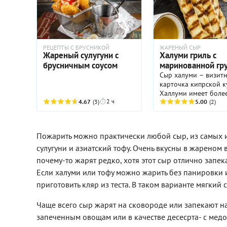
текучей сердцевинкой,
хрустящих орехов и
капельки меда - разве это
не настоящая роскошь?
Идеальным
РЕЦЕПТЫ С БРУСНИКОЙ
ЖАРЕНЫЙ СЫР
сопровождением к
Жареный сулугуни с
Халуми гриль с
запеченному камамберу
брусничным соусом
маринованной гр
станет шампанское. Или
Сыр халуми – визит
бокал шардоне,
карточка кипрской к
выдержанного в дубе.
Халлуми имеет боле
2 ч
4.67
(3)
высокую температур
5.00
(2)
плавления, чем при
нам адыгейский сыр
сулугуни. Его можно
Пожарить можно практически любой сыр, из самых из
обжарить на решетк
сулугуни и азиатский тофу. Очень вкусны в жареном
мангала или на сков
гриль, предваритель
почему-то жарят редко, хотя этот сыр отлично запек
сбрызнутой оливков
Если халуми или тофу можно жарить без панировки и
маслом. После обжа
приготовить кляр из теста. В таком варианте мягки
халлуми можно посы
рубленным базилико
тимьяном, орегано и
Чаще всего сыр жарят на сковороде или запекают на
мятой. Этот сыр хор
запеченным овощам или в качестве десесрта- с медо
сочетается с овощам