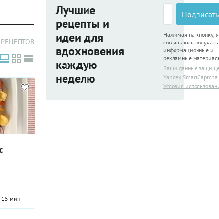
Лучшие
Подписать
рецепты и
идеи для
Нажимая на кнопку, я
 РЕЦЕПТОВ
соглашаюсь получать
вдохновения
информационные и
рекламные материал
каждую
Ваши данные защищ
неделю
Yandex SmartCaptcha
Условия использован
с
15 мин