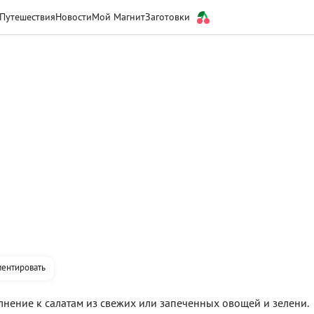
Путешествия
Новости
Мой Магнит
Заготовки
ентировать
лнение к салатам из свежих или запеченных овощей и зелени.