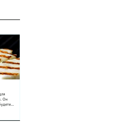
для
. Он
будете
ально
лыка или