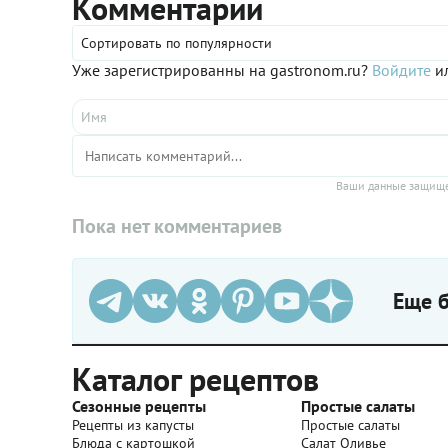
Комментарии
приготов
другие 
Сортировать по популярности
например
(который
Уже зарегистрированны на gastronom.ru?
Войдите
ил
в таком 
Не забуд
сковород
корочка 
образова
черного 
Ваши данные защище
можно пр
даже луч
Пока нет комментариев
настоять
немного
хлопьев 
здорово
нейтрал
Еще б
совет: 
черри, п
лимонны
Каталог рецептов
им потре
Сезонные рецепты
Простые салаты
Рецепты из капусты
Простые салаты
Блюда с картошкой
Салат Оливье