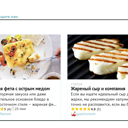
грушей
Андрей
бщите нам
.
ает
луми с
й.
СТАТЬЯ
я фета с острым медом
Жареный сыр и компания
горячая закуска или даже
Если вы ищете идеальный сыр 
ятельное основное блюдо в
жарки, мы рекомендуем халуми
осточном стиле – жареная фета
точно не расплавится, если вы 
25 мин
 медом – никого не оставит
5
(4)
правильно его готовить. И иде
4.8
(5)
Магнит
gastronom
шным. Сочетание сыра и меда
подойдет для необычного шаш
третить во многих кухнях. И,
салата.
таким способом можно