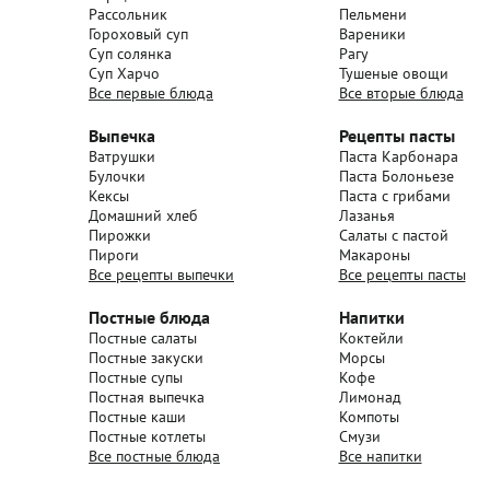
Рассольник
Пельмени
Гороховый суп
Вареники
Суп солянка
Рагу
Суп Харчо
Тушеные овощи
Все первые блюда
Все вторые блюда
Выпечка
Рецепты пасты
Ватрушки
Паста Карбонара
Булочки
Паста Болоньезе
Кексы
Паста с грибами
Домашний хлеб
Лазанья
Пирожки
Салаты с пастой
Пироги
Макароны
Все рецепты выпечки
Все рецепты пасты
Постные блюда
Напитки
Постные салаты
Коктейли
Постные закуски
Морсы
Постные супы
Кофе
Постная выпечка
Лимонад
Постные каши
Компоты
Постные котлеты
Смузи
Все постные блюда
Все напитки