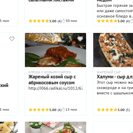
Быстрая горячая за
или даже самостоя
основное блюдо в
5 мин
30 мин
5.00
(4)
ближневосточном с
5.00
(4)
жареная фета с ос
медом – никого не
равнодушным. Соч
сыра и меда можн
встретить во многи
И, кстати, таким с
можно приготовить
только фету, но и 
молодые рассольны
БЛЮДА С КОЗЬИМ СЫРОМ
ЖАРЕНЫЙ СЫР
например, сулугуни
Жареный козий сыр с
Халуми - сыр дл
плотный тофу (кот
абрикосовым соусом
Этот сыр можно жа
ский
самом деле совсем 
сковороде и на гр
http://i066.radikal.ru/1012/62/a3dce7fe664b.jpg
таком сочетании б
вместе с шашлыко
очень хорош. Не з
как следует разогр
сковороду и масло 
5 мин
15 мин
5.00
(4)
5.00
(5)
чтобы корочка на
поверхности сыра
образовалась быст
Заправку из меда, 