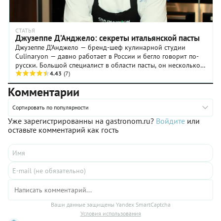
базилик с
сумасшедшим
холмов в
ароматом…,
районе
а
Генуи,
СТАТЬЯ
домочадцы
Джузеппе Д’Анджело: секреты итальянской пасты
который
нетерпеливо
Джузеппе Д’Анджело — бренд-шеф кулинарной студии
лишен
бегают
Culinaryon — давно работает в России и бегло говорит по-
ментолового
вокруг и
русски. Большой специалист в области пасты, он несколько
привкуса.
норовят
лет сотрудничает с ...
4.43
(7)
Нам же
залезть в
выбирать
миску
Комментарии
не
пальцем,
приходится:
а то и
Сортировать по популярности
главное,
сложенной
чтоб был
Уже зарегистрированны на gastronom.ru?
Войдите
или
в
свежий,
оставьте комментарий как гость
черпалку
зеленый,
ладошкой!
с
(да-да! …
блестящими
были
выпуклыми
прецеденты,
листочками.
знаем,
В общем,
плавали…
вы
Существует
поняли:
множество
Ваши данные защищены Yandex SmartCaptcha
тонкостей
версий
Условия использования
много, но
этого