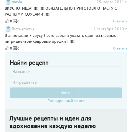
masia
29 марта 2011 г.
дело, в
Соуса.
ВКУСНОТИЩА!!!!!!!!!!! ОБЯЗАТЕЛЬНО ПРИГОТОВЛЮ ПАСТУ С
принципе,
Поняв
нехитрое.
РАЗНЫМИ СОУСАМИ!!!!!!
его
принцип,
0
0
Ответить
ВЫ
Гость (гость)
1 сентября 2010 г.
сможете
В аннотации к соусу Песто забыли указать один из главных
приготовить
ингридиентов-Кедровые орешки !!!!!!!
собственный,
уникальный
0
0
Ответить
Песто,
который
Найти рецепт
не купить
в
магазине!
А это моя
авторская
интерпретация
Найти
Соуса
ПЕСТО.
Расширенный поиск
При
использовании
указанного
Лучшие рецепты и идеи для
ниже
вдохновения каждую неделю
количества