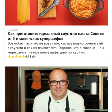
взять
лесов мы
итальянский
впереди
грана
планеты
падано,
всей!).
чем,
ВЫ,
скажем,
конечно,
аргентинский
СТАТЬЯ
можете
Как приготовить идеальный соус для пасты. Советы
пармезан.
купить
Оливковое
от 5 итальянских супершефов
Песто в
масло
Все любят пасту, но не все знают, как правильно сочетать её
супермаркете…
должно
с соусами и как их приготовить. Хорошо, что в современном
Но разве
быть
мире самые титулованные шефы делятся своими
можно
нерафинированное,
кулинарными секретами в ...
4.78
(9)
сравнить
первого
магазинный
холодного
с Соусом,
отжима и,
приготовленным
разумеется,
своими
итальянское.
руками…!?...
В
Когда
оригинальном
свежайший,
итальянском
изумрудно-
рецепте
малахитовый
песто
Песто,
используют
наполняет
особый
весь дом