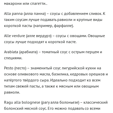
происходит
подробный
момента!)
макарони или спагетти..
и
царствует
от
рецепт
Классический
нежным,
на кухнях
глагола
вам в
Генуэзский
и
всего
Alla panna (алла панна) – соусы с добавлением сливок. К
pestare,
помощь!
Песто
вкусным.
мира уже
что
таким соусам лучше подавать равиоли и крупные виды
(Pesto
Ну а
четвертый
значит
alla
короткой пасты (например, фарфалле).
потом
век и не
«толочь»,
Genovese)
прослаивайте
сдает
«дробить»,
готовится
им листы
своих
Alle verdure (алле вердурэ) – соусы с овощами. Овощные
«раздавливать».
в
лазаньи с
позиций.
А значит,
соусы лучше подходят к короткой пасте.
мраморной
начинкой
Предлагаем
готовить
ступке с
или
вам
мы будем
Arabiata (арабиата) – томатный соус с острым перцем и
деревянным
заливайте
классический
итальянское
пестиком
специями.
ингредиенты
рецепт
песто в
– отсюда
жюльена
соуса
мраморной
и его
перед
бешамель.
Pesto (песто) – знаменитый соус лигурийской кухни на
ступке
название,
запеканием.
при
основе оливкового масла, базилика, кедровых орешков и
как ВЫ,
Кстати,
помощи
наверняка,
натёртого твёрдого сыра. Идеально подходит ко всем
бешамель
пестика.
догадались.
прекрасно
типам свежей пасты, а также к мясным или овощным
Традиционный
Оригинальный
подходит
рецепт
равиоли.
состав
для
песто
Соуса:
любимого
Италии
листья
Ragu alla bolognese (рагу алла болоньезе) – классический
многими
подразумевает
Генуэзского
мяса по-
болонский мясной соус. Его можно подавать со всеми
использование
базилика,
французски: