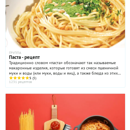
мы
механического
упростим
отжима).
рецепт и
Классический
ограничимся
Песто
одним
имеет
пармезаном.
специфический
К
зелёный
сожалению,
(я бы
где бы ни
назвал
был
его
ГРУППА
произведен
«малахитовый»)
Паста - рецепт
аналог
цвет.
Традиционно словом «паста» обозначают так называемые
этого
Российские
макаронные изделия, которые готовят из смеси пшеничной
сыра, он
повара
муки и воды (или муки, воды и яиц), а также блюда из этих
будет
вместо
изделий.
5
(5)
сильно
редких у
1231 рецептов
отличаться
нас семян
от
пинии
аутентичного
добавляют
итальянского.
в Песто
В
кедровые
отсутствии
орешки
настоящего
(благо, по
пармезана
площади
лучше
кедровых