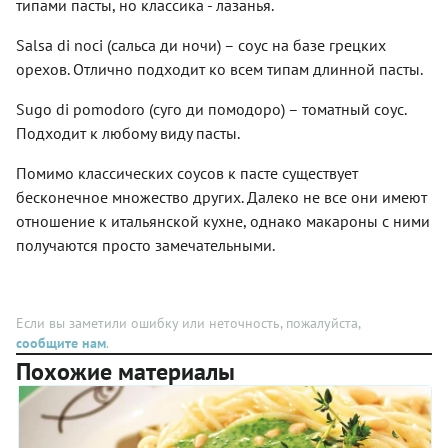
двух
типами пасты, но классика - лазанья.
пиноли –
получится
видов
семена
вкуснее,
сыра в
Salsa di noci (сальса ди ночи) – соус на базе грецких
(орешки)
чем с
соотношении
местной
орехов. Отлично подходит ко всем типам длинной пасты.
майонезом,
2:1.
сосны
и точно
Первый,
пинии,
полезнее.
Sugo di pomodoro (cуго ди помодоро) – томатный соус.
конечно
твёрдый
же,
Подходит к любому виду пасты.
сыр из
пармезан,
овечьего
он же
молока
Помимо классических соусов к пасте существует
пармиджано
(Фьоре
бесконечное множество других. Далеко не все они имеют
реджано.
сардо
А
отношение к итальянской кухне, однако макароны с ними
либо же
второй —
Пекорино
получаются просто замечательными.
овечий
или
сыр с
Пармезан),
Сардинии
чеснок,
фиоре
соль,
Если вы заметили ошибку или неточность, пожалуйста,
сардо
лигурийское
сообщите нам
.
или
оливковое
пекорино
Похожие материалы
масло
романо.
качества
По
extra
понятным
virgin
причинам
(нерафинированное,