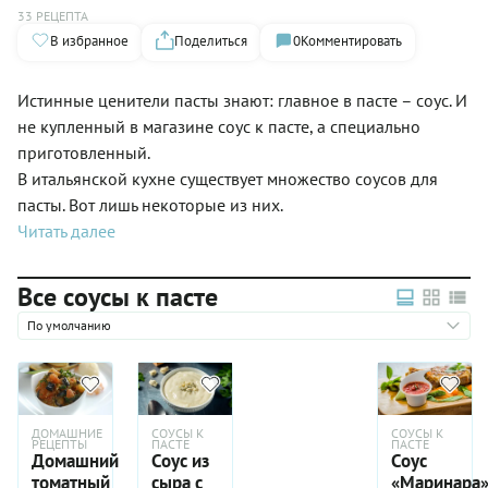
33 РЕЦЕПТА
В избранное
Поделиться
0
Комментировать
Истинные ценители пасты знают: главное в пасте – соус. И
не купленный в магазине соус к пасте, а специально
приготовленный.
В итальянской кухне существует множество соусов для
пасты. Вот лишь некоторые из них.
Читать далее
Все соусы к пасте
По умолчанию
ДОМАШНИЕ
СОУСЫ К
СОУСЫ К
РЕЦЕПТЫ
ПАСТЕ
ПАСТЕ
Домашний
Соус из
Соус
томатный
сыра с
«Маринара