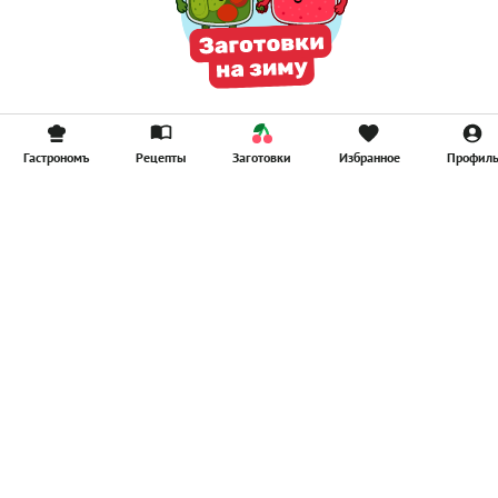
Гастрономъ
Рецепты
Заготовки
Избранное
Профил
Главная
Рецепты
Продукты
Здоровье
Путешествия
Рестораны
Новости
Реклама в ООО "Гастроном Медиа"
Контакты
Политика в отношении обработки персональных данных
Пользовательское соглашение
Политика обработки файлов cookie
Рейтинг пользователей
Архив спец. проектов
Все материалы
© ООО «Гастроном Медиа», 2008 – 2026.
Перепечатка материалов данного сайта возможна только с
письменного разрешения редакции. При цитировании ссылка на
www.gastronom.ru
обязательна.
E-mail:
info@gastronom.ru