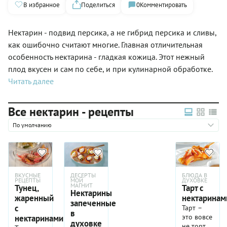
В избранное
Поделиться
0
Комментировать
Нектарин - подвид персика, а не гибрид персика и сливы,
как ошибочно считают многие. Главная отличительная
особенность нектарина - гладкая кожица. Этот нежный
плод вкусен и сам по себе, и при кулинарной обработке.
Читать далее
Все нектарин - рецепты
По умолчанию
ВКУСНЫЕ
ДЕСЕРТЫ
БЛЮДА В
РЕЦЕПТЫ
МОЙ
ДУХОВКЕ
МАГНИТ
Тунец,
Тарт с
Нектарины
жаренный
нектаринам
запеченные
с
Тарт –
в
это вовсе
нектаринами
духовке
не торт