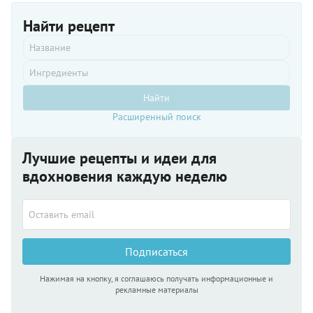
любите
Найти рецепт
подобные
сочетания,
рецепт
стоит
непременно
сохранить
Найти
и
опробовать
Расширенный поиск
при
ближайшем
удобном
Лучшие рецепты и идеи для
случае.
вдохновения каждую неделю
Подписаться
Нажимая на кнопку, я соглашаюсь получать информационные и
рекламные материалы