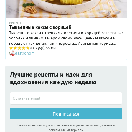
РЕЦЕПТ
Тыквенные кексы с корицей
Тыквенные кексы с грецкими орехами и корицей согреют вас
холодным зимним вечером своим насыщенным вкусом и
порадуют как детей, так и взрослых. Ароматная корица
55 мин
прекрасно подчеркивает сладость тыквы, а грецкие орехи
4.83
(6)
gastronom
придают кексам приятный хруст. Примечательно, что вкус
тыквы не сильно выражен, а значит это отличная
возможность накормить детей полезной клетчаткой, даже
если они не любят этот овощ. Кроме того, с помощью этого
Лучшие рецепты и идеи для
рецепта вы сможете использовать остатки тыквы, особенно
если она оказалась не очень сладкой и вкусной. Добавление
вдохновения каждую неделю
тертой мякоти придают кексам влажную плотную текстуру, а
также красивый жизнерадостный цвет.
Подписаться
Нажимая на кнопку, я соглашаюсь получать информационные и
рекламные материалы