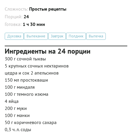
Сложность:
Простые рецепты
Порций:
24
Готовка:
1 ч 30 мин
Духовка
Выпекание
Завтрак
Полдник
Выпечка
Ингредиенты на 24 порции
300 г сочной тыквы
5 крупных сочных нектаринов
цедра и сок 2 апельсинов
150 мл простокваши
100 г миндаля
100 г темного изюма
4 яйца
200 г муки
100 г манки
50 г коричневого сахара
0,3 ч. л. соды