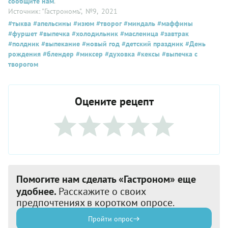
сообщите нам
.
Источник: "Гастрономъ"
, №9
, 2021
#тыква
#апельсины
#изюм
#творог
#миндаль
#маффины
#фуршет
#выпечка
#холодильник
#масленица
#завтрак
#полдник
#выпекание
#новый год
#детский праздник
#День
рождения
#блендер
#миксер
#духовка
#кексы
#выпечка с
творогом
Оцените рецепт
Помогите нам сделать «Гастроном» еще
удобнее.
Расскажите о своих
предпочтениях в коротком опросе.
Пройти опрос