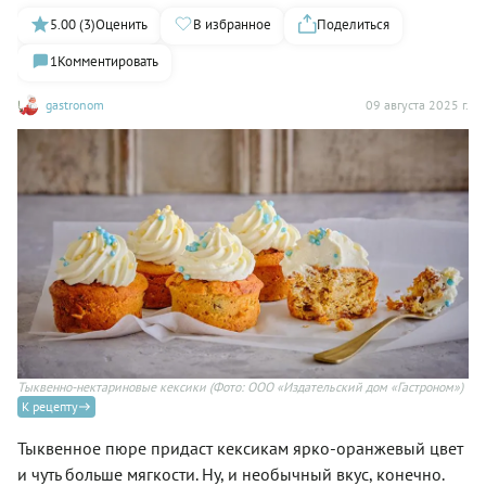
5.00 (3)
Оценить
В избранное
Поделиться
1
Комментировать
gastronom
09 августа 2025 г.
Тыквенно-нектариновые кексики
(Фото: ООО «Издательский дом «Гастроном»)
К рецепту
Тыквенное пюре придаст кексикам ярко-оранжевый цвет
и чуть больше мягкости. Ну, и необычный вкус, конечно.