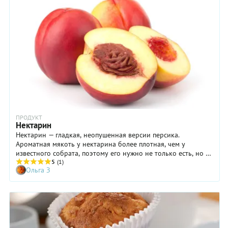
ПРОДУКТ
Нектарин
Нектарин — гладкая, неопушенная версии персика.
Ароматная мякоть у нектарина более плотная, чем у
известного собрата, поэтому его нужно не только есть, но и
готовить. Этот фрукт отлично подходит для гриля и мясных
5
(1)
Ольга З
блюд, приготовленных на плите. Его удобно использовать в
пирогах и салатах (не только фруктовых, что особенно
приятно).