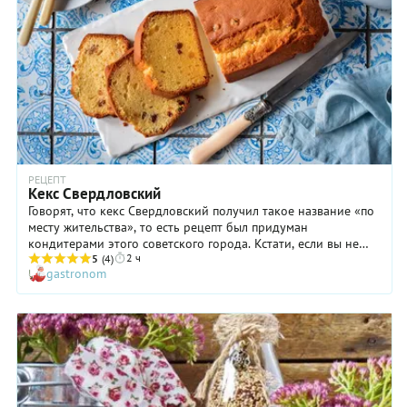
РЕЦЕПТ
Кекс Свердловский
Говорят, что кекс Свердловский получил такое название «по
месту жительства», то есть рецепт был придуман
кондитерами этого советского города. Кстати, если вы не
2 ч
знаете, то так в СССР назывался современный Екатеринбург.
5
(4)
gastronom
Имя города изменилось, но кекс для поклонников так и
остался «Свердловским». Многие отмечают его сходство со
«Столичным», хотя отличия, конечно есть. Нам кажется, что,
благодаря сгущенному молоку в составе, текстура
«Свердловского» получается более плотной, а во вкусе явно
слышатся сливочные ноты. Попробуйте приготовить этот
кекс и сравнить сами! Но с уверенностью можно сказать, что
кекс Свердловский точно не останется незамеченным на
вашем столе.