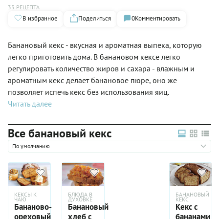
33 РЕЦЕПТА
В избранное
Поделиться
0
Комментировать
Банановый кекс - вкусная и ароматная выпека, которую
легко приготовить дома. В банановом кексе легко
регулировать количество жиров и сахара - влажным и
ароматным кекс делает банановое пюре, оно же
позволяет испечь кекс без использования яиц.
Читать далее
Все банановый кекс
По умолчанию
КЕКСЫ К
БЛЮДА В
БАНАНОВЫЙ
ЧАЮ
ДУХОВКЕ
КЕКС
Бананово-
Банановый
Кекс с
ореховый
хлеб с
бананами