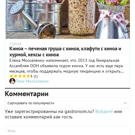
СТАТЬЯ
Киноа – печеная груша с киноа, клафути с киноа и
хурмой, кексы с киноа
Елена Москаленко напоминает, что 2013 год Генеральная
Ассамблея ООН объявила годом киноа. У нас есть еще пара
месяцев, чтобы поддержать модную тенденцию и открыть
для себя удивительный кулинарный мир киноа.
5
(2)
Лена Москаленко
Комментарии
Сортировать по популярности
Уже зарегистрированны на gastronom.ru?
Войдите
или
оставьте комментарий как гость