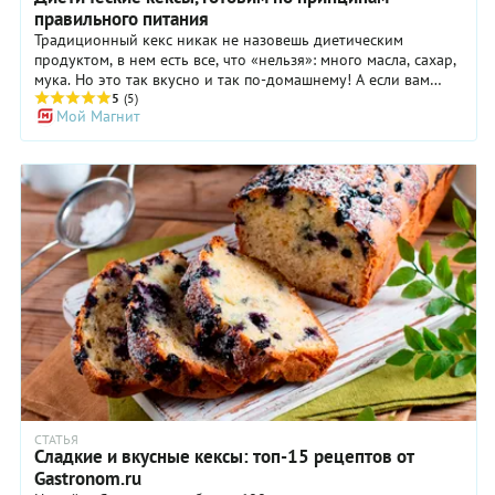
правильного питания
Традиционный кекс никак не назовешь диетическим
продуктом, в нем есть все, что «нельзя»: много масла, сахар,
мука. Но это так вкусно и так по-домашнему! А если вам
важно соблюдать принципы правильного питания,
5
(5)
Мой Магнит
попробуйте наш йогуртовый кекс с цукини — это тоже
отличный рецепт!
СТАТЬЯ
Сладкие и вкусные кексы: топ-15 рецептов от
Gastronom.ru