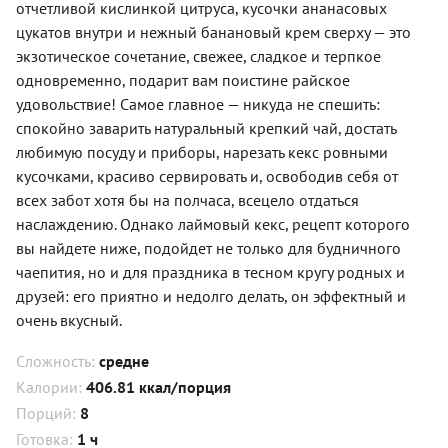
отчетливой кислинкой цитруса, кусочки ананасовых
цукатов внутри и нежный банановый крем сверху — это
экзотическое сочетание, свежее, сладкое и терпкое
одновременно, подарит вам поистине райское
удовольствие! Самое главное — никуда не спешить:
спокойно заварить натуральный крепкий чай, достать
любимую посуду и приборы, нарезать кекс ровными
кусочками, красиво сервировать и, освободив себя от
всех забот хотя бы на полчаса, всецело отдаться
наслаждению. Однако лаймовый кекс, рецепт которого
вы найдете ниже, подойдет не только для будничного
чаепития, но и для праздника в тесном кругу родных и
друзей: его приятно и недолго делать, он эффектный и
очень вкусный.
Сложность:
средне
Калории:
406.81 ккал/порция
Порций:
8
Готовка:
1 ч