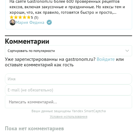
На сайте Gastronom.ru более 600 проверенных рецептов
кексов, включая закусочные и праздничные. Но кексы тем и
хороши, что, как правило, готовятся быстро и просто,
поэтому печь их можно без всякого повода. Вот захочется
5
(5)
Мария Федина
вам чего-нибудь вкусного к чаю — открывайте эту страницу,
выбирайте рецепт сладкого кекса и радуйте себя и близких
хоть каждый день.
Комментарии
Сортировать по популярности
Уже зарегистрированны на gastronom.ru?
Войдите
или
оставьте комментарий как гость
Ваши данные защищены Yandex SmartCaptcha
Условия использования
Пока нет комментариев