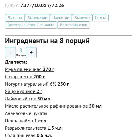
Б/Ж/У:
7.37 г/10.01 г/72.26
Духовка
Выпекание
Чаепитие
Выпечка
Кексы
Вегетарианство: Ово-лакто
Вегетарианство
Ингредиенты на 8 порций
8
-
+
Порций
Для теста:
Мука пшеничная
270 г
Сахар-песок
200 г
Йогурт натуральный 6%
250 г
Яйцо куриное
2 г
Лаймовый сок
50 мл
Масло растительное рафинированное
50 мл
Ананасовые цукаты
Цедра лайма
1 ст.л.
Разрыхлитель теста
1.5 ч.л.
Сода пищевая
0.5 ч.л.