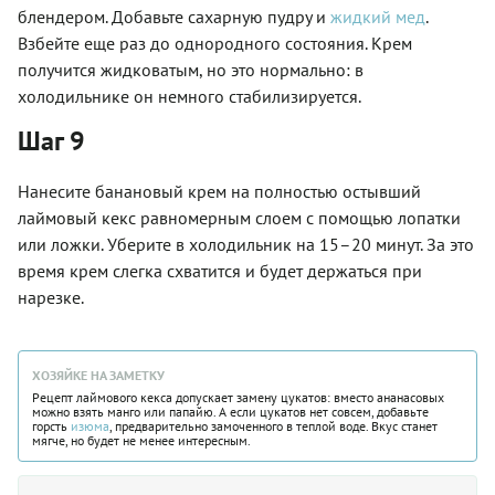
блендером. Добавьте сахарную пудру и
жидкий мед
.
Взбейте еще раз до однородного состояния. Крем
получится жидковатым, но это нормально: в
холодильнике он немного стабилизируется.
Шаг 9
Нанесите банановый крем на полностью остывший
лаймовый кекс равномерным слоем с помощью лопатки
или ложки. Уберите в холодильник на 15–20 минут. За это
время крем слегка схватится и будет держаться при
нарезке.
ХОЗЯЙКЕ НА ЗАМЕТКУ
Рецепт лаймового кекса допускает замену цукатов: вместо ананасовых
можно взять манго или папайю. А если цукатов нет совсем, добавьте
горсть
изюма
, предварительно замоченного в теплой воде. Вкус станет
мягче, но будет не менее интересным.