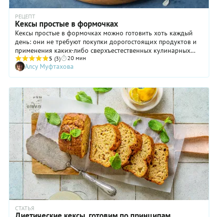
РЕЦЕПТ
Кексы простые в формочках
Кексы простые в формочках можно готовить хоть каждый
день: они не требуют покупки дорогостоящих продуктов и
применения каких-либо сверхъестественных кулинарных
20 мин
знаний и умений. Зато нравится такая выпечка едва ли не
5
(3)
Алсу Муфтахова
каждому! Простые кексы, приготовленные в маленьких
формочках, можно подать к чаю, кофе, какао. Правда, нам
кажется, что вкуснее всего есть эту выпечку с теплым
молоком. Во всяком случае, такое сочетание невольно
навевает воспоминания о временах, когда деревья были
большими, мы — маленькими, а вкуснее и уютнее маминых
кексов, булочек и пирожков не было ничего на свете!
СТАТЬЯ
Диетические кексы, готовим по принципам