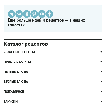
Еще больше идей и рецептов — в наших
соцсетях
Каталог рецептов
СЕЗОННЫЕ РЕЦЕПТЫ
Рецепты из капусты
ПРОСТЫЕ САЛАТЫ
Блюда с картошкой
Простые салаты
ПЕРВЫЕ БЛЮДА
Рецепты с грибами
Салат Оливье
Яблочные пироги
Щи
ВТОРЫЕ БЛЮДА
Салат Цезарь
Рецепты с клюквой
Борщ
Салат Нисуаз
Котлеты
ПОПУЛЯРНОЕ
Блюда из тыквы
Рассольник
Салат Мимоза
Плов
Гороховый суп
Пицца
ЗАКУСКИ
Крабовый салат
Пельмени