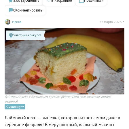
5.00 (3)
Оценить
В избранное
Поделиться
0
Комментировать
Ирина
27 марта 2026 г.
Участник конкурса
Лаймовый кекс с банановым кремом
(Фото: Фото пользователя, автора
рецепта)
К рецепту
Лаймовый кекс — выпечка, которая пахнет летом даже в
середине февраля! В меру плотный, влажный мякиш с