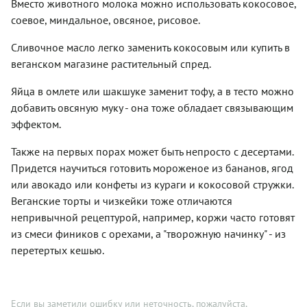
Вместо животного молока можно использовать кокосовое,
при
немаловажно.
и
нагревании.
И,
соевое, миндальное, овсяное, рисовое.
зеленую
Крупа
конечно,
стручковую
отлично
для этого
фасоль,
Сливочное масло легко заменить кокосовым или купить в
сочетается
блюда
приправили
веганском магазине растительный спред.
с мясом,
нужен
суп
птицей,
качественный
томатной
Яйца в омлете или шакшуке заменит тофу, а в тесто можно
рыбой.
томатный
пастой,
Ее
соус –
добавить овсяную муку - она тоже обладает связывающим
чесночком
добавляют
подойдет
и
эффектом.
в салаты,
и
ароматными
фаршируют
покупный,
травами.
Также на первых порах может быть непросто с десертами.
перцы и
и
Вы
кабачки.
домашняя
Придется научиться готовить мороженое из бананов, ягод
можете
Мы
заготовка.
расширить
или авокадо или конфеты из кураги и кокосовой стружки.
будем
Технологичес
набор
Веганские торты и чизкейки тоже отличаются
жарить
паста
овощей
булгур с
готовится
непривычной рецептурой, например, коржи часто готовят
или
шампиньонами.
так же,
произвести
из смеси фиников с орехами, а "творожную начинку" - из
Тоже
как и
замены.
перетертых кешью.
очень
обычная
Вместо
вкусно!
болоньезе,
зеленой
Главные
рецепт
фасоли
правила,
которой
взять
которые
мы взяли
Если вы заметили ошибку или неточность, пожалуйста,
зеленый