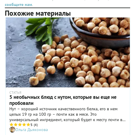
необходимо
за
сообщите нам
.
горошек,
запомнить
основу.
вместо
Похожие материалы
при
кабачков —
работе с
цветную
крупой —
капусту
ее нельзя
или
промывать.
брокколи.
А перед
Если у
тем, как
вас в
варить,
морозилке
обязательно
завалялась
нужно
овощная
обжарить
смесь —
в масле.
самое
время
использовать
ее. Есть
СТАТЬЯ
5 необычных блюд с нутом, которые вы еще не
консервированные
помидоры —
пробовали
добавьте
Нут – хороший источник качественного белка, его в нем
их. В
целых 19 гр на 100 гр – почти как в мясе. Это
общем,
универсальный ингредиент, который будет к месту почти в
не
любом блюде, будь то салат, суп или горячее. Рассказываем,
5
(4)
стесняйтесь.
Ольга Дьяконова
какие необычные блюда с ним можно приготовить – вы