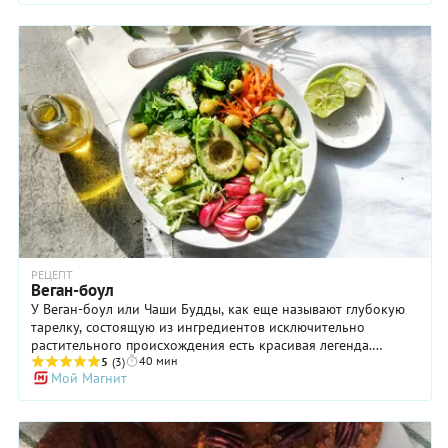
такое точно не пробовали.
РЕЦЕПТ
Веган-боул
У Веган-боул или Чаши Будды, как еще называют глубокую
тарелку, состоящую из ингредиентов исключительно
растительного происхождения есть красивая легенда.
40 мин
Основатель буддистской религии после медитаций любил
5
(3)
Мой Магнит
бродить по улицам с чашей в руке. Встретившиеся ему по
дороге горожане клали в нее фрукты и овощи, бобы, крупу,
зелень. За небольшое время в миске собиралось столько
продуктов, что из них можно было соорудить полноценный