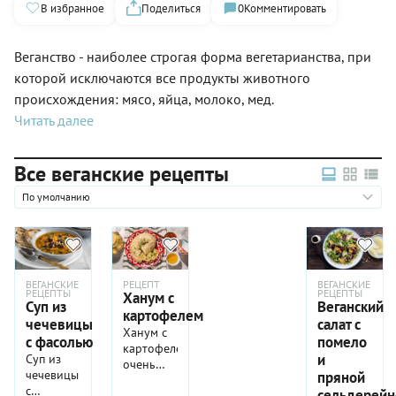
В избранное
Поделиться
0
Комментировать
Веганство - наиболее строгая форма вегетарианства, при
которой исключаются все продукты животного
происхождения: мясо, яйца, молоко, мед.
Читать далее
Все веганские рецепты
По умолчанию
ВЕГАНСКИЕ
РЕЦЕПТ
ВЕГАНСКИЕ
РЕЦЕПТЫ
РЕЦЕПТЫ
Ханум с
Суп из
Веганский
картофелем
чечевицы
салат с
Ханум с
с фасолью
помело
картофелем
и
Суп из
очень
чечевицы
пряной
часто
с
сельдерейн