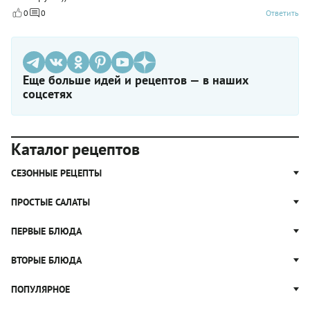
0
0
Ответить
Еще больше идей и рецептов — в наших
соцсетях
Каталог рецептов
СЕЗОННЫЕ РЕЦЕПТЫ
Рецепты из капусты
ПРОСТЫЕ САЛАТЫ
Блюда с картошкой
Простые салаты
ПЕРВЫЕ БЛЮДА
Рецепты с грибами
Салат Оливье
Яблочные пироги
Щи
ВТОРЫЕ БЛЮДА
Салат Цезарь
Рецепты с клюквой
Борщ
Салат Нисуаз
Котлеты
ПОПУЛЯРНОЕ
Блюда из тыквы
Рассольник
Салат Мимоза
Плов