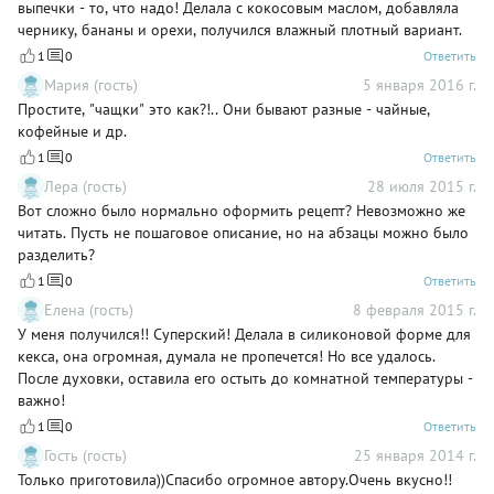
выпечки - то, что надо! Делала с кокосовым маслом, добавляла
чернику, бананы и орехи, получился влажный плотный вариант.
1
0
Ответить
Мария (гость)
5 января 2016 г.
Простите, "чащки" это как?!.. Они бывают разные - чайные,
кофейные и др.
1
0
Ответить
Лера (гость)
28 июля 2015 г.
Вот сложно было нормально оформить рецепт? Невозможно же
читать. Пусть не пошаговое описание, но на абзацы можно было
разделить?
1
0
Ответить
Елена (гость)
8 февраля 2015 г.
У меня получился!! Суперский! Делала в силиконовой форме для
кекса, она огромная, думала не пропечется! Но все удалось.
После духовки, оставила его остыть до комнатной температуры -
важно!
1
0
Ответить
Гость (гость)
25 января 2014 г.
Только приготовила))Спасибо огромное автору.Очень вкусно!!