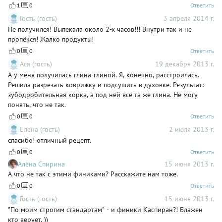
1
0
Ответить
Гость (гость)
3 апреля 2014 г.
Не получился! Выпекала около 2-х часов!!! Внутри так и не
пропёкся! Жалко продукты!
0
0
Ответить
Ася (гость)
19 декабря 2013 г.
А у меня получилась глина-глиной. Я, конечно, расстроилась.
Решила разрезать коврижку и подсушить в духовке. Результат:
зубодробительная корка, а под ней всё та же глина. Не могу
понять, что не так.
0
0
Ответить
Елена (гость)
2 июля 2013 г.
спасибо! отличный рецепт.
0
0
Ответить
Алёна Спирина
15 июня 2013 г.
А что не так с этими финиками? Расскажите нам тоже.
0
0
Ответить
Гость (гость)
15 июня 2013 г.
"По моим строгим стандартам" - и финики Каспиран?! Блажен
кто верует. ))