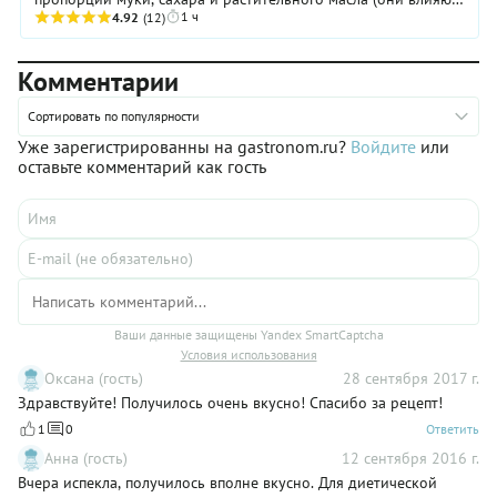
1 ч
на консистенцию теста), а остальные ингредиенты ...
4.92
(12)
Комментарии
Сортировать по популярности
Уже зарегистрированны на gastronom.ru?
Войдите
или
оставьте комментарий как гость
Ваши данные защищены Yandex SmartCaptcha
Условия использования
Оксана (гость)
28 сентября 2017 г.
Здравствуйте! Получилось очень вкусно! Спасибо за рецепт!
1
0
Ответить
Анна (гость)
12 сентября 2016 г.
Вчера испекла, получилось вполне вкусно. Для диетической