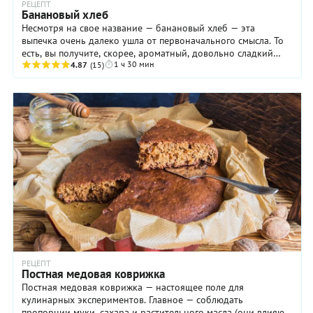
РЕЦЕПТ
Банановый хлеб
Несмотря на свое название — банановый хлеб — эта
выпечка очень далеко ушла от первоначального смысла. То
есть, вы получите, скорее, ароматный, довольно сладкий
1 ч 30 мин
кекс, который можно подать к чаю или ...
4.87
(15)
РЕЦЕПТ
Постная медовая коврижка
Постная медовая коврижка — настоящее поле для
кулинарных экспериментов. Главное — соблюдать
пропорции муки, сахара и растительного масла (они влияют