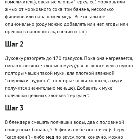
измельчитель), овсяные хлопья "геркулес", морковь или
жмых от морковного сока, три банана, несколько
фиников или пара ложек меда. Все остальное
опционально (соду можно добавлять или нет, ягоды или
орешки в наполнитель, специи и т. п.)
Шаг 2
Духовку разогреть до 170 градусов. Пока она нагревается,
смолоть овсяные хлопья в муку (для пышного кекса нужно
полторы чашки такой муки, для плотной влажной
"коврижки-пудинга" - полторы чашки хлопьев, а муки
получится значительно меньше). Добавить к муке
полчашки цельных хлопьев "геркулес".
Шаг 3
В блендере смешать полчашки воды, два с половиной
очищенных банана, 5-6 фиников без косточек (я беру
"каспиран") - либо мед по вкусу, хотя, конечно, можно