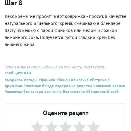
Шаг 8
Кекс крема "не просит", а вот коврижка - просит. В качестве
натурального и "цельного" крема, смешиваю в блендере
пасту из кешью с парой фиников или медом и ложкой
лимонного сока. Получается густой сладкий крем без
лишнего жира.
Если вы заметили ошибку или неточность, пожалуйста,
сообщите нам
.
#морковь
#ягоды
#финики
#банан
#выпечка
#Встреча с
друзьями
#постные блюда
#здоровые рецепты
#овсяные хлопья
#выпечка без сахара
#выпечка без глютена
#банановый хлеб
Оцените рецепт