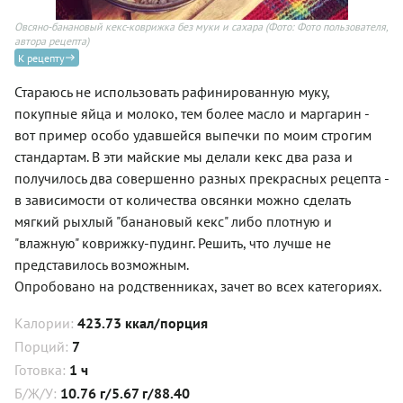
Овсяно-банановый кекс-коврижка без муки и сахара
(Фото: Фото пользователя,
автора рецепта)
К рецепту
Стараюсь не использовать рафинированную муку,
покупные яйца и молоко, тем более масло и маргарин -
вот пример особо удавшейся выпечки по моим строгим
стандартам. В эти майские мы делали кекс два раза и
получилось два совершенно разных прекрасных рецепта -
в зависимости от количества овсянки можно сделать
мягкий рыхлый "банановый кекс" либо плотную и
"влажную" коврижку-пудинг. Решить, что лучше не
представилось возможным.
Опробовано на родственниках, зачет во всех категориях.
Калории:
423.73 ккал/порция
Порций:
7
Готовка:
1 ч
Б/Ж/У:
10.76 г/5.67 г/88.40