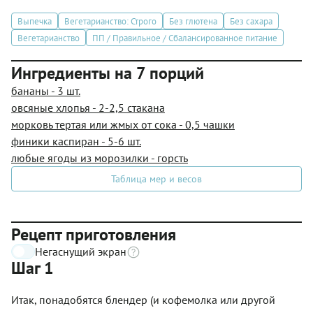
Выпечка
Вегетарианство: Строго
Без глютена
Без сахара
Вегетарианство
ПП / Правильное / Сбалансированное питание
Ингредиенты на 7 порций
бананы - 3 шт.
овсяные хлопья - 2-2,5 стакана
морковь тертая или жмых от сока - 0,5 чашки
финики каспиран - 5-6 шт.
любые ягоды из морозилки - горсть
Таблица мер и весов
Рецепт приготовления
Негаснущий экран
Шаг 1
Итак, понадобятся блендер (и кофемолка или другой