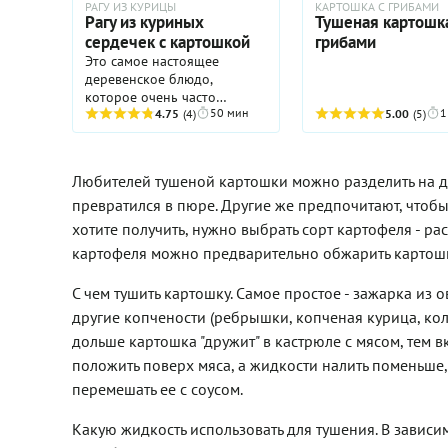
РАГУ ИЗ КУРИЦЫ
КАРТОШКА С ГРИБАМИ
заменить топленое м
разумеется, в этом смысле
Рагу из куриных
Тушеная картошка
любым растительны
«обычные» свиные ребра
сердечек с картошкой
грибами
рафинированным, то
вряд ли могут
Это самое настоящее
блюдо подойдет для 
конкурировать с
деревенское блюдо,
кто постится или по 
копчеными. Но, кстати, наш
которое очень часто
то причинам отказал
рецепт при случае можно
50 мин
1
готовилось в чугунке в печи.
4.75
(4)
5.00
(5)
употребления мяса и
вполне применить к сырым
Лучше всего оно подходит
продуктов животног
ребрышками, разве что
для холодного времени
происхождения.
варить их придётся
года, потому что очень
подольше, плюс
Любителей тушеной картошки можно разделить на два
сытное и согревающее.
понадобится больше соли и
превратился в пюре. Другие же предпочитают, чтобы
специй. Когда работаете с
хотите получить, нужно выбрать сорт картофеля - 
копчеными ребрами,
помните, что в них уже есть
картофеля можно предварительно обжарить картошку
соль, так что аккуратнее с
досаливанием. Даже если
С чем тушить картошку. Самое простое - зажарка из
соли в готовом блюде
другие копчености (ребрышки, копченая курица, колба
окажется маловато, вы
всегда сможете подсолить
дольше картошка "дружит" в кастрюле с мясом, тем 
картошку у себя в тарелке.
положить поверх мяса, а жидкости налить поменьше,
перемешать ее с соусом.
Какую жидкость использовать для тушения. В зависи