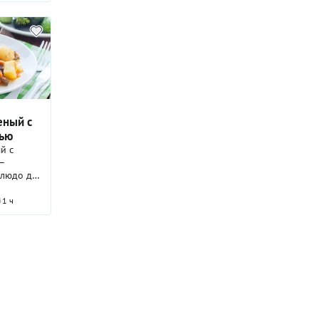
еный с
ью
й с
—
блюдо для
 ничего
1 ч
—
вить
не
ченка
я или
ужно
 и
ельно
 или в