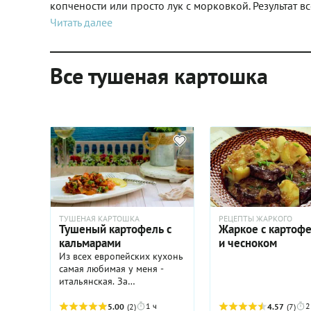
копчености или просто лук с морковкой. Результат в
Читать далее
Все тушеная картошка
ТУШЕНАЯ КАРТОШКА
РЕЦЕПТЫ ЖАРКОГО
Тушеный картофель с
Жаркое с картоф
кальмарами
и чесноком
Из всех европейских кухонь
самая любимая у меня -
итальянская. За
исключением оливок, я в
ней обожаю практически
1 ч
2
5.00
(2)
4.57
(7)