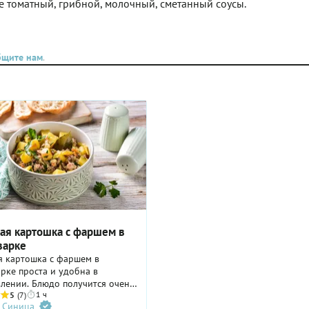
же томатный, грибной, молочный, сметанный соусы.
бщите нам
.
ая картошка с фаршем в
варке
я картошка с фаршем в
рке проста и удобна в
лении. Блюдо получится очень
1 ч
ым и аппетитным, особенно
5
(7)
 Синица
скупиться на приправы. Кроме