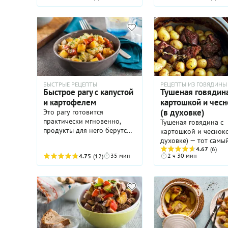
все. Представляю вам южно-
итальянское блюдо Totani e
patate, это тушеный
картофель с кальмарами,
петрушкой и помидорами.
Кальмары при таком
способе выходят не
резиновые!
БЫСТРЫЕ РЕЦЕПТЫ
РЕЦЕПТЫ ИЗ ГОВЯДИНЫ
Быстрое рагу с капустой
Тушеная говядина
и картофелем
картошкой и чес
(в духовке)
Это рагу готовится
практически мгновенно,
Тушеная говядина с
продукты для него берутся
картошкой и чесноко
самые бюджетные, а в
духовке) — тот самы
результате получается
случай, когда из сам
4.67
(6)
35 мин
2 ч 30 мин
4.75
(12)
сытное и очень ароматное
простых, причем
блюдо.
немногочисленных
ингредиентов получа
фантастически вкусн
блюдо. А еще нам ка
что это блюдо когда
было придумано муж
ведь представители