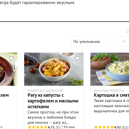
сегда будет гарантированно вкусным.
2
По умолчанию
РЕЦЕПТЫ С КОЛБАСОЙ
ВКУСНЫЕ РЕЦЕПТЫ
елем
Рагу из капусты с
Картошка в сме
картофелем и мясными
Такая картошка в 
настоящая палочка
остатками
выручалочка для х
Самое простое, но при этом
условиях острого 
вкусное и любимое блюдо
времени или в сит
для многих – рагу из
когда в холодильни
 ч
50 мин
капусты с картофелем, в
4.71
(7)
4.92
(12)