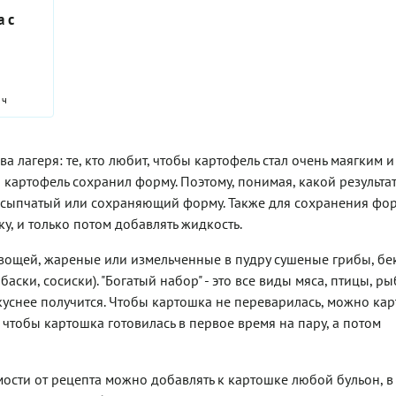
и помидоров добавим в
тому же довольно сытное.
асло
подсоленной воде,
 с
рецепт стручковую фасоль,
Постная картошка,
м
минимум полчаса, 
которую важно не
несомненно, понравится
 это
пару часов. Этот п
переварить, и сладкий
тем, кто отказался от пищи
тех,
поможет убрать го
перец, который этого не
животного происхождения
каким-
которая иногда бы
боится. И обойдемся без
на время по религиозным
ся от
печени, и сделает 
сельдерея, моркови и
 ч
соображениям, а также
 других
сочной и мягкой. 
баклажанов.
вегетарианцам. Что касается
о
для тушения лучше
убежденных мясоедов, то
мелкий, тогда его 
они будут рады обнаружить
не надо, и в готов
 лагеря: те, кто любит, чтобы картофель стал очень маягким и
в своей тарелке подобный
он выглядит очень
 картофель сохранил форму. Поэтому, понимая, какой результа
гарнир, сопровождающий
привлекательно. Но
любимый стейк или
рассыпчатый или сохраняющий форму. Также для сохранения фо
обязательно. Подо
жареную курочку.
любой картофель,
, и только потом добавлять жидкость.
не разваливается п
тушении.
 овощей, жареные или измельченные в пудру сушеные грибы, бе
ски, сосиски). "Богатый набор" - это все виды мяса, птицы, ры
вкуснее получится. Чтобы картошка не переварилась, можно ка
 чтобы картошка готовилась в первое время на пару, а потом
мости от рецепта можно добавлять к картошке любой бульон, в