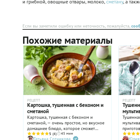
и грибной, овощные отвары, молоко,
сметану
, а так
Если вы заметили ошибку или неточность, пожалуйста,
соо
Похожие материалы
РЕЦЕПТ
РЕЦЕПТ
Картошка, тушенная с беконом и
Тушенн
сметаной
мульти
Картошка, тушенная с беконом и
Тушенна
сметаной, — очень простое, но вкусное
мультива
домашнее блюдо, которое сможет
приготов
45 мин
соорудить даже начинающая хозяйка. А
5
(4)
ароматн
Татьяна Сотникова
Юлия
еще оно очень быстрое: всего через 45
если не 