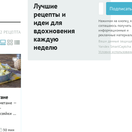
Лучшие
Подписать
рецепты и
идеи для
Нажимая на кнопку, я
соглашаюсь получать
вдохновения
информационные и
2 РЕЦЕПТА
рекламные материал
каждую
Ваши данные защищ
неделю
Yandex SmartCaptcha
Условия использован
тане
сметане —
-
озяйки в
дефицита
уации,
ке, как
30 мин