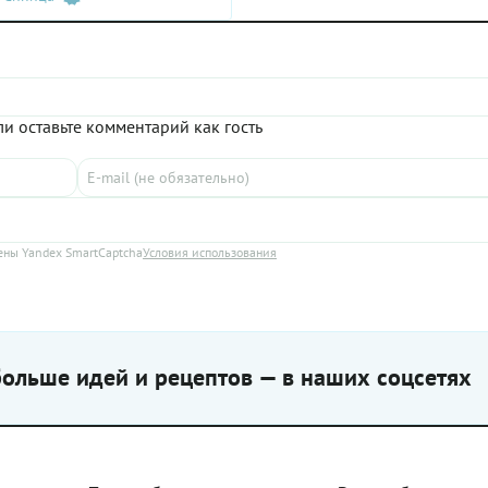
 паприки и черного перца,
ых в нашем рецепте, вы можете
ь в картошку с фаршем
 карри или любимые сухие
орегано, тимьян, базилик. Или
вать готовую смесь пряностей
и оставьте комментарий как гость
тофеля. Фарш берите любой –
 свиной, куриный или их смесь.
 будет вкуснее, если вы
ите его сами из качественного
ны Yandex SmartCaptcha
Условия использования
ольше идей и рецептов — в наших соцсетях