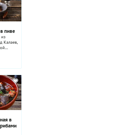
 в пиве
 из
д Калаев,
ной
ok,
повар
ализовал
кционной
ная в
грибами