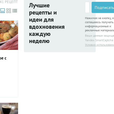
41 РЕЦЕПТ
Лучшие
Подписать
рецепты и
идеи для
Нажимая на кнопку, я
соглашаюсь получать
вдохновения
информационные и
рекламные материал
каждую
Ваши данные защищ
неделю
Yandex SmartCaptcha
Условия использован
е с