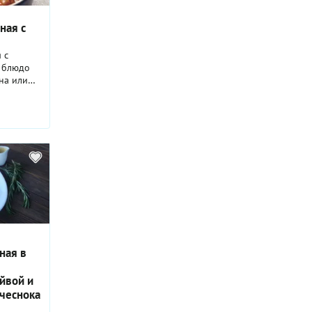
ная с
 с
 блюдо
на или
ош наш
е в
уком-
ерцем,
реем,
чень
 Во
соку,
 овощи
 Также мы
ну
 сала.
ости и
ная в
е кусочки
асивыми,
йвой и
лне
дничного
чеснока
,