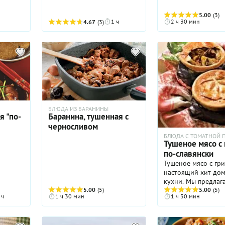
5.00
(3)
1 ч
2 ч 30 мин
4.67
(3)
БЛЮДА ИЗ БАРАНИНЫ
я "по-
Баранина, тушенная с
черносливом
БЛЮДА С ТОМАТНОЙ 
Тушеное мясо с
по-славянски
Тушеное мясо с гри
настоящий хит до
кухни. Мы предлаг
5.00
(5)
вариант праздничн
5.00
(5)
 ч
1 ч 30 мин
1 ч 30 мин
блюда, для которо
используем говяжь
вырезку. Благодаря