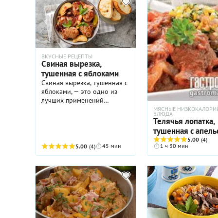
ВКУСНЫЕ РЕЦЕПТЫ
Свиная вырезка,
тушенная с яблоками
Свиная вырезка, тушенная с
яблоками, — это одно из
лучших применений
означенной части свиной
МЯСНЫЕ НИЗКОКАЛОРИ
БЛЮДА
туши. Вкус у свиной
Телячья лопатка,
вырезки не особо
тушенная с апель
выразительный, но она
5.00
(4)
мягкая и быстро готовится.
45 мин
1 ч 30 мин
5.00
(4)
Карамелизованные яблоки
добавляют мясу яркости и
глубины вкуса, превращая
блюдо из простых
ингредиентов в
деликатесное. Для
приготовления свинины с
яблоками нам не