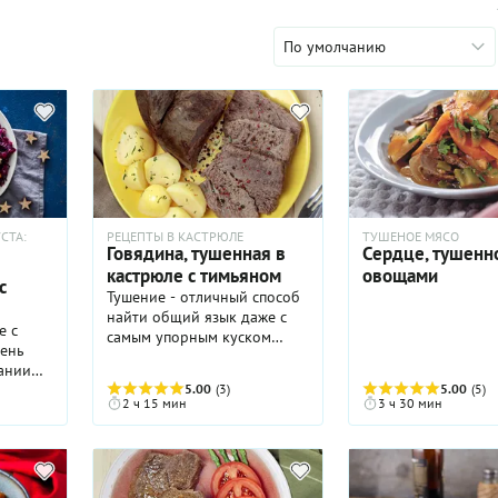
По умолчанию
СТА:
РЕЦЕПТЫ В КАСТРЮЛЕ
ТУШЕНОЕ МЯСО
Говядина, тушенная в
Сердце, тушенно
кастрюле с тимьяном
овощами
с
Тушение - отличный способ
найти общий язык даже с
е с
самым упорным куском
говяжьей туши, например, с
ании
оковалком. Без долгой
я
5.00
(3)
5.00
(5)
термической обработки
2 ч 15 мин
3 ч 30 мин
 белой
мясо этого довольно
ы
брутального и жилистого
отруба получается жестким,
вной
так что стоит его подольше
омились
подержать на огне, чтобы