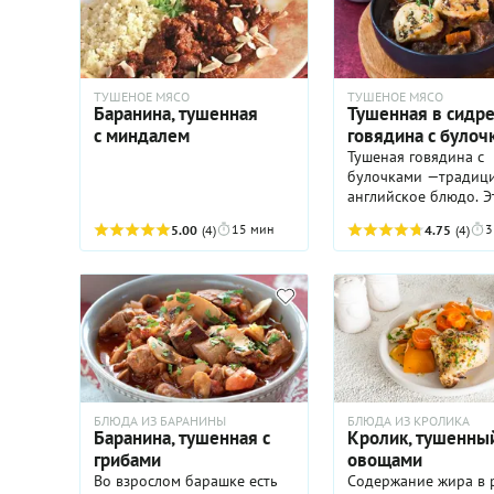
рульки, можно замо
и использовать как 
для соусов и супов.
ТУШЕНОЕ МЯСО
ТУШЕНОЕ МЯСО
Баранина, тушенная
Тушенная в сидр
с миндалем
говядина с булоч
Тушеная говядина с
булочками —традиц
английское блюдо. Э
рецепт мы подсмотр
15 мин
3
5.00
(4)
4.75
(4)
книге известного
британского кондит
Мерри Берри и не с
не поделиться. Рагу
получается очень вк
насыщенным, с легк
яблочным вкусом.
БЛЮДА ИЗ БАРАНИНЫ
БЛЮДА ИЗ КРОЛИКА
Баранина, тушенная с
Кролик, тушенный
грибами
овощами
Во взрослом барашке есть
Содержание жира в 