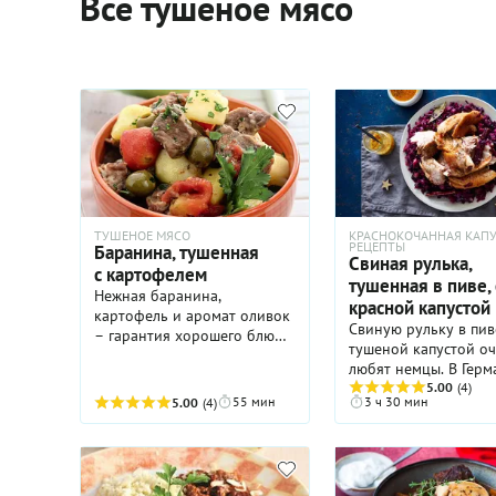
Все тушеное мясо
ТУШЕНОЕ МЯСО
КРАСНОКОЧАННАЯ КАПУ
РЕЦЕПТЫ
Баранина, тушенная
Cвиная рулька,
с картофелем
тушенная в пиве, 
Нежная баранина,
красной капустой
картофель и аромат оливок
Свиную рульку в пив
– гарантия хорошего блюда.
тушеной капустой очень
Уверены, ему будут
любят немцы. В Герм
одинаковы рады и
это блюдо называетс
5.00
(4)
мужчины, и женщины. А при
55 мин
3 ч 30 мин
5.00
(4)
айсбан и готовится с
помощи новых технологий
капустой, которую м
ужин будет у вас на столе
заменили на
меньшечем за час.
краснокочанную. Пи
бульон, в котором т