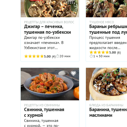
РЕЦЕПТЫ ДЛЯ КРАСИВЫХ ВОЛОС
ТУШЕНОЕ МЯСО
Джигар – печенка,
Бараньи ребрышк
тушенная по-узбекски
тушенные под лу
Джигар по-узбекски
Процесс тушения
означает «печенка». В
предполагает введен
Узбекистане этот
жидкости после
субпродукт любят и умеют
обжаривания. Но на
5.00
(6)
20 мин
1 ч 30 мин
5.00
(4)
готовить. Один из самых
же эффектнее будет
простых и эффектных
если пресловутой
вариантов – обжаривание с
жидкостью будет не
луком в бараньем жире с
или бульон, а самый
последующим тушением.
на есть натуральный 
Бараний жир в этом блюде
Например, луковый.
можно заменить топленым
будем выжимать сок
маслом.
луковиц. Природа, а
законы физики и хи
справятся с сокоотд
РЕЦЕПТЫ ИЗ СВИНИНЫ
БЛЮДА ИЗ БАРАНИНЫ
самостоятельно.
Свинина, тушенная
Баранина, тушенн
с хурмой
маслинами
Свинина, тушенная
с хурмой, — это по-