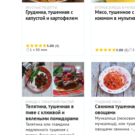
понадобится духовка и
ВКУСНЫЕ РЕЦЕПТЫ
ВТОРЫЕ БЛЮДА В МУЛЬ
даже кастрюля. Это удобное
Грудинка, тушенная с
Мясо, тушенное с
блюдо в одной сковороде.
капустой и картофелем
изюмом в мульти
Единственный нюанс — мы
предлагаем приготовить к
нему клюквенный соус. Его
можно сделать заранее, а
можно и во время тушения
5.00
(4)
свинины. На гарнир к
1 ч 30 мин
1
5.00
(5)
свиной вырезке, тушенной с
яблоками, можно
приготовить нежное
картофельное пюре или
картофель по-деревенски.
БЛЮДА С ТОМАТНОЙ ПАСТОЙ
ТУШЕНОЕ МЯСО
Телятина, тушенная в
Свинина тушенная
пиве с клюквой и
овощами
вялеными помидорами
Мучкалица (лесковач
мучкалица), или туш
Телятина или говядина
овощами свинина –
медленного тушения с
популярное народно