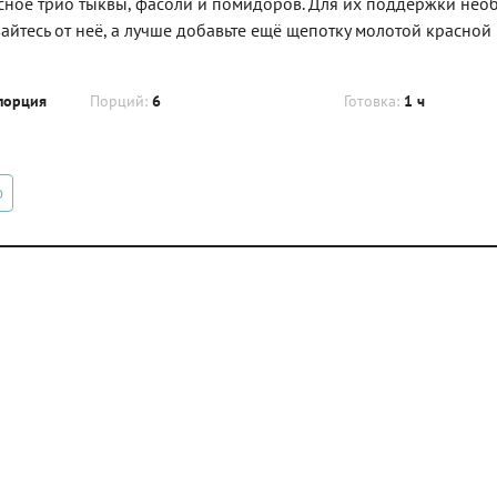
десное трио тыквы, фасоли и помидоров. Для их поддержки не
вайтесь от неё, а лучше добавьте ещё щепотку молотой красной
порция
Порций:
6
Готовка:
1 ч
о