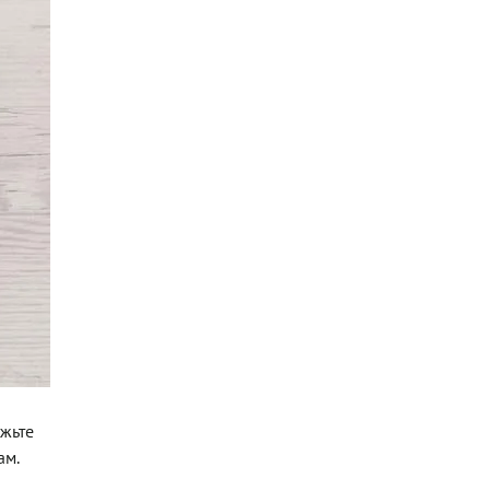
ежьте
ам.