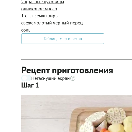
2 красные луковицы
оливковое масло
1 ст. л. семян зиры
свежемолотый черный перец
соль
Таблица мер и весов
Рецепт приготовления
Негаснущий экран
Шаг 1