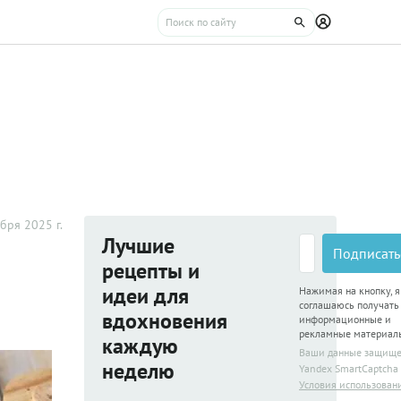
бря 2025 г.
Лучшие
Подписать
рецепты и
идеи для
Нажимая на кнопку, я
соглашаюсь получать
вдохновения
информационные и
рекламные материал
каждую
Ваши данные защищ
неделю
Yandex SmartCaptcha
Условия использован