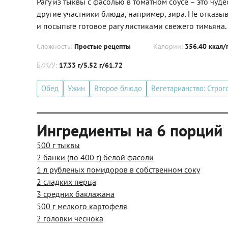
Рагу из тыквы с фасолью в томатном соусе – это чу
другие участники блюда, например, зира. Не отказы
и посыпьте готовое рагу листиками свежего тимьяна.
Сложность:
Простые рецепты
Калории:
356.40 ккал/
Б/Ж/У:
17.33 г/5.52 г/61.72
Обед
Ужин
Второе блюдо
Вегетарианство: Строг
Ингредиенты на 6 порций
500 г тыквы
2 банки (по 400 г) белой фасоли
1 л рубленых помидоров в собственном соку
2 сладких перца
3 средних баклажана
500 г мелкого картофеля
2 головки чеснока