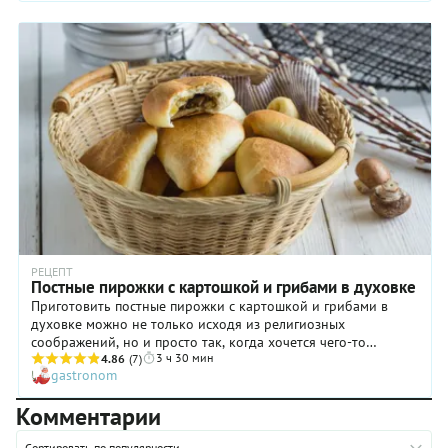
РЕЦЕПТ
Постные пирожки с картошкой и грибами в духовке
Приготовить постные пирожки с картошкой и грибами в
духовке можно не только исходя из религиозных
соображений, но и просто так, когда хочется чего-то
3 ч 30 мин
вкусного, но не слишком обременительного для желудка.
4.86
(7)
gastronom
Тем более, что тесто по этому рецепту ничуть не хуже
традиционного сдобного, с молоком и яйцами. А уж
Комментарии
картофельно-грибная начинка и вовсе отвлекает от
размышлений на тему, постные ли пирожки перед вами или
Сортировать по популярности