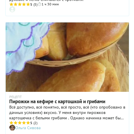
же,
пирога с
1 ч 30 мин
5
(5)
защипывать
калиной
края
из
теста
дрожжевого
нужно
теста.
очень
Рецепт
тщательно,
его почти
чтобы
не будет
они не
отличаться
разошлись
от
при
рецепта
выпекании.
этих
пирожков,
немного
увеличится
только
время
выпекания.
РЕЦЕПТ
Пирожки на кефире с картошкой и грибами
Всё доступно, всё понятно, всё просто, всё (что опробовано в
дачных условиях) вкусно. У меня внутри пирожков
картошечка с белыми грибами . Однако начинка может быть
любая, т.к. тесто нейтральное . И это как раз тот случай,
5
(2)
Ольга Сивова
когда можно в пирог положить начинки много-много,
потому что тесто очень послушное.