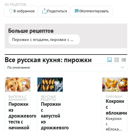
60 РЕЦЕПТОВ
В избранное
Поделиться
0
Комментировать
Больше рецептов
Пирожки с ягодами, пирожки с фруктами
Все русская кухня: пирожки
По умолчанию
ВЫПЕЧКА С
ВКУСНЫЕ
ПИРОЖКИ
БАНАНАМИ
РЕЦЕПТЫ
Кокроки
Пирожки
Пирожки
с
из
с
яблоками
дрожжевого
капустой
Кокроки
теста с
из
с
начинкой
дрожжевого
яблоками —