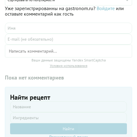
скоромные. Главное — вкусные! Постные пирожки с
картошкой и грибами можно подать в чистом виде, к чаю,
Уже зарегистрированны на gastronom.ru?
Войдите
или
или дополнить ими суп или взять выпечку с собой в дорогу.
оставьте комментарий как гость
Всем понравится!
Ваши данные защищены Yandex SmartCaptcha
Условия использования
Пока нет комментариев
Найти рецепт
Найти
Расширенный поиск