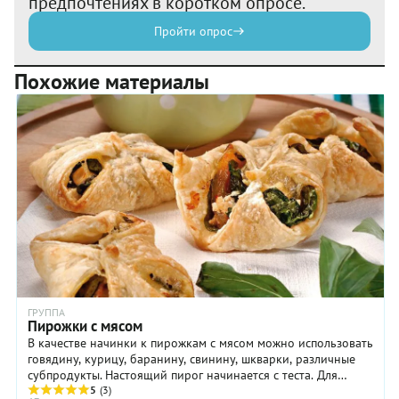
предпочтениях в коротком опросе.
Пройти опрос
Похожие материалы
ГРУППА
Пирожки с мясом
В качестве начинки к пирожкам с мясом можно использовать
говядину, курицу, баранину, свинину, шкварки, различные
субпродукты. Настоящий пирог начинается с теста. Для
приготовления пирожков используют ...
5
(3)