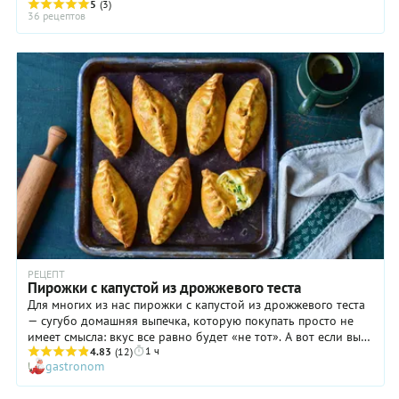
просто с курицей, а с ...
5
(3)
36 рецептов
РЕЦЕПТ
Пирожки с капустой из дрожжевого теста
Для многих из нас пирожки с капустой из дрожжевого теста
— сугубо домашняя выпечка, которую покупать просто не
имеет смысла: вкус все равно будет «не тот». А вот если вы
1 ч
никогда не готовили ничего подобного самостоятельно,
4.83
(12)
gastronom
обязательно научитесь, ведь дело это совсем не сложное.
Многие почему-то бояться связываться с дрожжевым тестом,