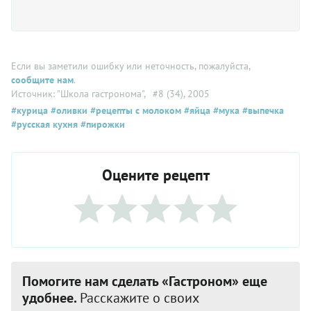
Если вы заметили ошибку или неточность, пожалуйста,
сообщите нам
.
Источник: "Школа гастронома"
, #8 (34), 2005
#курица
#оливки
#рецепты с молоком
#яйца
#мука
#выпечка
#русская кухня
#пирожки
Оцените рецепт
Помогите нам сделать «Гастроном» еще
удобнее.
Расскажите о своих