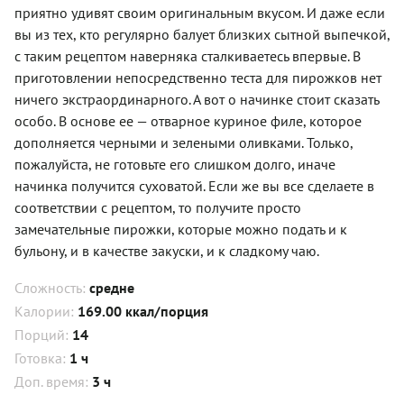
приятно удивят своим оригинальным вкусом. И даже если
вы из тех, кто регулярно балует близких сытной выпечкой,
с таким рецептом наверняка сталкиваетесь впервые. В
приготовлении непосредственно теста для пирожков нет
ничего экстраординарного. А вот о начинке стоит сказать
особо. В основе ее — отварное куриное филе, которое
дополняется черными и зелеными оливками. Только,
пожалуйста, не готовьте его слишком долго, иначе
начинка получится суховатой. Если же вы все сделаете в
соответствии с рецептом, то получите просто
замечательные пирожки, которые можно подать и к
бульону, и в качестве закуски, и к сладкому чаю.
Сложность:
средне
Калории:
169.00 ккал/порция
Порций:
14
Готовка:
1 ч
Доп. время:
3 ч