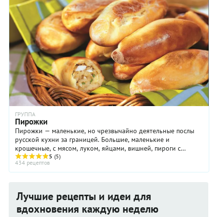
сравнить. Имейте в виду, что большое значение для
отличного результата имеют специи, поэтому постарайтесь
найти на рынке хороший имеретинский шафран и
действительно ароматную кинзу. И тогда сациви из
домашней курицы можно будет с гордостью подать не
только на повседневный, но и на праздничный стол!
ГРУППА
Пирожки
Пирожки — маленькие, но чрезвычайно деятельные послы
русской кухни за границей. Большие, маленькие и
крошечные, с мясом, луком, яйцами, вишней, пироги с
творогом, пирожки с грибами и пирожочки с ...
5
(5)
434 рецептов
Лучшие рецепты и идеи для
вдохновения каждую неделю