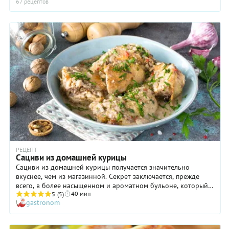
67 рецептов
РЕЦЕПТ
Сациви из домашней курицы
Сациви из домашней курицы получается значительно
вкуснее, чем из магазинной. Секрет заключается, прежде
всего, в более насыщенном и ароматном бульоне, который
40 мин
добавляется в соус. Правда, варить такой придется чуть
5
(5)
gastronom
дольше, но результат стоит того. Да и сама по себе
домашняя птица, опять же, вкуснее! В общем, попробовать
такой вариант сациви точно стоит, хотя бы для того, чтобы