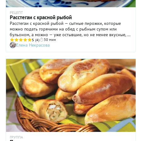
РЕЦЕПТ
Расстегаи с красной рыбой
Расстегаи с красной рыбой — сытные пирожки, которые
можно подать горячими на обед с рыбным супом или
бульоном, а можно — уже остывшие, но не менее вкусные, —
30 мин
взять с собой в дорогу, на работу или учебу в качестве
5
(4)
Елена Некрасова
перекуса. Это традиционная русская выпечка — удлиненные
«лодочки» из дрожжевого теста с отверстием сверху в
центре. Через него в готовые пирожки можно налить
горячий бульон или растопленное сливочное масло. Когда-
то такая горячая закуска была очень популярна в русских
семьях, и я не могу не поддерживать эту традицию! Я живу
на Дальнем Востоке, и рыба, особенно из семейства
лососевых, бывает на нашем столе довольно часто, в том
числе и в самой разной выпечке. Как приготовить расстегаи
с рыбой в духовке — подробно рассказываю и показываю в
своем пошаговом рецепте с фото.
ГРУППА