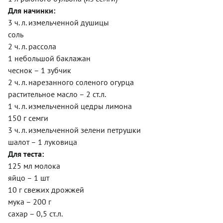
Для начинки:
3 ч. л. измельченной душицы
соль
2 ч. л. рассола
1 небольшой баклажан
чеснок – 1 зубчик
2 ч. л. нарезанного соленого огурца
растительное масло – 2 ст.л.
1 ч. л. измельченной цедры лимона
150 г семги
3 ч. л. измельченной зелени петрушки
шалот – 1 луковица
Для теста:
125 мл молока
яйцо – 1 шт
10 г свежих дрожжей
мука – 200 г
сахар – 0,5 ст.л.