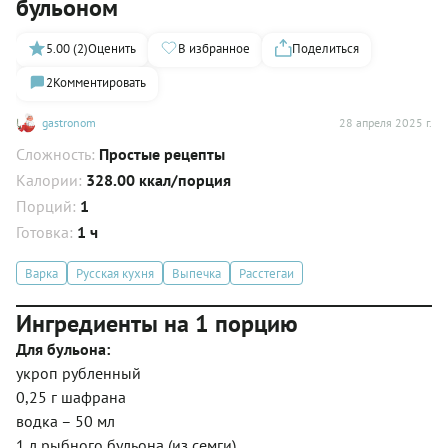
бульоном
5.00 (2)
Оценить
В избранное
Поделиться
2
Комментировать
gastronom
28 апреля 2025 г.
Сложность:
Простые рецепты
Калории:
328.00 ккал/порция
Порций:
1
Готовка:
1 ч
Варка
Русская кухня
Выпечка
Расстегаи
Ингредиенты на 1 порцию
Для бульона:
укроп рубленный
0,25 г шафрана
водка – 50 мл
1 л рыбного бульона (из семги)