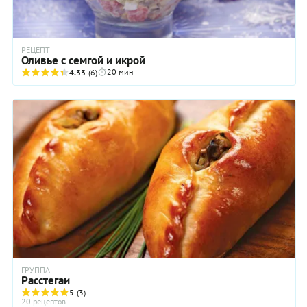
РЕЦЕПТ
Оливье с семгой и икрой
20 мин
4.33
(6)
ГРУППА
Расстегаи
5
(3)
20 рецептов