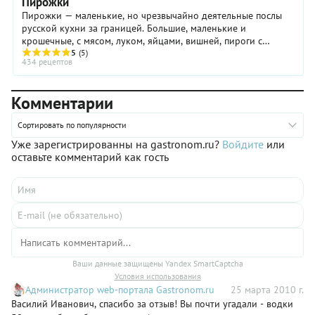
Пирожки
Пирожки — маленькие, но чрезвычайно деятельные послы
русской кухни за границей. Большие, маленькие и
крошечные, с мясом, луком, яйцами, вишней, пироги с
творогом, пирожки с грибами и пирожочки с курагой.
5
(5)
434 рецептов
Рецептов пирожков в России имеется многие тысячи, и
нельзя сказать, какой лучше. Впрочем, пирожки — это такое
дело, что все хороши, а вкуснее тот, что бабушка испекла.
Комментарии
Ну, или мама.
Сортировать по популярности
Уже зарегистрированны на gastronom.ru?
Войдите
или
оставьте комментарий как гость
Ваши данные защищены Yandex SmartCaptcha
Условия использования
Администратор web-портала Gastronom.ru
25 марта 2010 г.
Василий Иванович, спасибо за отзыв! Вы почти угадали - водки