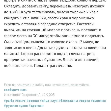
прогреть. Снять с огня, заправить цедрой, солью и перцем.
Охладить, добавить семгу, перемешать. Разогреть духовку
до 180˚С. Круги теста смазать, положить ближе к краю
каждого 1 ст. л. начинки, свести края и хорошенько
скрепить, оставляя в середине отверстие. Расстегаи
выложить на смазанный маслом противень, поставить в
теплое место на 30 минут, чтобы они немного поднялись.
Смазать яйцом, выпекать в духовке около 12 минут, до
золотистого цвета. Достать из духовки, смазать сливочным
маслом. Шафран растворить в водке, слегка нагреть,
процедить и смешать с бульоном. Довести до кипения,
добавить зелень. Подать с расстегаями.
Если вы заметили ошибку или неточность, пожалуйста,
сообщите нам
.
Источник: "Гастрономъ"
, #2/2003
#рыба
#семга
#овощи
#яйца
#лук
#баклажаны
#варка
#выпечка
#русская кухня
#дрожжи