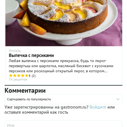
объем
чашки —
240 мл.
Найдите
среди
своих
подходящую —
и вперед.
ГРУППА
Выпечка с персиками
Любая выпечка с персиками прекрасна, будь то пирог-
перевертыш или шарлотка, масляный бисквит с кусочками
персиков или роскошный открытый пирог, в котором
половинки персиков разложены поверх ароматного ...
5
(2)
76 рецептов
Комментарии
Сортировать по популярности
Уже зарегистрированны на gastronom.ru?
Войдите
или
оставьте комментарий как гость