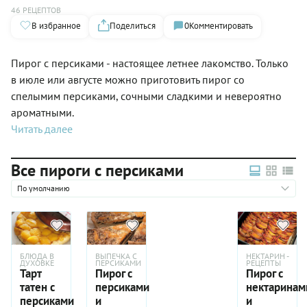
46 РЕЦЕПТОВ
В избранное
Поделиться
0
Комментировать
Пирог с персиками - настоящее летнее лакомство. Только
в июле или августе можно приготовить пирог со
спелымим персиками, сочными сладкими и невероятно
ароматными.
Читать далее
Все пироги с персиками
По умолчанию
БЛЮДА В
ВЫПЕЧКА С
НЕКТАРИН -
ДУХОВКЕ
ПЕРСИКАМИ
РЕЦЕПТЫ
Тарт
Пирог с
Пирог с
татен с
персиками
нектаринам
персиками
и
и