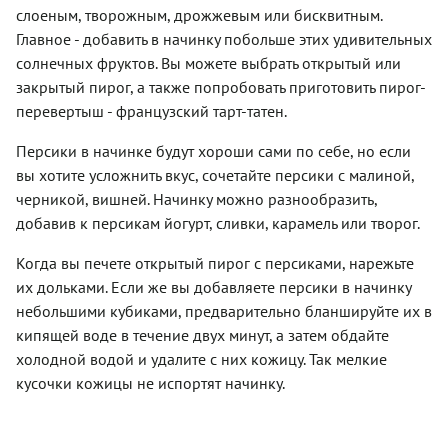
пышного,
остыть и
пектин
игнорируйте
слоеным, творожным, дрожжевым или бисквитным.
и
свежими
влажноватого
будьте
(альтернатива
и
персиками
фруктами
Главное - добавить в начинку побольше этих удивительных
теста с
готовы к
клетчатки),
сахарную
обожают
и
яркими
самым
эфирные
солнечных фруктов. Вы можете выбрать открытый или
заливку –
все мои
ягодами.
кисло-
восхитительным
масла,
она
закрытый пирог, а также попробовать приготовить пирог-
родственники,
Автор
сладкими
вкусовым
благотворно
сделает
друзья и
рецепта
перевертыш - французский тарт-татен.
кусочками
впечатлениям
влияющие
шарлотку
коллеги.
написала
фруктов
на
с
Что еще
нам об
может
нервную
Персики в начинке будут хороши сами по себе, но если
персиками
замечательно:
этом
вызвать
систему
еще
вы хотите усложнить вкус, сочетайте персики с малиной,
он
очень
зависимость
человека.
более
крайне
поэтично:
черникой, вишней. Начинку можно разнообразить,
и
Из
аппетитной.
прост в
«Прочувствовать
склонность
микроэлемен
добавив к персикам йогурт, сливки, карамель или творог.
Испеките
приготовлении!
лето до
к
в мякоти
этот
А это
конца
чаепитиям.
персика
Когда вы печете открытый пирог с персиками, нарежьте
чудесный
значит,
невозможно,
Такой
содержатся:
пирог по
не
их дольками. Если же вы добавляете персики в начинку
если не
пирог
калий,
нашему
обязательно
дать себе
даже в
небольшими кубиками, предварительно бланшируйте их в
магний,
проверенному
ждать
полакомиться
небольшой
цинк,
кипящей воде в течение двух минут, а затем обдайте
рецепту,
выходных,
чем-
компании
селен,
и вы
праздников
холодной водой и удалите с них кожицу. Так мелкие
нибудь
съедается
фосфор,
совершенно
или
свежим,
мгновенно.
кусочки кожицы не испортят начинку.
железо,
точно
какого-то
фруктовым,
Шарлотку
марганец
захотите
особого
сочным,
любят
и медь.
не раз
повода,
вкусным».
все. А
Регулярное
его
чтобы его