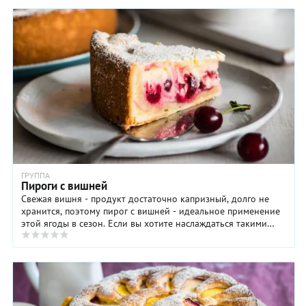
которого
и даже
шарлотку
я делюсь
чуть
со
с вами
отжать,
сметаной
ниже.
чтобы
не только
избавиться
нежной,
от
но и
лишнего
пышной.
сока. В
списке
ингредиентов
йогуртового
пирога в
духовке с
персиком
и
ГРУППА
Пироги с вишней
смородиной,
рецепт
Свежая вишня - продукт достаточно капризный, долго не
которого
хранится, поэтому пирог с вишней - идеальное применение
дан ниже,
этой ягоды в сезон. Если вы хотите наслаждаться такими
использована
пирогами круглогодично, вишню ...
не всем
привычная
мера —
чашки. Не
теряйтесь: